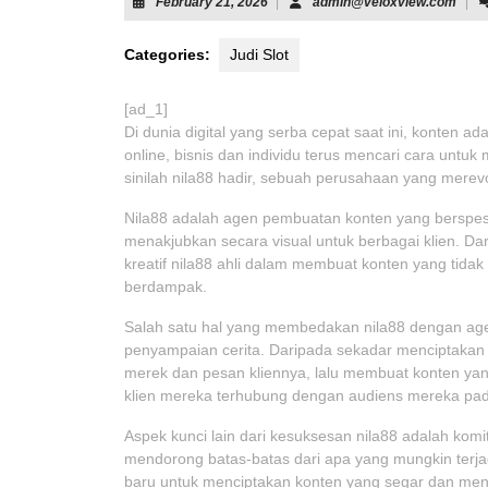
February
admi
February 21, 2026
|
admin@veloxview.com
|
21,
2026
Categories:
Judi Slot
[ad_1]
Di dunia digital yang serba cepat saat ini, konten 
online, bisnis dan individu terus mencari cara untu
sinilah nila88 hadir, sebuah perusahaan yang merev
Nila88 adalah agen pembuatan konten yang berspesi
menakjubkan secara visual untuk berbagai klien. Dar
kreatif nila88 ahli dalam membuat konten yang tidak
berdampak.
Salah satu hal yang membedakan nila88 dengan age
penyampaian cerita. Daripada sekadar menciptakan
merek dan pesan kliennya, lalu membuat konten ya
klien mereka terhubung dengan audiens mereka pad
Aspek kunci lain dari kesuksesan nila88 adalah kom
mendorong batas-batas dari apa yang mungkin terjadi
baru untuk menciptakan konten yang segar dan menar