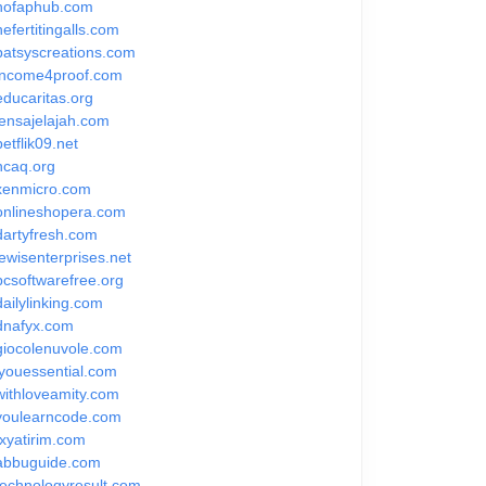
nofaphub.com
nefertitingalls.com
patsyscreations.com
income4proof.com
educaritas.org
lensajelajah.com
betflik09.net
ncaq.org
xenmicro.com
onlineshopera.com
dartyfresh.com
lewisenterprises.net
pcsoftwarefree.org
dailylinking.com
dnafyx.com
giocolenuvole.com
iyouessential.com
withloveamity.com
youlearncode.com
fxyatirim.com
abbuguide.com
technologyresult.com