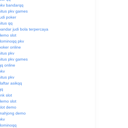
pkv bandarqq
situs pkv games
judi poker
situs qq
bandar judi bola terpercaya
demo slot
dominoqq pkv
poker online
situs pkv
situs pkv games
qq online
pkv
situs pkv
daftar asikqq
qq
link slot
demo slot
slot demo
mahjong demo
pkv
dominoqq