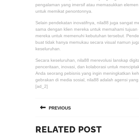
pengalaman yang imersif atau memasukkan elemen int
untuk memikat penontonnya.
Selain pendekatan inovatifnya, nila88 juga sangat
sama dengan klien mereka untuk memahami tujuan
mereka untuk memenuhi kebutuhan tersebut. Pendek
buat tidak hanya memukau secara visual namun juga
keseluruhan.
Secara keseluruhan, nila88 merevolusi lanskap di
penceritaan, inovasi, dan kolaborasi untuk mencipta
Anda seorang pebisnis yang ingin meningkatkan keh
gebrakan di media sosial, nila88 adalah agensi ya
[ad_2]
POST
PREVIOUS
NAVIGATION
Previous
RELATED POST
post: