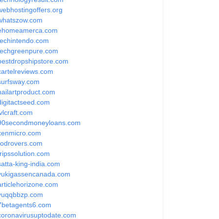
webhostingoffers.org
whatszow.com
ehomeamerca.com
techintendo.com
techgreenpure.com
bestdropshipstore.com
cartelreviews.com
surfsway.com
nailartproduct.com
digitactseed.com
lvlcraft.com
90secondmoneyloans.com
xenmicro.com
rodrovers.com
tripssolution.com
satta-king-india.com
yukigassencanada.com
articlehorizone.com
yuqqbbzp.com
7betagents6.com
coronavirusuptodate.com