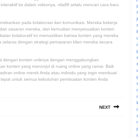
eraktif ke dalam videonya, nila88 selalu mencari cara baru
 menekankan pada kolaborasi dan komunikasi. Mereka bekerja
 dan sasaran mereka, dan kemudian menyesuaikan konten
atan kolaboratif ini memastikan bahwa konten yang mereka
 selaras dengan strategi pemasaran klien mereka secara
gital dengan konten uniknya dengan menggabungkan
kan konten yang menonjol di ruang online yang ramai. Baik
adiran online merek Anda atau individu yang ingin membuat
ng tepat untuk semua kebutuhan pembuatan konten Anda.
NEXT
Next
post: