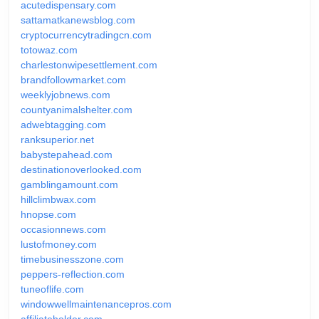
acutedispensary.com
sattamatkanewsblog.com
cryptocurrencytradingcn.com
totowaz.com
charlestonwipesettlement.com
brandfollowmarket.com
weeklyjobnews.com
countyanimalshelter.com
adwebtagging.com
ranksuperior.net
babystepahead.com
destinationoverlooked.com
gamblingamount.com
hillclimbwax.com
hnopse.com
occasionnews.com
lustofmoney.com
timebusinesszone.com
peppers-reflection.com
tuneoflife.com
windowwellmaintenancepros.com
affiliateholder.com