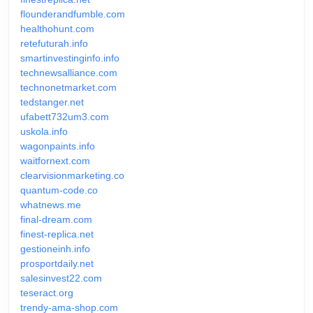
flounderandfumble.com
healthohunt.com
retefuturah.info
smartinvestinginfo.info
technewsalliance.com
technonetmarket.com
tedstanger.net
ufabett732um3.com
uskola.info
wagonpaints.info
waitfornext.com
clearvisionmarketing.co
quantum-code.co
whatnews.me
final-dream.com
finest-replica.net
gestioneinh.info
prosportdaily.net
salesinvest22.com
teseract.org
trendy-ama-shop.com