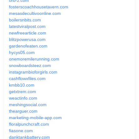
orb-z.com
fosterscoachhousetavern.com
mesasdecultivoonline.com
boilersnbits.com
latestviralpost.com
newfreearticle.com
blitzpowerusa.com
gardenofeaten.com
hycys05.com
onemoremilerunning.com
snowboardsteez.com
instagrambioforgirls.com
cashflowxfiles.com
kmbb10.com
getxtrem.com
weactinfo.com
meshingsocial.com
thearguer.com
marketing-mobile-app.com
floralpunchcraft.com
fiasone.com
danktankbattery.com