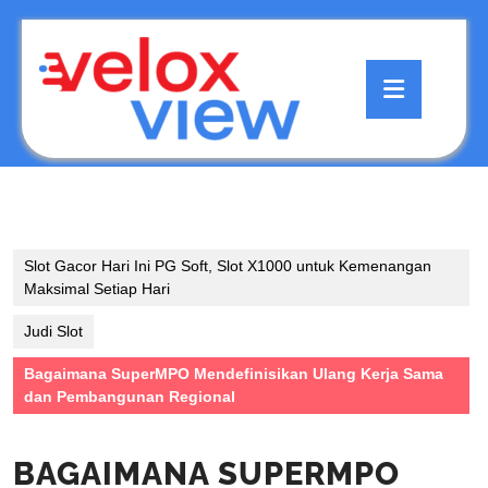
Skip
to
content
Open
Skip
Button
to
content
Slot Gacor Hari Ini PG Soft, Slot X1000 untuk Kemenangan
Maksimal Setiap Hari
Judi Slot
Bagaimana SuperMPO Mendefinisikan Ulang Kerja Sama
dan Pembangunan Regional
BAGAIMANA SUPERMPO