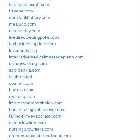
floralpunchcraft.com
fiasone.com
danktankbattery.com
mealudo.com
charlie-day.com
livedirectbettingpoker.com
foxbusinessupdate.com
lovedaddy.org
integrativemedicalmassageplano.com
mrrugwashing.com
acb-bankia.com
flash-es.net
upshak.com
backsilo.com
siviralqq.com
impressionresorthoian.com
bestfreakingclothesever.com
falling-film-evaporator.com
sumuslawfirm.com
nursingprowriters.com
greenmountainthreadwear.com