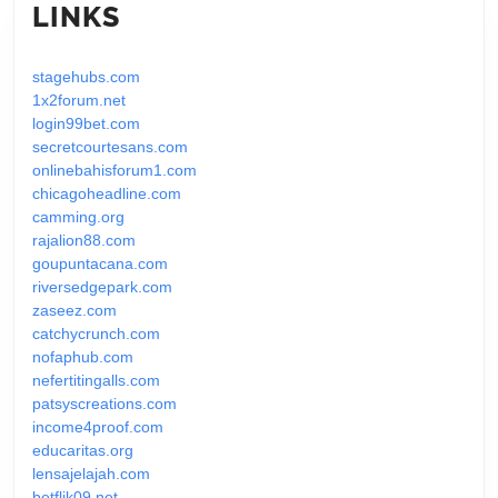
LINKS
stagehubs.com
1x2forum.net
login99bet.com
secretcourtesans.com
onlinebahisforum1.com
chicagoheadline.com
camming.org
rajalion88.com
goupuntacana.com
riversedgepark.com
zaseez.com
catchycrunch.com
nofaphub.com
nefertitingalls.com
patsyscreations.com
income4proof.com
educaritas.org
lensajelajah.com
betflik09.net