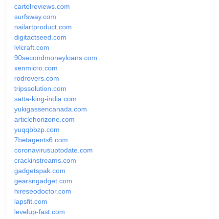
cartelreviews.com
surfsway.com
nailartproduct.com
digitactseed.com
lvlcraft.com
90secondmoneyloans.com
xenmicro.com
rodrovers.com
tripssolution.com
satta-king-india.com
yukigassencanada.com
articlehorizone.com
yuqqbbzp.com
7betagents6.com
coronavirusuptodate.com
crackinstreams.com
gadgetspak.com
gearsngadget.com
hireseodoctor.com
lapsfit.com
levelup-fast.com