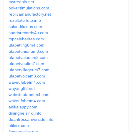
mytreepla.net
pokersimulations.com
replicamanufactory.net
rezultate-loto.info
splendifulous.com
sportsrecords4u.com
topceleberites.com
ufabetting8m4.com
ufabetunionum3.com
ufabetvalueum3.com
ufabetvaultm7.com
ufabetvillageum7.com
ufabetvoicem3.com
waveufabetm4.com
wayang88.net
websiteufabetm4.com
whiteufabetm4.com
anikalappy.com
dininghelsinki.info
duanfrescariverside.info
etilerx.com
finestreplica.net