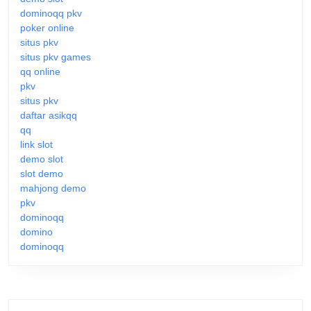
dominoqq pkv
poker online
situs pkv
situs pkv games
qq online
pkv
situs pkv
daftar asikqq
qq
link slot
demo slot
slot demo
mahjong demo
pkv
dominoqq
domino
dominoqq