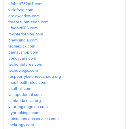
ufabett732m7.com
visiofood.com
droidwindow.com
freeprsubmission.com
ufagold666.com
myinteriorblog.com
bnewsindia.com
techiepick.com
bamzyshop.com
pondycars.com
techonfutures.com
techoologic.com
raspberryketonescanada.org
medihealthrules.com
usathrill.com
vshapedental.com
canfandalucia.org
yourengineguide.com
nybreakings.com
outstationcabsservices.com
thekrtagy.com