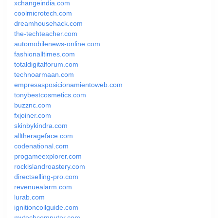
xchangeindia.com
coolmicrotech.com
dreamhousehack.com
the-techteacher.com
automobilenews-online.com
fashionalltimes.com
totaldigitalforum.com
technoarmaan.com
empresasposicionamientoweb.com
tonybestcosmetics.com
buzznc.com
fxjoiner.com
skinbykindra.com
alltherageface.com
codenational.com
progameexplorer.com
rockislandroastery.com
directselling-pro.com
revenuealarm.com
lurab.com
ignitioncoilguide.com
mytechcomputer.com