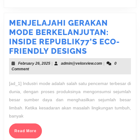
MENJELAJAHI GERAKAN
MODE BERKELANJUTAN:
INSIDE REPUBLIK77’S ECO-
MENJELAJAH
FRIENDLY DESIGNS
GERAKAN
February
admin@veloxview.c
February 26, 2025
|
admin@veloxview.com
|
0
MODE
26,
Comment
2025
BERKELANJU
[ad_1] Industri mode adalah salah satu pencemar terbesar di
INSIDE
dunia, dengan proses produksinya mengonsumsi sejumlah
REPUBLIK77’
besar sumber daya dan menghasilkan sejumlah besar
ECO-
limbah. Ketika kesadaran akan masalah lingkungan tumbuh,
FRIENDLY
banyak
DESIGNS
Read
Read More
More