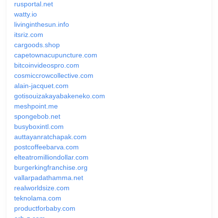
rusportal.net
watty.io
livinginthesun.info
itsriz.com
cargoods.shop
capetownacupuncture.com
bitcoinvideospro.com
cosmiccrowcollective.com
alain-jacquet.com
gotisouizakayabakeneko.com
meshpoint.me
spongebob.net
busyboxintl.com
auttayanratchapak.com
postcoffeebarva.com
elteatromilliondollar.com
burgerkingfranchise.org
vallarpadathamma.net
realworldsize.com
teknolama.com
productforbaby.com