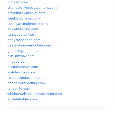
totowaz.com
charlestonwipesettlement.com
brandfollowmarket.com
weeklyjobnews.com
countyanimalshelter.com
adwebtagging.com
ranksuperior.net
babystepahead.com
destinationoverlooked.com
gamblingamount.com
hillclimbwax.com
hnopse.com
occasionnews.com
lustofmoney.com
timebusinesszone.com
peppers-reflection.com
tuneoflife.com
windowwellmaintenancepros.com
affiliateholder.com