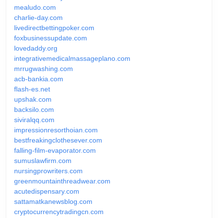
mealudo.com
charlie-day.com
livedirectbettingpoker.com
foxbusinessupdate.com
lovedaddy.org
integrativemedicalmassageplano.com
mrrugwashing.com
acb-bankia.com
flash-es.net
upshak.com
backsilo.com
siviralqq.com
impressionresorthoian.com
bestfreakingclothesever.com
falling-film-evaporator.com
sumuslawfirm.com
nursingprowriters.com
greenmountainthreadwear.com
acutedispensary.com
sattamatkanewsblog.com
cryptocurrencytradingcn.com