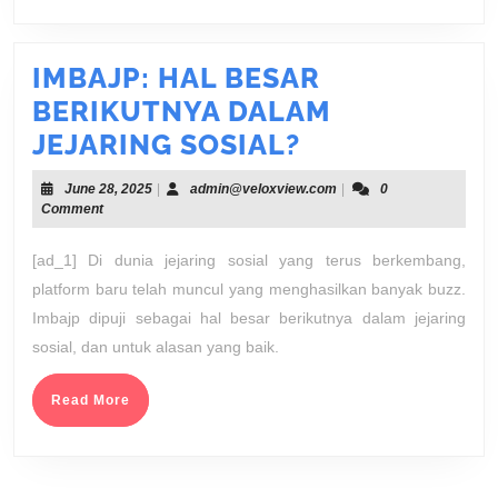
IMBAJP: HAL BESAR
BERIKUTNYA DALAM
IMBAJP:
JEJARING SOSIAL?
HAL
June
admin@veloxview.com
June 28, 2025
|
admin@veloxview.com
|
0
BESAR
28,
Comment
2025
BERIKUTNYA
[ad_1] Di dunia jejaring sosial yang terus berkembang,
DALAM
platform baru telah muncul yang menghasilkan banyak buzz.
JEJARING
Imbajp dipuji sebagai hal besar berikutnya dalam jejaring
SOSIAL?
sosial, dan untuk alasan yang baik.
Read
Read More
More