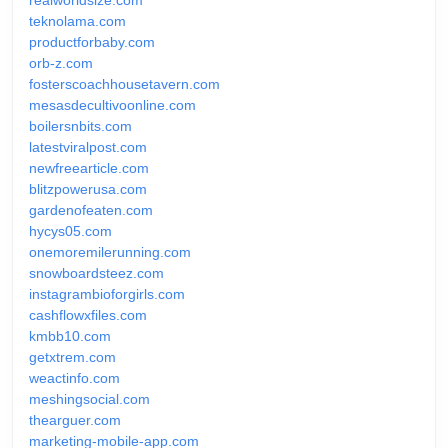
teknolama.com
productforbaby.com
orb-z.com
fosterscoachhousetavern.com
mesasdecultivoonline.com
boilersnbits.com
latestviralpost.com
newfreearticle.com
blitzpowerusa.com
gardenofeaten.com
hycys05.com
onemoremilerunning.com
snowboardsteez.com
instagrambioforgirls.com
cashflowxfiles.com
kmbb10.com
getxtrem.com
weactinfo.com
meshingsocial.com
thearguer.com
marketing-mobile-app.com