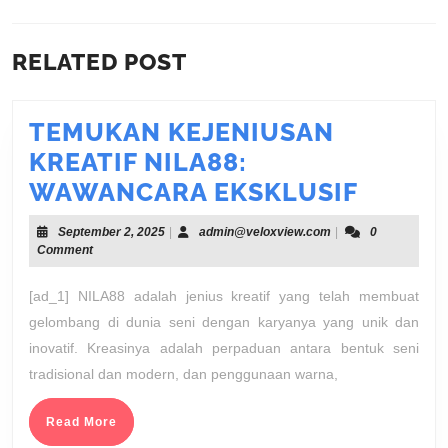
NAVIGATION
Previous
Next
RELATED POST
post:
post:
TEMUKAN KEJENIUSAN
KREATIF NILA88:
TEMU
WAWANCARA EKSKLUSIF
KEJEN
September
admin@veloxview.
September 2, 2025
|
admin@veloxview.com
|
0
KREAT
2,
Comment
2025
NILA88
[ad_1] NILA88 adalah jenius kreatif yang telah membuat
WAWA
gelombang di dunia seni dengan karyanya yang unik dan
EKSKL
inovatif. Kreasinya adalah perpaduan antara bentuk seni
tradisional dan modern, dan penggunaan warna,
Read
Read More
More