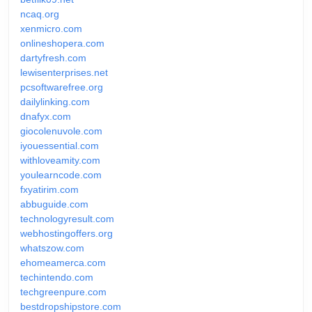
ncaq.org
xenmicro.com
onlineshopera.com
dartyfresh.com
lewisenterprises.net
pcsoftwarefree.org
dailylinking.com
dnafyx.com
giocolenuvole.com
iyouessential.com
withloveamity.com
youlearncode.com
fxyatirim.com
abbuguide.com
technologyresult.com
webhostingoffers.org
whatszow.com
ehomeamerca.com
techintendo.com
techgreenpure.com
bestdropshipstore.com