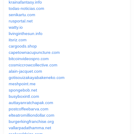
krainafantasy.info
todas-noticias.com
senikartu.com
rusportal.net
watty.io
livinginthesun.info
itsriz.com
cargoods.shop
capetownacupuncture.com
bitcoinvideospro.com
cosmiccrowcollective.com
alain-jacquet.com
gotisouizakayabakeneko.com
meshpoint.me
spongebob.net
busyboxintl.com
auttayanratchapak.com
postcoffeebarva.com
elteatromilliondollar.com
burgerkingfranchise.org
vallarpadathamma.net
realworldsize.com