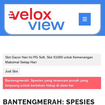
Skip
to
content
Open
Skip
Button
to
content
Slot Gacor Hari Ini PG Soft, Slot X1000 untuk Kemenangan
Maksimal Setiap Hari
Judi Slot
Bantengmerah: Spesies yang terancam punah yang
berjuang untuk bertahan hidup di alam liar
BANTENGMERAH: SPESIES