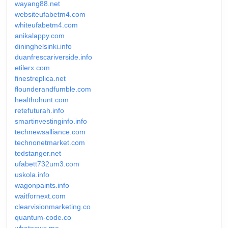
wayang88.net
websiteufabetm4.com
whiteufabetm4.com
anikalappy.com
dininghelsinki.info
duanfrescariverside.info
etilerx.com
finestreplica.net
flounderandfumble.com
healthohunt.com
retefuturah.info
smartinvestinginfo.info
technewsalliance.com
technonetmarket.com
tedstanger.net
ufabett732um3.com
uskola.info
wagonpaints.info
waitfornext.com
clearvisionmarketing.co
quantum-code.co
whatnews.me