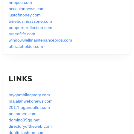
hnopse.com
occasionnews.com
lustofmoney.com
timebusinesszone.com
peppers-reflection.com
tuneoflife.com
windowwellmaintenancepros.com
affiliateholder.com
LINKS
mygamblingstory.com
majalahwekonews.com
2017hoganoutlet.com
pelmanec.com
domino99qq.net
directoryoftheweb.com
donttellashton.com