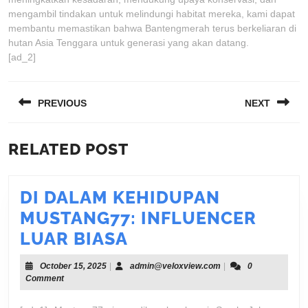
mengambil tindakan untuk melindungi habitat mereka, kami dapat
membantu memastikan bahwa Bantengmerah terus berkeliaran di
hutan Asia Tenggara untuk generasi yang akan datang.
[ad_2]
POST
PREVIOUS
NEXT
NAVIGATION
Previous
Next
RELATED POST
post:
post:
DI DALAM KEHIDUPAN
MUSTANG77: INFLUENCER
DI
LUAR BIASA
DALAM
October
admin@veloxview.co
October 15, 2025
|
admin@veloxview.com
|
0
KEHIDUPAN
15,
Comment
2025
MUSTANG77: