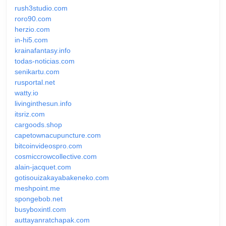
rush3studio.com
roro90.com
herzio.com
in-hi5.com
krainafantasy.info
todas-noticias.com
senikartu.com
rusportal.net
watty.io
livinginthesun.info
itsriz.com
cargoods.shop
capetownacupuncture.com
bitcoinvideospro.com
cosmiccrowcollective.com
alain-jacquet.com
gotisouizakayabakeneko.com
meshpoint.me
spongebob.net
busyboxintl.com
auttayanratchapak.com