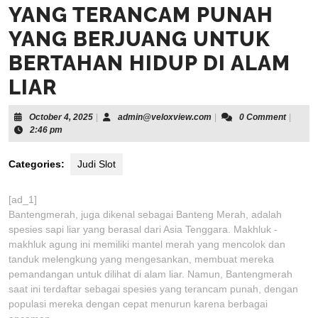
YANG TERANCAM PUNAH
YANG BERJUANG UNTUK
BERTAHAN HIDUP DI ALAM
LIAR
October
admin@veloxview.com
October 4, 2025
|
admin@veloxview.com
|
0 Comment
|
4,
2:46 pm
2025
Categories:
Judi Slot
[ad_1]
Bantengmerah, juga dikenal sebagai Banteng Merah, adalah
spesies sapi liar yang berasal dari Asia Tenggara. Makhluk -
makhluk agung ini memiliki mantel merah yang mencolok dan
tanduk melengkung yang mengesankan, membuat mereka
pemandangan untuk dilihat di alam liar. Namun, Bantengmerah
saat ini terdaftar sebagai spesies yang terancam punah, dengan
populasi mereka dengan cepat menurun karena berbagai