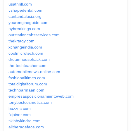
usathrill.com
vshapedental.com
canfandalucia.org
yourengineguide.com
nybreakings.com
outstationcabsservices.com
thekrtagy.com
xchangeindia.com
coolmicrotech.com
dreamhousehack.com
the-techteacher.com
automobilenews-online.com
fashionalltimes.com
totaldigitalforum.com
technoarmaan.com
empresasposicionamientoweb.com
tonybestcosmetics.com
buzznc.com
fxjoiner.com
skinbykindra.com
alltherageface.com