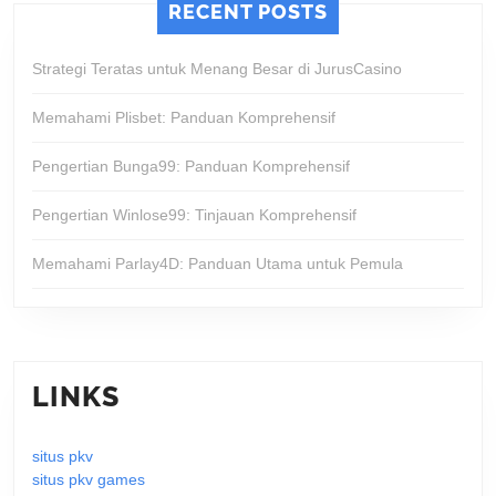
RECENT POSTS
Strategi Teratas untuk Menang Besar di JurusCasino
Memahami Plisbet: Panduan Komprehensif
Pengertian Bunga99: Panduan Komprehensif
Pengertian Winlose99: Tinjauan Komprehensif
Memahami Parlay4D: Panduan Utama untuk Pemula
LINKS
situs pkv
situs pkv games