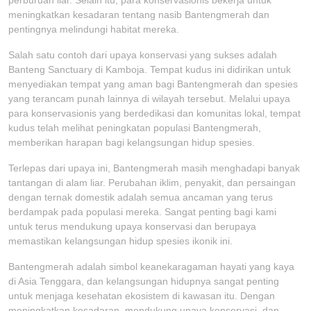
perburuan liar. Selain itu, para konservasionis bekerja untuk
meningkatkan kesadaran tentang nasib Bantengmerah dan
pentingnya melindungi habitat mereka.
Salah satu contoh dari upaya konservasi yang sukses adalah
Banteng Sanctuary di Kamboja. Tempat kudus ini didirikan untuk
menyediakan tempat yang aman bagi Bantengmerah dan spesies
yang terancam punah lainnya di wilayah tersebut. Melalui upaya
para konservasionis yang berdedikasi dan komunitas lokal, tempat
kudus telah melihat peningkatan populasi Bantengmerah,
memberikan harapan bagi kelangsungan hidup spesies.
Terlepas dari upaya ini, Bantengmerah masih menghadapi banyak
tantangan di alam liar. Perubahan iklim, penyakit, dan persaingan
dengan ternak domestik adalah semua ancaman yang terus
berdampak pada populasi mereka. Sangat penting bagi kami
untuk terus mendukung upaya konservasi dan berupaya
memastikan kelangsungan hidup spesies ikonik ini.
Bantengmerah adalah simbol keanekaragaman hayati yang kaya
di Asia Tenggara, dan kelangsungan hidupnya sangat penting
untuk menjaga kesehatan ekosistem di kawasan itu. Dengan
meningkatkan kesadaran, mendukung upaya konservasi, dan