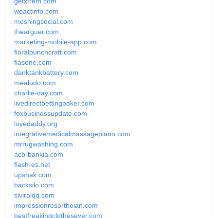
getxtrem.com
weactinfo.com
meshingsocial.com
thearguer.com
marketing-mobile-app.com
floralpunchcraft.com
fiasone.com
danktankbattery.com
mealudo.com
charlie-day.com
livedirectbettingpoker.com
foxbusinessupdate.com
lovedaddy.org
integrativemedicalmassageplano.com
mrrugwashing.com
acb-bankia.com
flash-es.net
upshak.com
backsilo.com
siviralqq.com
impressionresorthoian.com
bestfreakingclothesever.com