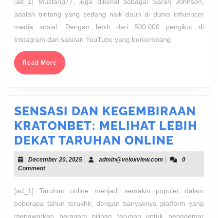
[ad_1] Mustang77, juga dikenal sebagai Sarah Johnson,
INFLUENCER
adalah bintang yang sedang naik daun di dunia influencer
LUAR
media sosial. Dengan lebih dari 500.000 pengikut di
BIASA
Instagram dan saluran YouTube yang berkembang
Read
Read More
More
SENSASI DAN KEGEMBIRAAN
KRATONBET: MELIHAT LEBIH
SENSA
DEKAT TARUHAN ONLINE
DAN
December
admin@veloxview.
December 20, 2025
|
admin@veloxview.com
|
0
KEGEM
20,
Comment
2025
KRATO
[ad_1] Taruhan online menjadi semakin populer dalam
MELIH
beberapa tahun terakhir, dengan banyaknya platform yang
LEBIH
menawarkan beragam pilihan taruhan untuk penggemar