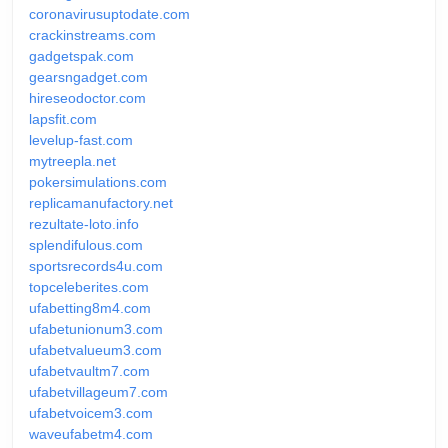
coronavirusuptodate.com
crackinstreams.com
gadgetspak.com
gearsngadget.com
hireseodoctor.com
lapsfit.com
levelup-fast.com
mytreepla.net
pokersimulations.com
replicamanufactory.net
rezultate-loto.info
splendifulous.com
sportsrecords4u.com
topceleberites.com
ufabetting8m4.com
ufabetunionum3.com
ufabetvalueum3.com
ufabetvaultm7.com
ufabetvillageum7.com
ufabetvoicem3.com
waveufabetm4.com