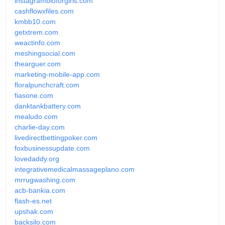
instagrambioforgirls.com
cashflowxfiles.com
kmbb10.com
getxtrem.com
weactinfo.com
meshingsocial.com
thearguer.com
marketing-mobile-app.com
floralpunchcraft.com
fiasone.com
danktankbattery.com
mealudo.com
charlie-day.com
livedirectbettingpoker.com
foxbusinessupdate.com
lovedaddy.org
integrativemedicalmassageplano.com
mrrugwashing.com
acb-bankia.com
flash-es.net
upshak.com
backsilo.com