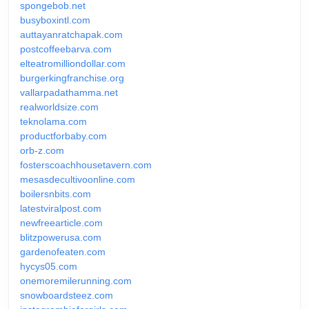
spongebob.net
busyboxintl.com
auttayanratchapak.com
postcoffeebarva.com
elteatromilliondollar.com
burgerkingfranchise.org
vallarpadathamma.net
realworldsize.com
teknolama.com
productforbaby.com
orb-z.com
fosterscoachhousetavern.com
mesasdecultivoonline.com
boilersnbits.com
latestviralpost.com
newfreearticle.com
blitzpowerusa.com
gardenofeaten.com
hycys05.com
onemoremilerunning.com
snowboardsteez.com