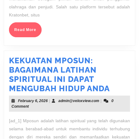
DEKAT
olahraga dan penjudi. Salah satu platform tersebut adalah
TARU
Kratonbet, situs
ONLIN
Read
Read More
More
KEKUATAN MPOSUN:
BAGAIMANA LATIHAN
SPIRITUAL INI DAPAT
KEKUA
MENGUBAH HIDUP ANDA
MPOSU
February
admin@veloxview.co
February 6, 2026
|
admin@veloxview.com
|
0
BAGAI
6,
Comment
2026
LATIH
[ad_1] Mposun adalah latihan spiritual yang telah digunakan
SPIRIT
selama berabad-abad untuk membantu individu terhubung
INI
dengan diri mereka sendiri dan memanfaatkan kekuatan