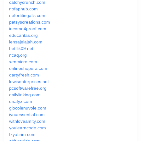
catchycrunch.com
nofaphub.com
nefertitingalls.com
patsyscreations.com
income4proof.com
educaritas.org
lensajelajah.com
betflik09.net
ncaq.org
xenmicro.com
onlineshopera.com
dartyfresh.com
lewisenterprises.net
pcsoftwarefree.org
dailylinking.com
dnafyx.com
giocolenuvole.com
iyouessential.com
withloveamity.com
youlearncode.com
fxyatirim.com
abbuguide.com