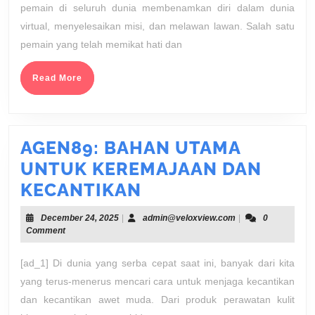
pemain di seluruh dunia membenamkan diri dalam dunia
TENTANG
virtual, menyelesaikan misi, dan melawan lawan. Salah satu
FENOMENA
pemain yang telah memikat hati dan
GAMING
Read
Read More
More
AGEN89: BAHAN UTAMA
UNTUK KEREMAJAAN DAN
AGEN89:
KECANTIKAN
BAHAN
December
admin@veloxview.
December 24, 2025
|
admin@veloxview.com
|
0
UTAMA
24,
Comment
2025
UNTUK
[ad_1] Di dunia yang serba cepat saat ini, banyak dari kita
KEREMAJAAN
yang terus-menerus mencari cara untuk menjaga kecantikan
DAN
dan kecantikan awet muda. Dari produk perawatan kulit