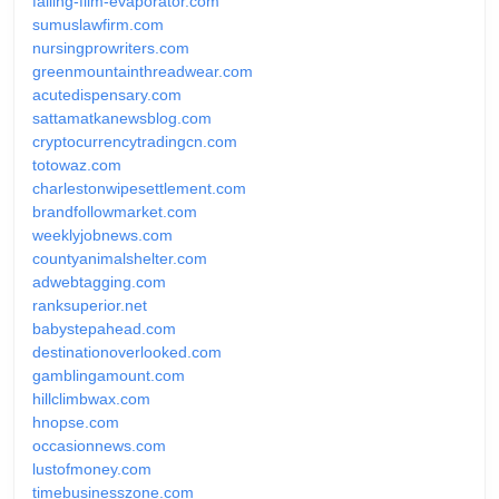
falling-film-evaporator.com
sumuslawfirm.com
nursingprowriters.com
greenmountainthreadwear.com
acutedispensary.com
sattamatkanewsblog.com
cryptocurrencytradingcn.com
totowaz.com
charlestonwipesettlement.com
brandfollowmarket.com
weeklyjobnews.com
countyanimalshelter.com
adwebtagging.com
ranksuperior.net
babystepahead.com
destinationoverlooked.com
gamblingamount.com
hillclimbwax.com
hnopse.com
occasionnews.com
lustofmoney.com
timebusinesszone.com