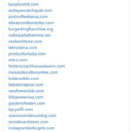
busyboxintl.com
auttayanratchapak.com
postcoffeebarva.com
elteatromilliondollar.com
burgerkingfranchise.org
vallarpadathamma.net
realworldsize.com
teknolama.com
productforbaby.com
orb-z.com
fosterscoachhousetavern.com
mesasdecultivoonline.com
boilersnbits.com
latestviralpost.com
newfreearticle.com
blitzpowerusa.com
gardenofeaten.com
hycys05.com
onemoremilerunning.com
snowboardsteez.com
instagrambioforgirls.com