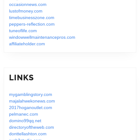
occasionnews.com
lustofmoney.com
timebusinesszone.com
peppers-reflection.com
tuneoflife.com
windowwellmaintenancepros.com
affiliateholder.com
LINKS
mygamblingstory.com
majalahwekonews.com
2017hoganoutlet.com
pelmanec.com
domino99qq.net
directoryoftheweb.com
donttellashton.com