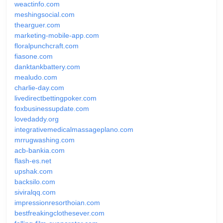
weactinfo.com
meshingsocial.com
thearguer.com
marketing-mobile-app.com
floralpunchcraft.com
fiasone.com
danktankbattery.com
mealudo.com
charlie-day.com
livedirectbettingpoker.com
foxbusinessupdate.com
lovedaddy.org
integrativemedicalmassageplano.com
mrrugwashing.com
acb-bankia.com
flash-es.net
upshak.com
backsilo.com
siviralqq.com
impressionresorthoian.com
bestfreakingclothesever.com