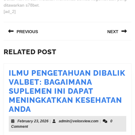
ditawarkan s78bet.
[ad_2]
POST
PREVIOUS
NEXT
NAVIGATION
Previous
Next
RELATED POST
post:
post:
ILMU PENGETAHUAN DIBALIK
VALBET: BAGAIMANA
SUPLEMEN INI DAPAT
MENINGKATKAN KESEHATAN
ILMU
ANDA
PENGETAHUAN
February
admin@veloxview.c
February 23, 2026
|
admin@veloxview.com
|
0
DIBALIK
23,
Comment
2026