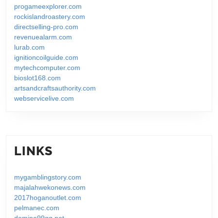
progameexplorer.com
rockislandroastery.com
directselling-pro.com
revenuealarm.com
lurab.com
ignitioncoilguide.com
mytechcomputer.com
bioslot168.com
artsandcraftsauthority.com
webservicelive.com
LINKS
mygamblingstory.com
majalahwekonews.com
2017hoganoutlet.com
pelmanec.com
domino99qq.net