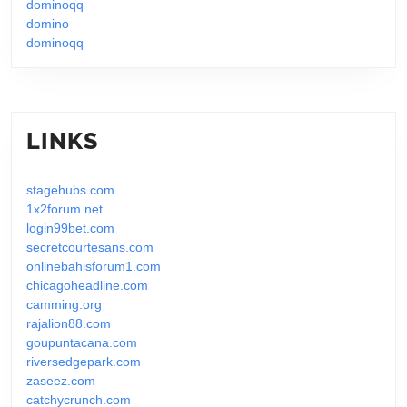
dominoqq
domino
dominoqq
LINKS
stagehubs.com
1x2forum.net
login99bet.com
secretcourtesans.com
onlinebahisforum1.com
chicagoheadline.com
camming.org
rajalion88.com
goupuntacana.com
riversedgepark.com
zaseez.com
catchycrunch.com