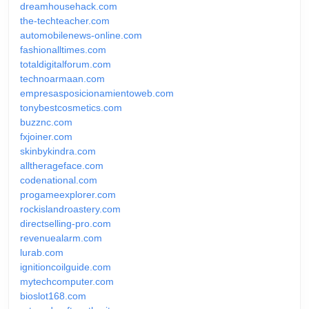
dreamhousehack.com
the-techteacher.com
automobilenews-online.com
fashionalltimes.com
totaldigitalforum.com
technoarmaan.com
empresasposicionamientoweb.com
tonybestcosmetics.com
buzznc.com
fxjoiner.com
skinbykindra.com
alltherageface.com
codenational.com
progameexplorer.com
rockislandroastery.com
directselling-pro.com
revenuealarm.com
lurab.com
ignitioncoilguide.com
mytechcomputer.com
bioslot168.com