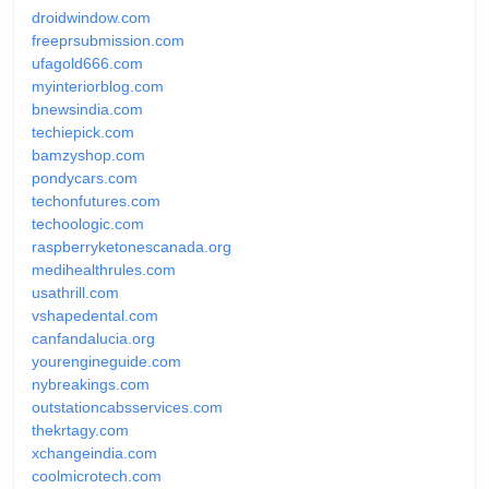
droidwindow.com
freeprsubmission.com
ufagold666.com
myinteriorblog.com
bnewsindia.com
techiepick.com
bamzyshop.com
pondycars.com
techonfutures.com
techoologic.com
raspberryketonescanada.org
medihealthrules.com
usathrill.com
vshapedental.com
canfandalucia.org
yourengineguide.com
nybreakings.com
outstationcabsservices.com
thekrtagy.com
xchangeindia.com
coolmicrotech.com