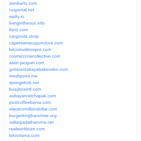
senikartu.com
rusportal.net
watty.io
livinginthesun.info
itsriz.com
cargoods.shop
capetownacupuncture.com
bitcoinvideospro.com
cosmiccrowcollective.com
alain-jacquet.com
gotisouizakayabakeneko.com
meshpoint.me
spongebob.net
busyboxintl.com
auttayanratchapak.com
postcoffeebarva.com
elteatromilliondollar.com
burgerkingfranchise.org
vallarpadathamma.net
realworldsize.com
teknolama.com