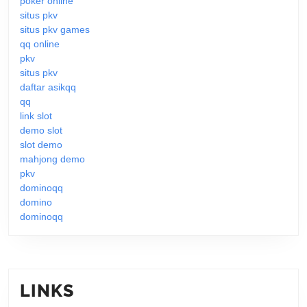
poker online
situs pkv
situs pkv games
qq online
pkv
situs pkv
daftar asikqq
qq
link slot
demo slot
slot demo
mahjong demo
pkv
dominoqq
domino
dominoqq
LINKS