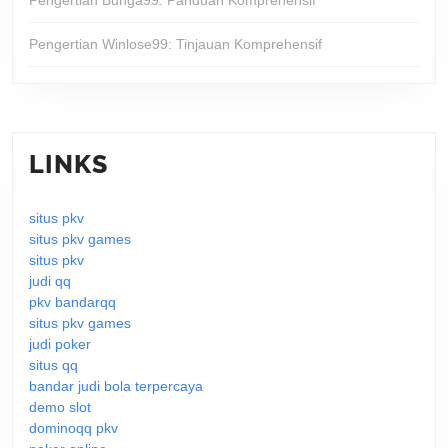
Pengertian Winlose99: Tinjauan Komprehensif
LINKS
situs pkv
situs pkv games
situs pkv
judi qq
pkv bandarqq
situs pkv games
judi poker
situs qq
bandar judi bola terpercaya
demo slot
dominoqq pkv