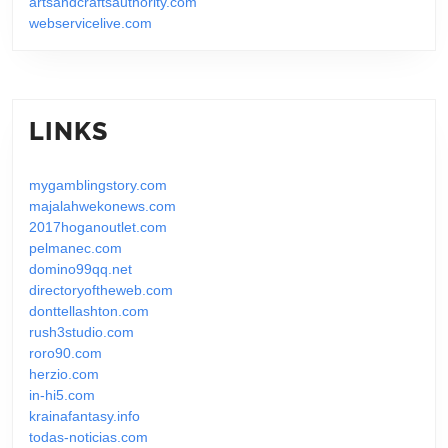
artsandcraftsauthority.com
webservicelive.com
LINKS
mygamblingstory.com
majalahwekonews.com
2017hoganoutlet.com
pelmanec.com
domino99qq.net
directoryoftheweb.com
donttellashton.com
rush3studio.com
roro90.com
herzio.com
in-hi5.com
krainafantasy.info
todas-noticias.com