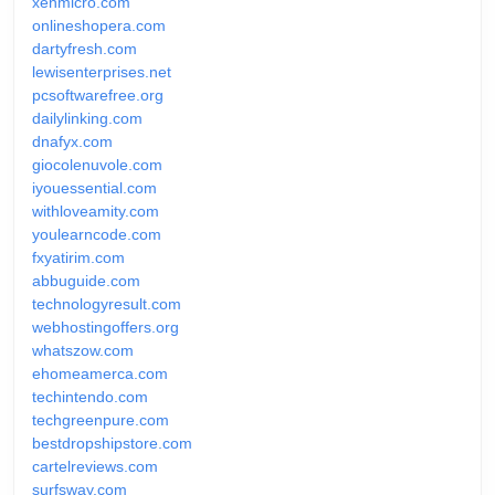
xenmicro.com
onlineshopera.com
dartyfresh.com
lewisenterprises.net
pcsoftwarefree.org
dailylinking.com
dnafyx.com
giocolenuvole.com
iyouessential.com
withloveamity.com
youlearncode.com
fxyatirim.com
abbuguide.com
technologyresult.com
webhostingoffers.org
whatszow.com
ehomeamerca.com
techintendo.com
techgreenpure.com
bestdropshipstore.com
cartelreviews.com
surfsway.com