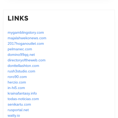
LINKS
mygamblingstory.com
majalahwekonews.com
2017hoganoutlet.com
pelmanec.com
domino99qq.net
directoryoftheweb.com
donttellashton.com
rush3studio.com
roro90.com
herzio.com
in-hi5.com
krainafantasy.info
todas-noticias.com
senikartu.com
rusportal.net
watty.io