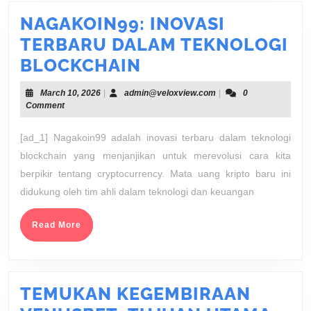
TENGGARA
NAGAKOIN99: INOVASI
TERBARU DALAM TEKNOLOGI
NAGAKOIN99:
BLOCKCHAIN
INOVASI
March
admin@veloxview.com
March 10, 2026
|
admin@veloxview.com
|
0
TERBARU
10,
Comment
2026
DALAM
[ad_1] Nagakoin99 adalah inovasi terbaru dalam teknologi
TEKNOLOGI
blockchain yang menjanjikan untuk merevolusi cara kita
BLOCKCHAIN
berpikir tentang cryptocurrency. Mata uang kripto baru ini
didukung oleh tim ahli dalam teknologi dan keuangan
Read
Read More
More
TEMUKAN KEGEMBIRAAN