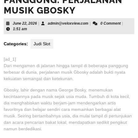
PANGGUNG: PERJALANAN
MUSIK GBOSKY
June
admin@veloxview.com
June 22, 2026
|
admin@veloxview.com
|
0 Comment
|
22,
1:51 am
2026
Categories:
Judi Slot
[ad_1]
Dari mengamen di jalanan hingga tampil di beberapa panggung
terbesar di dunia, perjalanan musik Gbosky adalah bukti nyata
kekuatan semangat dan ketekunan.
Gbosky, lahir dengan nama George Bosky, menemukan
kecintaannya pada musik sejak usia muda. Tumbuh di kota kecil,
dia menghabiskan waktu berjam-jam mendengarkan artis
favoritnya dan belajar sendiri cara memainkan berbagai alat
musik. Seiring bertambahnya usia, dia mulai tampil di pertunjukan
dan acara pencarian bakat lokal, mendapatkan sedikit pengikut
namun berdedikasi.