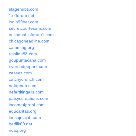
stagehubs.com
1x2forum.net
login99bet.com
secretcourtesans.com
onlinebahisforum1.com
chicagoheadline.com
camming.org
rajalion88.com
goupuntacana.com
riversedgepark.com
zaseez.com
catchycrunch.com
nofaphub.com
nefertitingalls.com
patsyscreations.com
income4proof.com
educaritas.org
lensajelajah.com
betflik09.net
ncaq.org