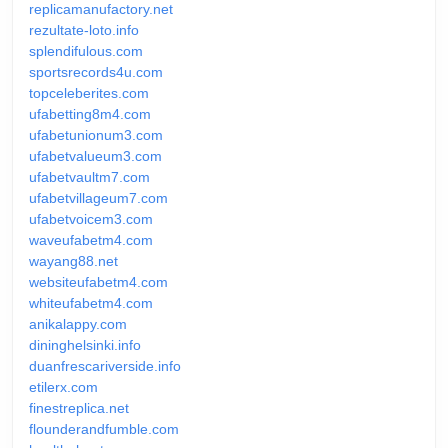
replicamanufactory.net
rezultate-loto.info
splendifulous.com
sportsrecords4u.com
topceleberites.com
ufabetting8m4.com
ufabetunionum3.com
ufabetvalueum3.com
ufabetvaultm7.com
ufabetvillageum7.com
ufabetvoicem3.com
waveufabetm4.com
wayang88.net
websiteufabetm4.com
whiteufabetm4.com
anikalappy.com
dininghelsinki.info
duanfrescariverside.info
etilerx.com
finestreplica.net
flounderandfumble.com