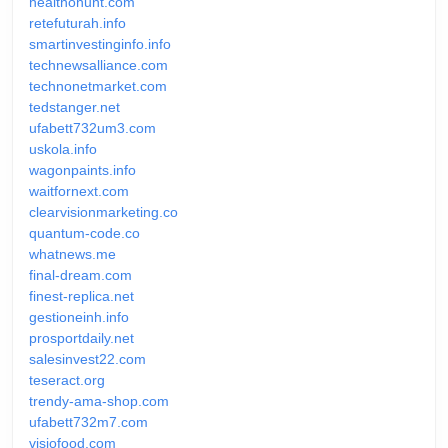
healthohunt.com
retefuturah.info
smartinvestinginfo.info
technewsalliance.com
technonetmarket.com
tedstanger.net
ufabett732um3.com
uskola.info
wagonpaints.info
waitfornext.com
clearvisionmarketing.co
quantum-code.co
whatnews.me
final-dream.com
finest-replica.net
gestioneinh.info
prosportdaily.net
salesinvest22.com
teseract.org
trendy-ama-shop.com
ufabett732m7.com
visiofood.com