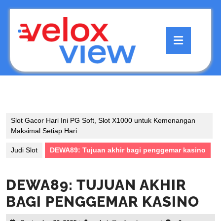
Skip
to
content
Open
Skip
Button
to
content
Slot Gacor Hari Ini PG Soft, Slot X1000 untuk Kemenangan
Maksimal Setiap Hari
Judi Slot
DEWA89: Tujuan akhir bagi penggemar kasino
DEWA89: TUJUAN AKHIR
BAGI PENGGEMAR KASINO