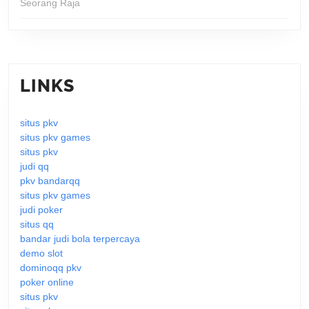
Seorang Raja
LINKS
situs pkv
situs pkv games
situs pkv
judi qq
pkv bandarqq
situs pkv games
judi poker
situs qq
bandar judi bola terpercaya
demo slot
dominoqq pkv
poker online
situs pkv