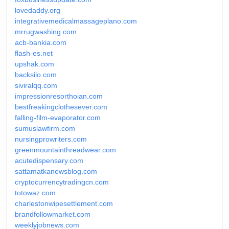
lovedaddy.org
integrativemedicalmassageplano.com
mrrugwashing.com
acb-bankia.com
flash-es.net
upshak.com
backsilo.com
siviralqq.com
impressionresorthoian.com
bestfreakingclothesever.com
falling-film-evaporator.com
sumuslawfirm.com
nursingprowriters.com
greenmountainthreadwear.com
acutedispensary.com
sattamatkanewsblog.com
cryptocurrencytradingcn.com
totowaz.com
charlestonwipesettlement.com
brandfollowmarket.com
weeklyjobnews.com