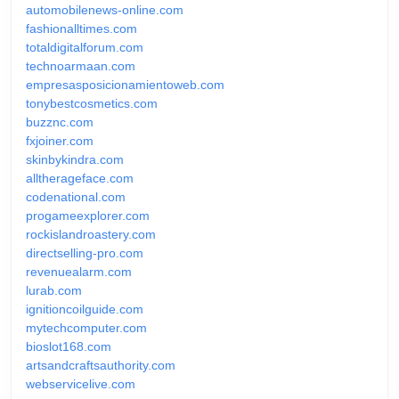
automobilenews-online.com
fashionalltimes.com
totaldigitalforum.com
technoarmaan.com
empresasposicionamientoweb.com
tonybestcosmetics.com
buzznc.com
fxjoiner.com
skinbykindra.com
alltherageface.com
codenational.com
progameexplorer.com
rockislandroastery.com
directselling-pro.com
revenuealarm.com
lurab.com
ignitioncoilguide.com
mytechcomputer.com
bioslot168.com
artsandcraftsauthority.com
webservicelive.com