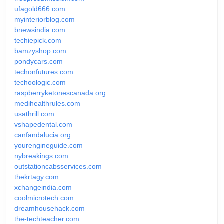
ufagold666.com
myinteriorblog.com
bnewsindia.com
techiepick.com
bamzyshop.com
pondycars.com
techonfutures.com
techoologic.com
raspberryketonescanada.org
medihealthrules.com
usathrill.com
vshapedental.com
canfandalucia.org
yourengineguide.com
nybreakings.com
outstationcabsservices.com
thekrtagy.com
xchangeindia.com
coolmicrotech.com
dreamhousehack.com
the-techteacher.com