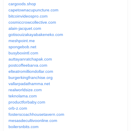
cargoods.shop
capetownacupuncture.com
bitcoinvideospro.com
cosmiccrowcollective.com
alain-jacquet.com
gotisouizakayabakeneko.com
meshpoint.me
spongebob.net
busyboxintl.com
auttayanratchapak.com
postcoffeebarva.com
elteatromilliondollar.com
burgerkingfranchise.org
vallarpadathamma.net
realworldsize.com
teknolama.com
productforbaby.com
orb-z.com
fosterscoachhousetavern.com
mesasdecultivoonline.com
boilersnbits.com