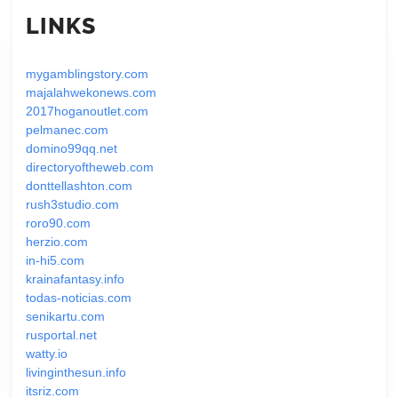
LINKS
mygamblingstory.com
majalahwekonews.com
2017hoganoutlet.com
pelmanec.com
domino99qq.net
directoryoftheweb.com
donttellashton.com
rush3studio.com
roro90.com
herzio.com
in-hi5.com
krainafantasy.info
todas-noticias.com
senikartu.com
rusportal.net
watty.io
livinginthesun.info
itsriz.com