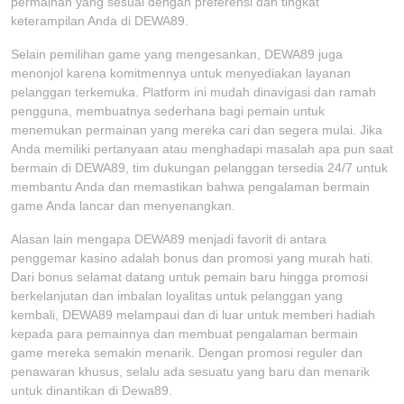
permainan yang sesuai dengan preferensi dan tingkat
keterampilan Anda di DEWA89.
Selain pemilihan game yang mengesankan, DEWA89 juga
menonjol karena komitmennya untuk menyediakan layanan
pelanggan terkemuka. Platform ini mudah dinavigasi dan ramah
pengguna, membuatnya sederhana bagi pemain untuk
menemukan permainan yang mereka cari dan segera mulai. Jika
Anda memiliki pertanyaan atau menghadapi masalah apa pun saat
bermain di DEWA89, tim dukungan pelanggan tersedia 24/7 untuk
membantu Anda dan memastikan bahwa pengalaman bermain
game Anda lancar dan menyenangkan.
Alasan lain mengapa DEWA89 menjadi favorit di antara
penggemar kasino adalah bonus dan promosi yang murah hati.
Dari bonus selamat datang untuk pemain baru hingga promosi
berkelanjutan dan imbalan loyalitas untuk pelanggan yang
kembali, DEWA89 melampaui dan di luar untuk memberi hadiah
kepada para pemainnya dan membuat pengalaman bermain
game mereka semakin menarik. Dengan promosi reguler dan
penawaran khusus, selalu ada sesuatu yang baru dan menarik
untuk dinantikan di Dewa89.