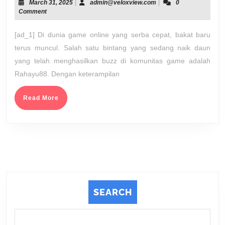
March
admin@veloxview.com
March 31, 2025
|
admin@veloxview.com
|
0
RIS
31,
Comment
2025
ST
[ad_1] Di dunia game online yang serba cepat, bakat baru
IN
terus muncul. Salah satu bintang yang sedang naik daun
ON
yang telah menghasilkan buzz di komunitas game adalah
GA
Rahayu88. Dengan keterampilan
RA
Read
Read More
More
SEARCH