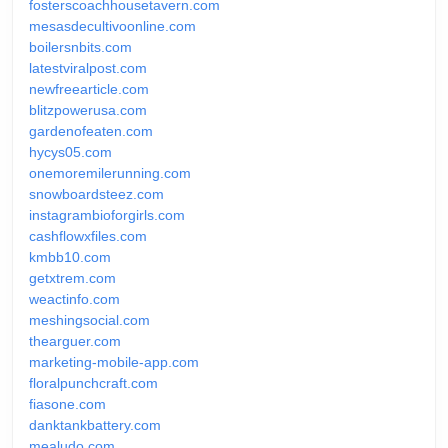
fosterscoachhousetavern.com
mesasdecultivoonline.com
boilersnbits.com
latestviralpost.com
newfreearticle.com
blitzpowerusa.com
gardenofeaten.com
hycys05.com
onemoremilerunning.com
snowboardsteez.com
instagrambioforgirls.com
cashflowxfiles.com
kmbb10.com
getxtrem.com
weactinfo.com
meshingsocial.com
thearguer.com
marketing-mobile-app.com
floralpunchcraft.com
fiasone.com
danktankbattery.com
mealudo.com