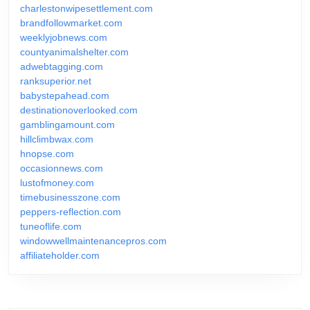
charlestonwipesettlement.com
brandfollowmarket.com
weeklyjobnews.com
countyanimalshelter.com
adwebtagging.com
ranksuperior.net
babystepahead.com
destinationoverlooked.com
gamblingamount.com
hillclimbwax.com
hnopse.com
occasionnews.com
lustofmoney.com
timebusinesszone.com
peppers-reflection.com
tuneoflife.com
windowwellmaintenancepros.com
affiliateholder.com