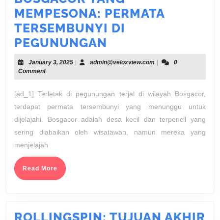
MEMPESONA: PERMATA
TERSEMBUNYI DI
MENJELAJAHI
PEGUNUNGAN
KEINDAHAN
January
admin@veloxview.com
January 3, 2025
|
admin@veloxview.com
|
0
BOSGACOR
3,
Comment
2025
YANG
[ad_1] Terletak di pegunungan terjal di wilayah Bosgacor,
MEMPESONA:
terdapat permata tersembunyi yang menunggu untuk
PERMATA
dijelajahi. Bosgacor adalah desa kecil dan terpencil yang
TERSEMBUNYI
sering diabaikan oleh wisatawan, namun mereka yang
DI
menjelajah
PEGUNUNGAN
Read
Read More
More
ROLLINGSPIN: TUJUAN AKHIR