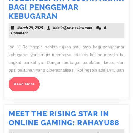
BAGI PENGGEMAR
ROLLINGSPIN:
KEBUGARAN
TUJUAN
March
admin@veloxview.com
March 28, 2025
|
admin@veloxview.com
|
0
AKHIR
28,
Comment
2025
BAGI
[ad_1] Rollingspin adalah tujuan satu atap bagi penggemar
PENGGEMAR
kebugaran yang ingin membawa rutinitas latihan mereka ke
KEBUGARAN
tingkat berikutnya. Dengan berbagai peralatan, kelas, dan
opsi pelatihan yang dipersonalisasi, Rollingspin adalah tujuan
Read
Read More
More
MEET THE RISING STAR IN
ME
ONLINE GAMING: RAHAYU88
TH