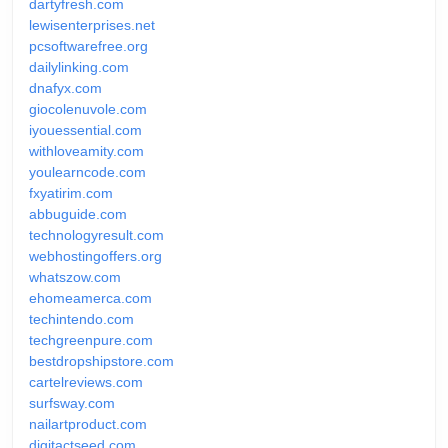
dartyfresh.com
lewisenterprises.net
pcsoftwarefree.org
dailylinking.com
dnafyx.com
giocolenuvole.com
iyouessential.com
withloveamity.com
youlearncode.com
fxyatirim.com
abbuguide.com
technologyresult.com
webhostingoffers.org
whatszow.com
ehomeamerca.com
techintendo.com
techgreenpure.com
bestdropshipstore.com
cartelreviews.com
surfsway.com
nailartproduct.com
digitactseed.com