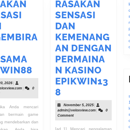
SAKAN
RASAKAN
SASI
SENSASI
N
DAN
GEMBIRA
KEMENANG
AN DENGAN
RSAMA
PERMAINA
RASAKAN
YWIN88
N KASINO
SENSASI
EPIKWIN13
April
20, 2026
|
20,
admin@veloxview.com
loxview.com
|
0
DAN
RASAKAN
8
2026
t
KEGEMBIRAAN
SENSASI
November
November 5, 2025
|
Jika Anda mencari
5,
admin@veloxview.c
admin@veloxview.com
|
0
BERSAMA
DAN
man bermain game
2025
Comment
ang mendebarkan dan
BAYWIN88
KEMENANGAN
[ad_1] Mencari pengalaman
ikkan, Anda bisa