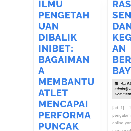
ILMU
RA
PENGETAH
SEN
UAN
DA
DIBALIK
KE
INIBET:
AN
BAGAIMAN
BE
A
BA
MEMBANTU
April 
admin@ve
ATLET
Commen
MENCAPAI
[ad_1] 
PERFORMA
pengala
ILMU
online y
PUNCAK
mengasy