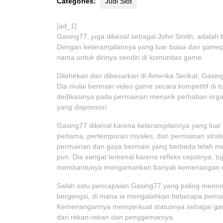
Categories:
Judi Slot
[ad_1]
Gasing77, juga dikenal sebagai John Smith, adalah 
Dengan keterampilannya yang luar biasa dan gamepl
nama untuk dirinya sendiri di komunitas game.
Dilahirkan dan dibesarkan di Amerika Serikat, Gas
Dia mulai bermain video game secara kompetitif di 
dedikasinya pada permainan menarik perhatian orga
yang disponsori.
Gasing77 dikenal karena keterampilannya yang lua
pertama, pertempuran royales, dan permainan stra
permainan dan gaya bermain yang berbeda telah m
pun. Dia sangat terkenal karena refleks cepatnya, tu
membantunya mengamankan banyak kemenangan da
Salah satu pencapaian Gasing77 yang paling meno
bergengsi, di mana ia mengalahkan beberapa pemain
Kemenangannya memperkuat statusnya sebagai ga
dari rekan-rekan dan penggemarnya.