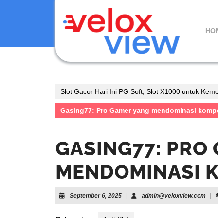
Skip
to
content
HO
Skip
to
content
Slot Gacor Hari Ini PG Soft, Slot X1000 untuk Ke
Gasing77: Pro Gamer yang mendominasi kompe
GASING77: PRO
MENDOMINASI K
September
adm
September 6, 2025
|
admin@veloxview.com
|
6,
2025