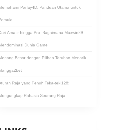
Memahami Parlay4D: Panduan Utama untuk
Pemula
Dari Amatir hingga Pro: Bagaimana Maxwin89
Mendominasi Dunia Game
Menang Besar dengan Pilihan Taruhan Menarik
Mangga2bet
Aturan Raja yang Penuh Teka-teki128:
Mengungkap Rahasia Seorang Raja