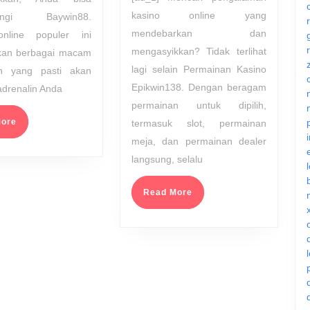
HUAN
DENGAN
kasino online yang
jungi Baywin88.
mendebarkan dan
PERMAINAN
nline populer ini
mengasyikkan? Tidak terlihat
an berbagai macam
KASINO
lagi selain Permainan Kasino
n yang pasti akan
A
EPIKWIN138
Epikwin138. Dengan beragam
drenalin Anda
permainan untuk dipilih,
U
Read
More
termasuk slot, permainan
More
meja, dan permainan dealer
langsung, selalu
Read
Read More
More