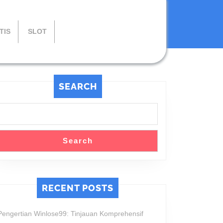
TIS
SLOT
SEARCH
Search
RECENT POSTS
Pengertian Winlose99: Tinjauan Komprehensif