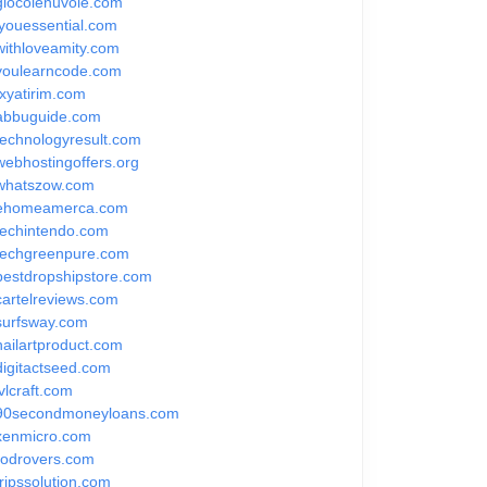
giocolenuvole.com
iyouessential.com
withloveamity.com
youlearncode.com
fxyatirim.com
abbuguide.com
technologyresult.com
webhostingoffers.org
whatszow.com
ehomeamerca.com
techintendo.com
techgreenpure.com
bestdropshipstore.com
cartelreviews.com
surfsway.com
nailartproduct.com
digitactseed.com
lvlcraft.com
90secondmoneyloans.com
xenmicro.com
rodrovers.com
tripssolution.com