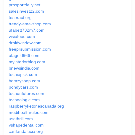
prosportdaily.net
salesinvest22.com
teseract.org
trendy-ama-shop.com
ufabett732m7.com
visiofood.com
droidwindow.com
freeprsubmission.com
ufagold666.com
myinteriorblog.com
bnewsindia.com
techiepick.com
bamzyshop.com
pondycars.com
techonfutures.com
techoologic.com
raspberryketonescanada.org
medihealthrules.com
usathrill.com
vshapedental.com
canfandalucia.org