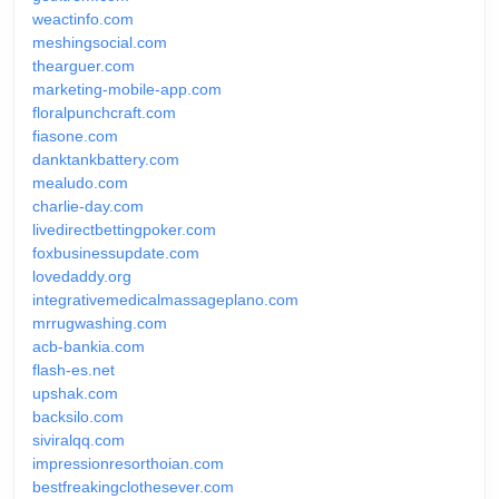
weactinfo.com
meshingsocial.com
thearguer.com
marketing-mobile-app.com
floralpunchcraft.com
fiasone.com
danktankbattery.com
mealudo.com
charlie-day.com
livedirectbettingpoker.com
foxbusinessupdate.com
lovedaddy.org
integrativemedicalmassageplano.com
mrrugwashing.com
acb-bankia.com
flash-es.net
upshak.com
backsilo.com
siviralqq.com
impressionresorthoian.com
bestfreakingclothesever.com