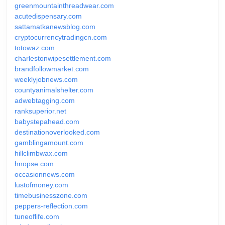
greenmountainthreadwear.com
acutedispensary.com
sattamatkanewsblog.com
cryptocurrencytradingcn.com
totowaz.com
charlestonwipesettlement.com
brandfollowmarket.com
weeklyjobnews.com
countyanimalshelter.com
adwebtagging.com
ranksuperior.net
babystepahead.com
destinationoverlooked.com
gamblingamount.com
hillclimbwax.com
hnopse.com
occasionnews.com
lustofmoney.com
timebusinesszone.com
peppers-reflection.com
tuneoflife.com