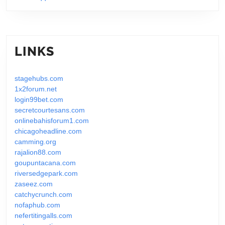
LINKS
stagehubs.com
1x2forum.net
login99bet.com
secretcourtesans.com
onlinebahisforum1.com
chicagoheadline.com
camming.org
rajalion88.com
goupuntacana.com
riversedgepark.com
zaseez.com
catchycrunch.com
nofaphub.com
nefertitingalls.com