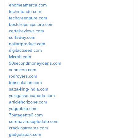
ehomeamerca.com
techintendo.com
techgreenpure.com
bestdropshipstore.com
cartelreviews.com
surfsway.com
nailartproduct.com
digitactseed.com
lvlcraft.com
90secondmoneyloans.com
xenmicro.com
rodrovers.com
tripssolution.com
satta-king-india.com
yukigassencanada.com
articlehorizone.com
yuqqbbzp.com
7betagents6.com
coronavirusuptodate.com
crackinstreams.com
gadgetspak.com