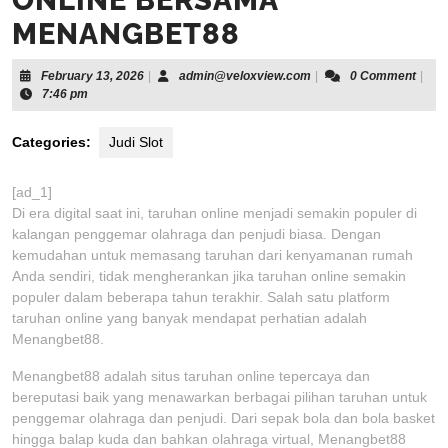
ONLINE BERSAMA
MENANGBET88
February
admin@veloxview.com
February 13, 2026
|
admin@veloxview.com
|
0 Comment
|
13,
7:46 pm
2026
Categories:
Judi Slot
[ad_1]
Di era digital saat ini, taruhan online menjadi semakin populer di
kalangan penggemar olahraga dan penjudi biasa. Dengan
kemudahan untuk memasang taruhan dari kenyamanan rumah
Anda sendiri, tidak mengherankan jika taruhan online semakin
populer dalam beberapa tahun terakhir. Salah satu platform
taruhan online yang banyak mendapat perhatian adalah
Menangbet88.
Menangbet88 adalah situs taruhan online tepercaya dan
bereputasi baik yang menawarkan berbagai pilihan taruhan untuk
penggemar olahraga dan penjudi. Dari sepak bola dan bola basket
hingga balap kuda dan bahkan olahraga virtual, Menangbet88