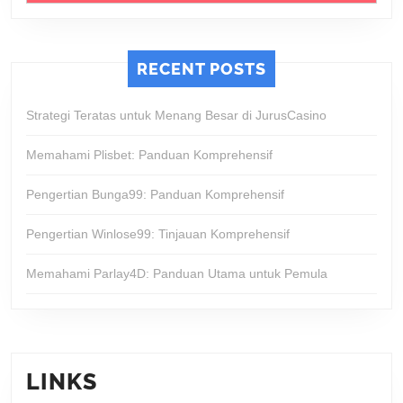
RECENT POSTS
Strategi Teratas untuk Menang Besar di JurusCasino
Memahami Plisbet: Panduan Komprehensif
Pengertian Bunga99: Panduan Komprehensif
Pengertian Winlose99: Tinjauan Komprehensif
Memahami Parlay4D: Panduan Utama untuk Pemula
LINKS