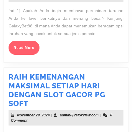
2026
BERBAGAI
[ad_1] Apakah Anda ingin membawa permainan taruhan
PILIHAN
Anda ke level berikutnya dan menang besar? Kunjungi
TARUHAN
GalaxyBet88, di mana Anda dapat menemukan beragam opsi
GALAXYBET88
taruhan yang cocok untuk semua jenis pemain.
Read
Read More
More
RAIH KEMENANGAN
MAKSIMAL SETIAP HARI
DENGAN SLOT GACOR PG
RAIH
SOFT
KEMENANGAN
November
admin@veloxview.
November 29, 2024
|
admin@veloxview.com
|
0
MAKSIMAL
29,
Comment
2024
SETIAP