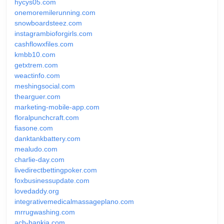
hycys05.com
onemoremilerunning.com
snowboardsteez.com
instagrambioforgirls.com
cashflowxfiles.com
kmbb10.com
getxtrem.com
weactinfo.com
meshingsocial.com
thearguer.com
marketing-mobile-app.com
floralpunchcraft.com
fiasone.com
danktankbattery.com
mealudo.com
charlie-day.com
livedirectbettingpoker.com
foxbusinessupdate.com
lovedaddy.org
integrativemedicalmassageplano.com
mrrugwashing.com
acb-bankia.com