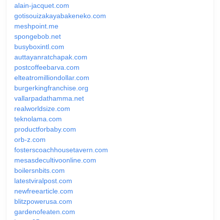
alain-jacquet.com
gotisouizakayabakeneko.com
meshpoint.me
spongebob.net
busyboxintl.com
auttayanratchapak.com
postcoffeebarva.com
elteatromilliondollar.com
burgerkingfranchise.org
vallarpadathamma.net
realworldsize.com
teknolama.com
productforbaby.com
orb-z.com
fosterscoachhousetavern.com
mesasdecultivoonline.com
boilersnbits.com
latestviralpost.com
newfreearticle.com
blitzpowerusa.com
gardenofeaten.com