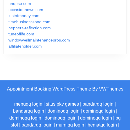
hnopse.com
occasionnews.com
lustofmoney.com
timebusinesszone.com
peppers-reflection.com
tuneoflife.com
windowwellmaintenancepros.com
affiliateholder.com
Appointment Booking WordPress Theme
By VWThemes
menuqq login
|
situs pkv games
|
bandarqq login
|
bandarqq login
|
dominoqq login
|
dominoqq login
|
dominoqq login
|
dominoqq login
|
dominoqq login
|
pg
slot
|
bandarqq login
|
murniqq login
|
hematqq login
|