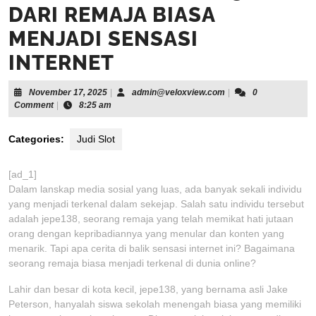
DARI REMAJA BIASA
MENJADI SENSASI
INTERNET
November
admin@veloxview.co
November 17, 2025
|
admin@veloxview.com
|
0
17,
Comment
|
8:25 am
2025
Categories:
Judi Slot
[ad_1]
Dalam lanskap media sosial yang luas, ada banyak sekali individu
yang menjadi terkenal dalam sekejap. Salah satu individu tersebut
adalah jepe138, seorang remaja yang telah memikat hati jutaan
orang dengan kepribadiannya yang menular dan konten yang
menarik. Tapi apa cerita di balik sensasi internet ini? Bagaimana
seorang remaja biasa menjadi terkenal di dunia online?
Lahir dan besar di kota kecil, jepe138, yang bernama asli Jake
Peterson, hanyalah siswa sekolah menengah biasa yang memiliki