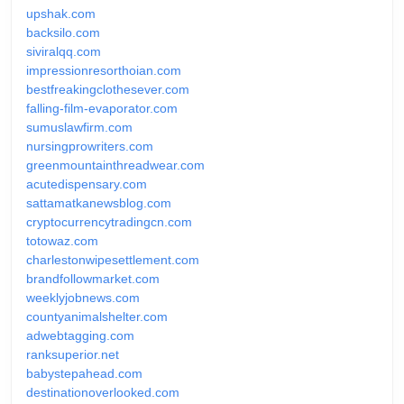
upshak.com
backsilo.com
siviralqq.com
impressionresorthoian.com
bestfreakingclothesever.com
falling-film-evaporator.com
sumuslawfirm.com
nursingprowriters.com
greenmountainthreadwear.com
acutedispensary.com
sattamatkanewsblog.com
cryptocurrencytradingcn.com
totowaz.com
charlestonwipesettlement.com
brandfollowmarket.com
weeklyjobnews.com
countyanimalshelter.com
adwebtagging.com
ranksuperior.net
babystepahead.com
destinationoverlooked.com