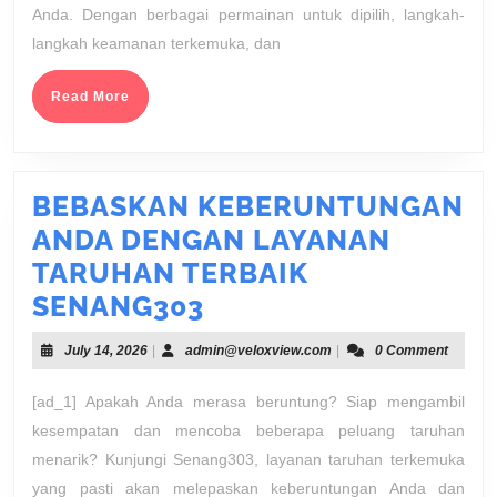
YANG
Anda. Dengan berbagai permainan untuk dipilih, langkah-
MENDEBA
langkah keamanan terkemuka, dan
Read
Read More
More
BEBASKAN KEBERUNTUNGAN
ANDA DENGAN LAYANAN
TARUHAN TERBAIK
BEBASKAN
SENANG303
KEBERUNTUNGAN
July
admin@veloxview.com
July 14, 2026
|
admin@veloxview.com
|
0 Comment
ANDA
14,
2026
DENGAN
[ad_1] Apakah Anda merasa beruntung? Siap mengambil
kesempatan dan mencoba beberapa peluang taruhan
LAYANAN
menarik? Kunjungi Senang303, layanan taruhan terkemuka
TARUHAN
yang pasti akan melepaskan keberuntungan Anda dan