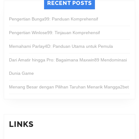
RECENT POSTS
Pengertian Bunga99: Panduan Komprehensif
Pengertian Winlose99: Tinjauan Komprehensif
Memahami Parlay4D: Panduan Utama untuk Pemula
Dari Amatir hingga Pro: Bagaimana Maxwin89 Mendominasi
Dunia Game
Menang Besar dengan Pilihan Taruhan Menarik Mangga2bet
LINKS