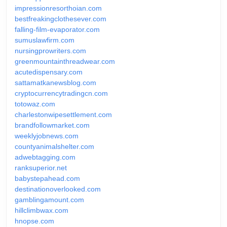
impressionresorthoian.com
bestfreakingclothesever.com
falling-film-evaporator.com
sumuslawfirm.com
nursingprowriters.com
greenmountainthreadwear.com
acutedispensary.com
sattamatkanewsblog.com
cryptocurrencytradingcn.com
totowaz.com
charlestonwipesettlement.com
brandfollowmarket.com
weeklyjobnews.com
countyanimalshelter.com
adwebtagging.com
ranksuperior.net
babystepahead.com
destinationoverlooked.com
gamblingamount.com
hillclimbwax.com
hnopse.com