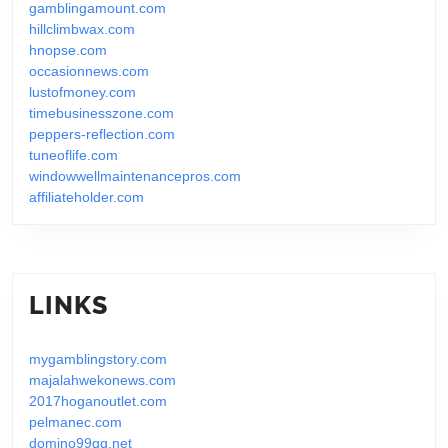
gamblingamount.com
hillclimbwax.com
hnopse.com
occasionnews.com
lustofmoney.com
timebusinesszone.com
peppers-reflection.com
tuneoflife.com
windowwellmaintenancepros.com
affiliateholder.com
LINKS
mygamblingstory.com
majalahwekonews.com
2017hoganoutlet.com
pelmanec.com
domino99qq.net