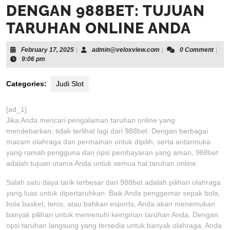
DENGAN 988BET: TUJUAN
TARUHAN ONLINE ANDA
February
admin@veloxview.com
February 17, 2025
|
admin@veloxview.com
|
0 Comment
|
17,
9:06 pm
2025
Categories:
Judi Slot
[ad_1]
Jika Anda mencari pengalaman taruhan online yang
mendebarkan, tidak terlihat lagi dari 988bet. Dengan berbagai
macam olahraga dan permainan untuk dipilih, serta antarmuka
yang ramah pengguna dan opsi pembayaran yang aman, 988bet
adalah tujuan utama Anda untuk semua hal taruhan online.
Salah satu daya tarik terbesar dari 988bet adalah pilihan olahraga
yang luas untuk dipertaruhkan. Baik Anda penggemar sepak bola,
bola basket, tenis, atau bahkan esports, Anda akan menemukan
banyak pilihan untuk memenuhi keinginan taruhan Anda. Dengan
opsi taruhan langsung yang tersedia untuk banyak olahraga, Anda