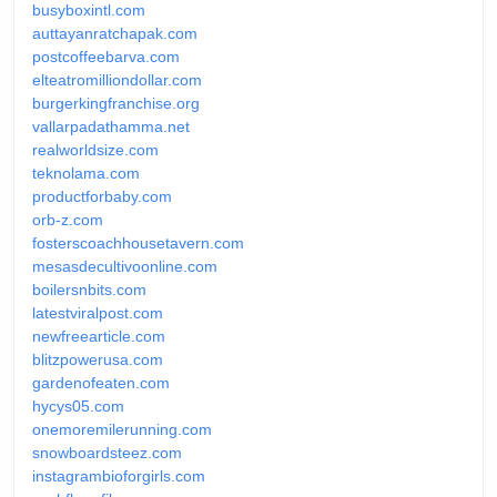
busyboxintl.com
auttayanratchapak.com
postcoffeebarva.com
elteatromilliondollar.com
burgerkingfranchise.org
vallarpadathamma.net
realworldsize.com
teknolama.com
productforbaby.com
orb-z.com
fosterscoachhousetavern.com
mesasdecultivoonline.com
boilersnbits.com
latestviralpost.com
newfreearticle.com
blitzpowerusa.com
gardenofeaten.com
hycys05.com
onemoremilerunning.com
snowboardsteez.com
instagrambioforgirls.com