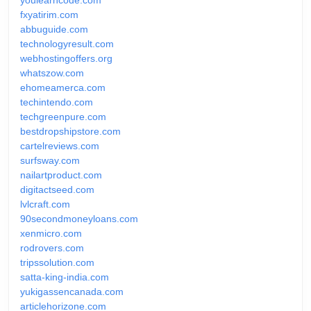
fxyatirim.com
abbuguide.com
technologyresult.com
webhostingoffers.org
whatszow.com
ehomeamerca.com
techintendo.com
techgreenpure.com
bestdropshipstore.com
cartelreviews.com
surfsway.com
nailartproduct.com
digitactseed.com
lvlcraft.com
90secondmoneyloans.com
xenmicro.com
rodrovers.com
tripssolution.com
satta-king-india.com
yukigassencanada.com
articlehorizone.com