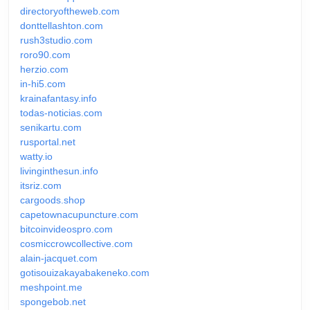
directoryoftheweb.com
donttellashton.com
rush3studio.com
roro90.com
herzio.com
in-hi5.com
krainafantasy.info
todas-noticias.com
senikartu.com
rusportal.net
watty.io
livinginthesun.info
itsriz.com
cargoods.shop
capetownacupuncture.com
bitcoinvideospro.com
cosmiccrowcollective.com
alain-jacquet.com
gotisouizakayabakeneko.com
meshpoint.me
spongebob.net