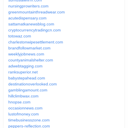
nursingprowriters.com
greenmountainthreadwear.com
acutedispensary.com
sattamatkanewsblog.com
cryptocurrencytradingcn.com
totowaz.com
charlestonwipesettlement.com
brandfollowmarket.com
weeklyjobnews.com
countyanimalshelter.com
adwebtagging.com
ranksuperior.net
babystepahead.com
destinationoverlooked.com
gamblingamount.com
hillclimbwax.com
hnopse.com
occasionnews.com
lustofmoney.com
timebusinesszone.com
peppers-reflection.com