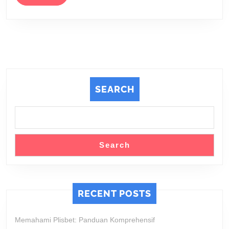
More
SEARCH
Search
RECENT POSTS
Memahami Plisbet: Panduan Komprehensif