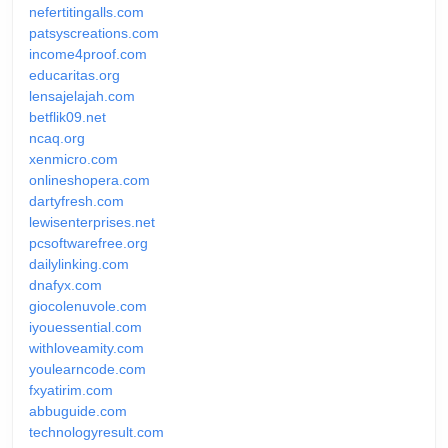
nefertitingalls.com
patsyscreations.com
income4proof.com
educaritas.org
lensajelajah.com
betflik09.net
ncaq.org
xenmicro.com
onlineshopera.com
dartyfresh.com
lewisenterprises.net
pcsoftwarefree.org
dailylinking.com
dnafyx.com
giocolenuvole.com
iyouessential.com
withloveamity.com
youlearncode.com
fxyatirim.com
abbuguide.com
technologyresult.com