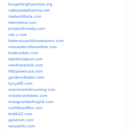
burgerkingfranchise.org
vallarpadathamma.net
realworldsize.com
teknolama.com
productforbaby.com
orb-z.com
fosterscoachhousetavern.com
mesasdecultivoonline.com
boilersnbits.com
latestviralpost.com
newfreearticle.com
blitzpowerusa.com
gardenofeaten.com
hycys05.com
onemoremilerunning.com
snowboardsteez.com
instagrambioforgirls.com
cashflowxfiles.com
kmbb10.com
getxtrem.com
weactinfo.com