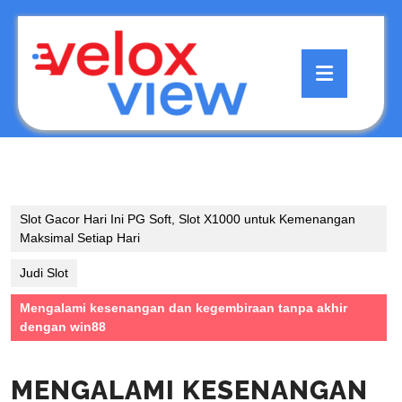
Skip
to
content
Open
Skip
Button
to
content
Slot Gacor Hari Ini PG Soft, Slot X1000 untuk Kemenangan
Maksimal Setiap Hari
Judi Slot
Mengalami kesenangan dan kegembiraan tanpa akhir
dengan win88
MENGALAMI KESENANGAN