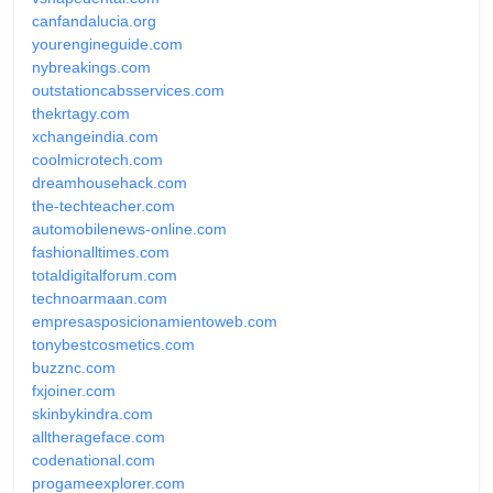
canfandalucia.org
yourengineguide.com
nybreakings.com
outstationcabsservices.com
thekrtagy.com
xchangeindia.com
coolmicrotech.com
dreamhousehack.com
the-techteacher.com
automobilenews-online.com
fashionalltimes.com
totaldigitalforum.com
technoarmaan.com
empresasposicionamientoweb.com
tonybestcosmetics.com
buzznc.com
fxjoiner.com
skinbykindra.com
alltherageface.com
codenational.com
progameexplorer.com