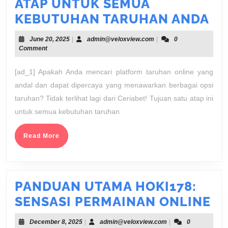
ATAP UNTUK SEMUA
CE
KEBUTUHAN TARUHAN ANDA
TU
June
admin@veloxview.com
June 20, 2025
|
admin@veloxview.com
|
0
SA
20,
Comment
2025
AT
[ad_1] Apakah Anda mencari platform taruhan online yang
UN
andal dan dapat dipercaya yang menawarkan berbagai opsi
SE
taruhan? Tidak terlihat lagi dari Ceriabet! Tujuan satu atap ini
KE
untuk semua kebutuhan taruhan
TA
Read
Read More
AN
More
PANDUAN UTAMA HOKI178:
P
SENSASI PERMAINAN ONLINE
U
December
admin@veloxview.c
December 8, 2025
|
admin@veloxview.com
|
0