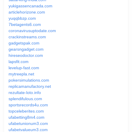
yukigassencanada.com
articlehorizone.com
yuqqbbzp.com
7betagents6.com
coronavirusuptodate.com
crackinstreams.com
gadgetspak.com
gearsngadget.com
hireseodoctor.com
lapsfit.com
levelup-fast.com
mytreepla.net
pokersimulations.com
replicamanufactory.net
rezultate-loto.info
splendifulous.com
sportsrecords4u.com
topceleberites.com
ufabetting8m4.com
ufabetunionum3.com
ufabetvalueum3.com