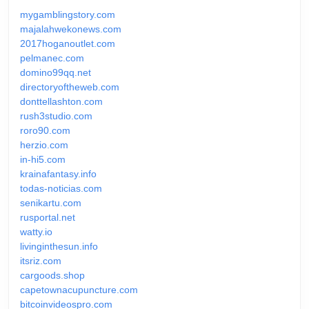
mygamblingstory.com
majalahwekonews.com
2017hoganoutlet.com
pelmanec.com
domino99qq.net
directoryoftheweb.com
donttellashton.com
rush3studio.com
roro90.com
herzio.com
in-hi5.com
krainafantasy.info
todas-noticias.com
senikartu.com
rusportal.net
watty.io
livinginthesun.info
itsriz.com
cargoods.shop
capetownacupuncture.com
bitcoinvideospro.com