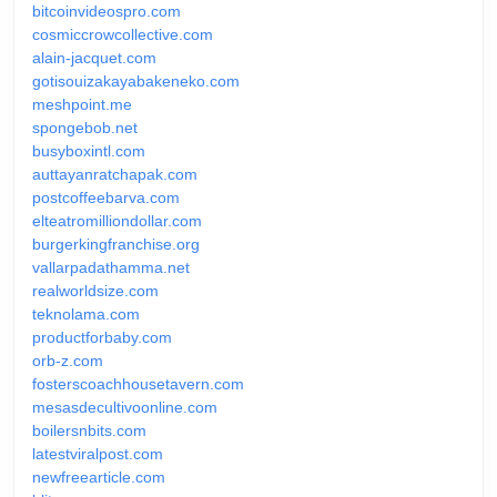
bitcoinvideospro.com
cosmiccrowcollective.com
alain-jacquet.com
gotisouizakayabakeneko.com
meshpoint.me
spongebob.net
busyboxintl.com
auttayanratchapak.com
postcoffeebarva.com
elteatromilliondollar.com
burgerkingfranchise.org
vallarpadathamma.net
realworldsize.com
teknolama.com
productforbaby.com
orb-z.com
fosterscoachhousetavern.com
mesasdecultivoonline.com
boilersnbits.com
latestviralpost.com
newfreearticle.com