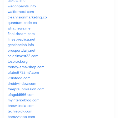
uskola.info
wagonpaints.info
waitfornext.com
clearvisionmarketing.co
quantum-code.co
whatnews.me
final-dream.com
finest-replica.net
gestioneinh.info
prosportdaily.net
salesinvest22.com
teseract.org
trendy-ama-shop.com
ufabett732m7.com
visiofood.com
droidwindow.com
freeprsubmission.com
ufagold666.com
myinteriorblog.com
bnewsindia.com
techiepick.com
bamzyshop.com