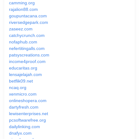
camming.org
rajalion88.com
goupuntacana.com
riversedgepark.com
zaseez.com
catchycrunch.com
nofaphub.com
nefertitingalls.com
patsyscreations.com
income4proof.com
educaritas.org
lensajelajah.com
betflik09.net
ncaq.org
xenmicro.com
onlineshopera.com
dartyfresh.com
lewisenterprises.net
pcsoftwarefree.org
dailylinking.com
dnafyx.com