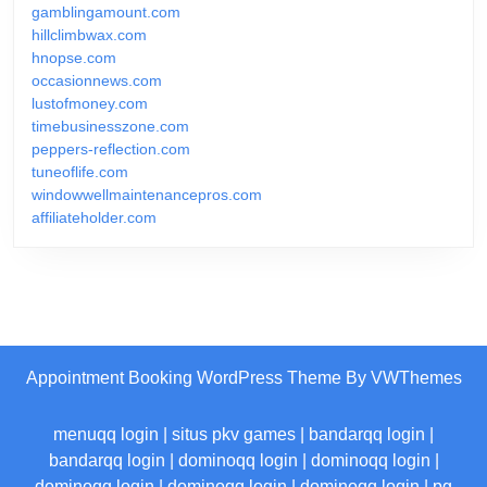
gamblingamount.com
hillclimbwax.com
hnopse.com
occasionnews.com
lustofmoney.com
timebusinesszone.com
peppers-reflection.com
tuneoflife.com
windowwellmaintenancepros.com
affiliateholder.com
Appointment Booking WordPress Theme
By VWThemes
menuqq login
|
situs pkv games
|
bandarqq login
|
bandarqq login
|
dominoqq login
|
dominoqq login
|
dominoqq login
|
dominoqq login
|
dominoqq login
|
pg