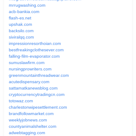
mrrugwashing.com
acb-bankia.com
flash-es.net
upshak.com
backsilo.com
siviralqq.com
impressionresorthoian.com
bestfreakingclothesever.com
falling-film-evaporator.com
sumuslawfirm.com
nursingprowriters.com
greenmountainthreadwear.com
acutedispensary.com
sattamatkanewsblog.com
cryptocurrencytradingcn.com
totowaz.com
charlestonwipesettlement.com
brandfollowmarket.com
weeklyjobnews.com
countyanimalshelter.com
adwebtagging.com