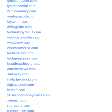
giocolenuvole.com
iyouessential.com
withloveamity.com
youlearncode.com
fxyatirim.com
abbuguide.com
technologyresult.com
webhostingoffers.org
whatszow.com
ehomeamerca.com
techintendo.com
techgreenpure.com
bestdropshipstore.com
cartelreviews.com
surfsway.com
nailartproduct.com
digitactseed.com
lvlcraft.com
90secondmoneyloans.com
xenmicro.com
rodrovers.com
tripssolution.com