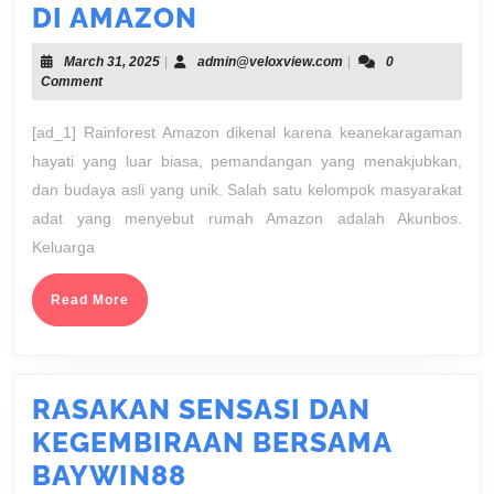
MENGUNGKAP
DI AMAZON
MISTERI
March
admin@veloxview.com
March 31, 2025
|
admin@veloxview.com
|
0
AKUNBOS:
31,
Comment
2025
PENDUDUK
[ad_1] Rainforest Amazon dikenal karena keanekaragaman
ASLI
hayati yang luar biasa, pemandangan yang menakjubkan,
DI
dan budaya asli yang unik. Salah satu kelompok masyarakat
AMAZON
adat yang menyebut rumah Amazon adalah Akunbos.
Keluarga
Read
Read More
More
RASAKAN SENSASI DAN
KEGEMBIRAAN BERSAMA
RASAKAN
BAYWIN88