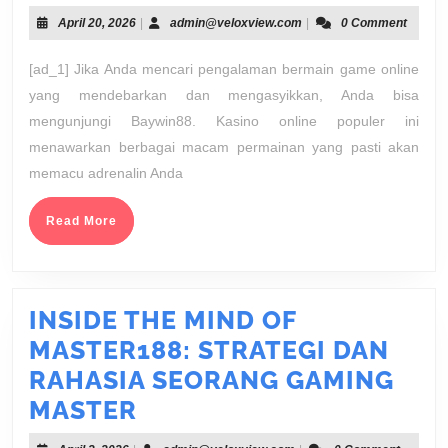
SENSASI
April
admin@veloxview.com
April 20, 2026
|
admin@veloxview.com
|
0 Comment
DAN
20,
2026
KEGEMBIRAAN
[ad_1] Jika Anda mencari pengalaman bermain game online
yang mendebarkan dan mengasyikkan, Anda bisa
BERSAMA
mengunjungi Baywin88. Kasino online populer ini
BAYWIN88
menawarkan berbagai macam permainan yang pasti akan
memacu adrenalin Anda
Read
Read More
More
INSIDE THE MIND OF
MASTER188: STRATEGI DAN
RAHASIA SEORANG GAMING
INSIDE
MASTER
THE