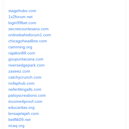
stagehubs.com
1x2forum.net
login99bet.com
secretcourtesans.com
onlinebahisforum1.com
chicagoheadline.com
camming.org
rajalion88.com
goupuntacana.com
riversedgepark.com
zaseez.com
catchycrunch.com
nofaphub.com
nefertitingalls.com
patsyscreations.com
income4proof.com
educaritas.org
lensajelajah.com
betflik09.net
ncaq.org