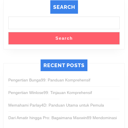
SEARCH
Search
RECENT POSTS
Pengertian Bunga99: Panduan Komprehensif
Pengertian Winlose99: Tinjauan Komprehensif
Memahami Parlay4D: Panduan Utama untuk Pemula
Dari Amatir hingga Pro: Bagaimana Maxwin89 Mendominasi