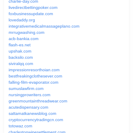
charlie-day.com
livedirectbettingpoker.com
foxbusinessupdate.com
lovedaddy.org
integrativemedicalmassageplano.com
mrrugwashing.com
acb-bankia.com
flash-es.net
upshak.com
backsilo.com
siviralqq.com
impressionresorthoian.com
bestfreakingclothesever.com
falling-film-evaporator.com
sumuslawfirm.com
nursingprowriters.com
greenmountainthreadwear.com
acutedispensary.com
sattamatkanewsblog.com
cryptocurrencytradingcn.com
totowaz.com
charlestonwipesettlement.com