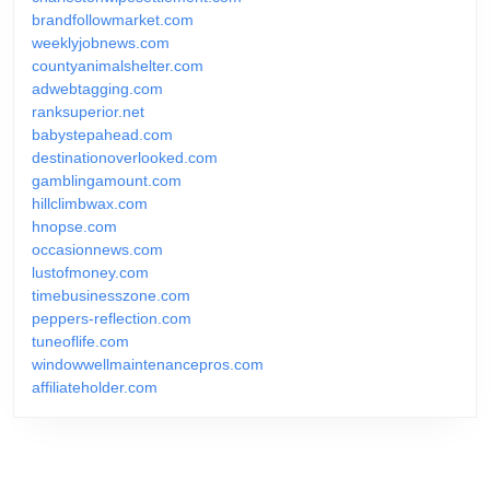
brandfollowmarket.com
weeklyjobnews.com
countyanimalshelter.com
adwebtagging.com
ranksuperior.net
babystepahead.com
destinationoverlooked.com
gamblingamount.com
hillclimbwax.com
hnopse.com
occasionnews.com
lustofmoney.com
timebusinesszone.com
peppers-reflection.com
tuneoflife.com
windowwellmaintenancepros.com
affiliateholder.com