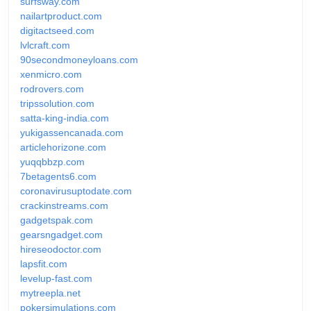
surfsway.com
nailartproduct.com
digitactseed.com
lvlcraft.com
90secondmoneyloans.com
xenmicro.com
rodrovers.com
tripssolution.com
satta-king-india.com
yukigassencanada.com
articlehorizone.com
yuqqbbzp.com
7betagents6.com
coronavirusuptodate.com
crackinstreams.com
gadgetspak.com
gearsngadget.com
hireseodoctor.com
lapsfit.com
levelup-fast.com
mytreepla.net
pokersimulations.com