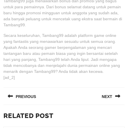
Tambang99 juga menawarkan bonus dan promosi yang bagus
untuk para pemainnya. Dari bonus selamat datang untuk pemain
baru hingga promosi mingguan untuk anggota yang sudah ada,
ada banyak peluang untuk mencetak uang ekstra saat bermain di
Tambang99.
Secara keseluruhan, Tambang99 adalah platform game online
yang fantastis yang menawarkan sesuatu untuk semua orang.
Apakah Anda seorang gamer berpengalaman yang mencari
tantangan baru atau pemain biasa yang ingin bersantai setelah
hari yang panjang, Tambang99 telah Anda liput. Jadi mengapa
tidak mencobanya dan menjelajahi dunia permainan online yang
menarik dengan Tambang99? Anda tidak akan kecewa.
[ad_2]
POST
PREVIOUS
NEXT
NAVIGATION
Previous
Next
RELATED POST
post:
post: