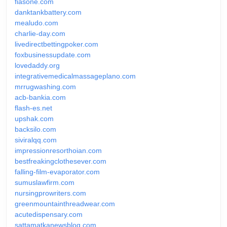
fiasone.com
danktankbattery.com
mealudo.com
charlie-day.com
livedirectbettingpoker.com
foxbusinessupdate.com
lovedaddy.org
integrativemedicalmassageplano.com
mrrugwashing.com
acb-bankia.com
flash-es.net
upshak.com
backsilo.com
siviralqq.com
impressionresorthoian.com
bestfreakingclothesever.com
falling-film-evaporator.com
sumuslawfirm.com
nursingprowriters.com
greenmountainthreadwear.com
acutedispensary.com
sattamatkanewsblog.com