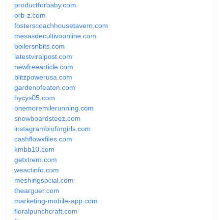
productforbaby.com
orb-z.com
fosterscoachhousetavern.com
mesasdecultivoonline.com
boilersnbits.com
latestviralpost.com
newfreearticle.com
blitzpowerusa.com
gardenofeaten.com
hycys05.com
onemoremilerunning.com
snowboardsteez.com
instagrambioforgirls.com
cashflowxfiles.com
kmbb10.com
getxtrem.com
weactinfo.com
meshingsocial.com
thearguer.com
marketing-mobile-app.com
floralpunchcraft.com