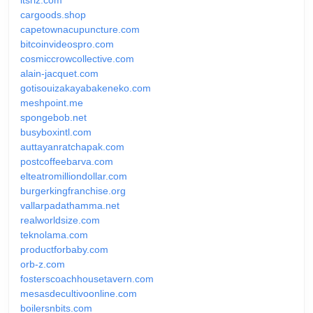
cargoods.shop
capetownacupuncture.com
bitcoinvideospro.com
cosmiccrowcollective.com
alain-jacquet.com
gotisouizakayabakeneko.com
meshpoint.me
spongebob.net
busyboxintl.com
auttayanratchapak.com
postcoffeebarva.com
elteatromilliondollar.com
burgerkingfranchise.org
vallarpadathamma.net
realworldsize.com
teknolama.com
productforbaby.com
orb-z.com
fosterscoachhousetavern.com
mesasdecultivoonline.com
boilersnbits.com