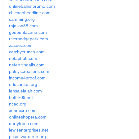
onlinebahisforum1.com
chicagoheadline.com
camming.org
rajalion88.com
goupuntacana.com
riversedgepark.com
zaseez.com
catchycrunch.com
nofaphub.com
nefertitingalls.com
patsyscreations.com
income4proof.com
educaritas.org
lensajelajah.com
betflik09.net
ncaq.org
xenmicro.com
onlineshopera.com
dartyfresh.com
lewisenterprises.net
pcsoftwarefree.org