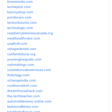
bnewsindia.com
techiepick.com
bamzyshop.com
pondycars.com
techonfutures.com
techoologic.com
raspberryketonescanada.org
medihealthrules.com
usathrill.com
vshapedental.com
canfandalucia.org
yourengineguide.com
nybreakings.com
outstationcabsservices.com
thekrtagy.com
xchangeindia.com
coolmicrotech.com
dreamhousehack.com
the-techteacher.com
automobilenews-online.com
fashionalltimes.com
totaldigitalforum.com