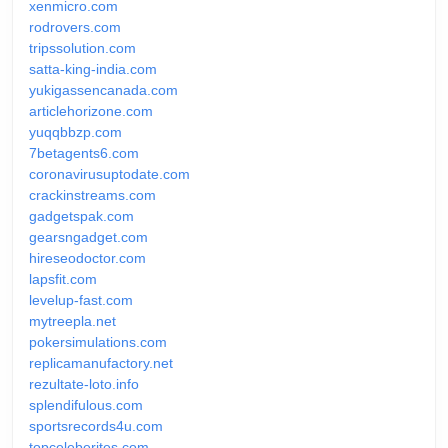
xenmicro.com
rodrovers.com
tripssolution.com
satta-king-india.com
yukigassencanada.com
articlehorizone.com
yuqqbbzp.com
7betagents6.com
coronavirusuptodate.com
crackinstreams.com
gadgetspak.com
gearsngadget.com
hireseodoctor.com
lapsfit.com
levelup-fast.com
mytreepla.net
pokersimulations.com
replicamanufactory.net
rezultate-loto.info
splendifulous.com
sportsrecords4u.com
topceleberites.com