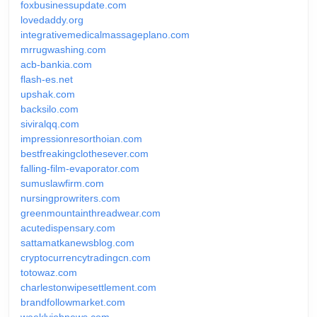
foxbusinessupdate.com
lovedaddy.org
integrativemedicalmassageplano.com
mrrugwashing.com
acb-bankia.com
flash-es.net
upshak.com
backsilo.com
siviralqq.com
impressionresorthoian.com
bestfreakingclothesever.com
falling-film-evaporator.com
sumuslawfirm.com
nursingprowriters.com
greenmountainthreadwear.com
acutedispensary.com
sattamatkanewsblog.com
cryptocurrencytradingcn.com
totowaz.com
charlestonwipesettlement.com
brandfollowmarket.com
weeklyjobnews.com