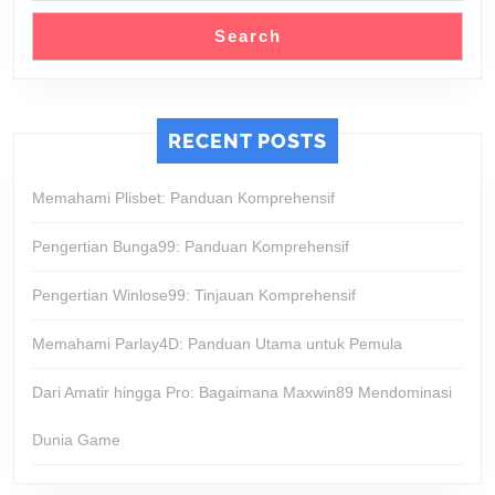
Search
RECENT POSTS
Memahami Plisbet: Panduan Komprehensif
Pengertian Bunga99: Panduan Komprehensif
Pengertian Winlose99: Tinjauan Komprehensif
Memahami Parlay4D: Panduan Utama untuk Pemula
Dari Amatir hingga Pro: Bagaimana Maxwin89 Mendominasi
Dunia Game