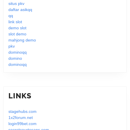
situs pkv
daftar asikqq
qq
link slot
demo slot
slot demo
mahjong demo
pkv
dominoqq
domino
dominoqq
LINKS
stagehubs.com
1x2forum.net
login99bet.com
secretcourtesans.com