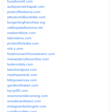
busyboxintl.com
auttayanratchapak.com
postcoffeebarva.com
elteatromilliondollar.com
burgerkingfranchise.org
vallarpadathamma.net
realworldsize.com
teknolama.com
productforbaby.com
orb-z.com
fosterscoachhousetavern.com
mesasdecultivoonline.com
boilersnbits.com
latestviralpost.com
newfreearticle.com
blitzpowerusa.com
gardenofeaten.com
hycys05.com
onemoremilerunning.com
snowboardsteez.com
instagrambioforgirls.com
cashflowxfiles.com