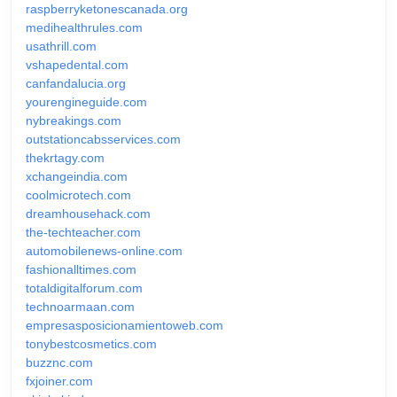
raspberryketonescanada.org
medihealthrules.com
usathrill.com
vshapedental.com
canfandalucia.org
yourengineguide.com
nybreakings.com
outstationcabsservices.com
thekrtagy.com
xchangeindia.com
coolmicrotech.com
dreamhousehack.com
the-techteacher.com
automobilenews-online.com
fashionalltimes.com
totaldigitalforum.com
technoarmaan.com
empresasposicionamientoweb.com
tonybestcosmetics.com
buzznc.com
fxjoiner.com