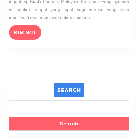
di jantung Kuala Lumpur, Malaysia. Kafe kecil yang nyaman
MEMEN
ini adalah tempat yang tepat bagi mereka yang ingin
SUASA
menikmati makanan lezat dalam suasana
YANG
Read
Read More
NYAM
More
SEARCH
Search