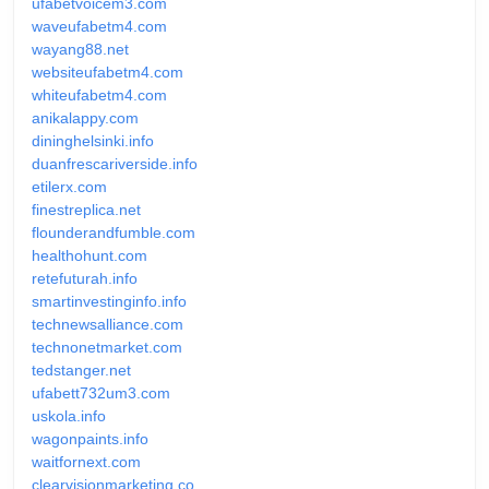
ufabetvoicem3.com
waveufabetm4.com
wayang88.net
websiteufabetm4.com
whiteufabetm4.com
anikalappy.com
dininghelsinki.info
duanfrescariverside.info
etilerx.com
finestreplica.net
flounderandfumble.com
healthohunt.com
retefuturah.info
smartinvestinginfo.info
technewsalliance.com
technonetmarket.com
tedstanger.net
ufabett732um3.com
uskola.info
wagonpaints.info
waitfornext.com
clearvisionmarketing.co