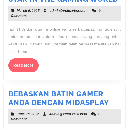
TI
March
admin@veloxview.com
March 9, 2025
|
admin@veloxview.com
|
0
TH
9,
Comment
2025
RI
[ad_1] Di dunia game online yang serba cepat, mungkin sulit
ST
untuk menonjol di antara jutaan pemain yang bersaing untuk
IN
kemuliaan. Namun, satu pemain telah berhasil melakukan hal
TH
itu – Temui
GA
Read
Read More
W
More
BEBASKAN BATIN GAMER
BEB
ANDA DENGAN MIDASPLAY
BATI
June
admin@veloxview.com
June 28, 2026
|
admin@veloxview.com
|
0
GAM
28,
Comment
2026
AND