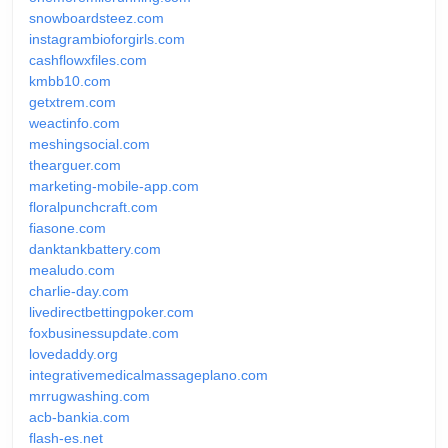
snowboardsteez.com
instagrambioforgirls.com
cashflowxfiles.com
kmbb10.com
getxtrem.com
weactinfo.com
meshingsocial.com
thearguer.com
marketing-mobile-app.com
floralpunchcraft.com
fiasone.com
danktankbattery.com
mealudo.com
charlie-day.com
livedirectbettingpoker.com
foxbusinessupdate.com
lovedaddy.org
integrativemedicalmassageplano.com
mrrugwashing.com
acb-bankia.com
flash-es.net