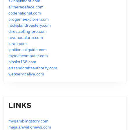
skinbykindra.com
alltherageface.com
codenational.com
progameexplorer.com
rockislandroastery.com
directselling-pro.com
revenuealarm.com
lurab.com
ignitioncoilguide.com
mytechcomputer.com
bioslot168.com
artsandcraftsauthority.com
webservicelive.com
LINKS
mygamblingstory.com
majalahwekonews.com