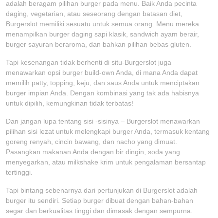
adalah beragam pilihan burger pada menu. Baik Anda pecinta
daging, vegetarian, atau seseorang dengan batasan diet,
Burgerslot memiliki sesuatu untuk semua orang. Menu mereka
menampilkan burger daging sapi klasik, sandwich ayam berair,
burger sayuran beraroma, dan bahkan pilihan bebas gluten.
Tapi kesenangan tidak berhenti di situ-Burgerslot juga
menawarkan opsi burger build-own Anda, di mana Anda dapat
memilih patty, topping, keju, dan saus Anda untuk menciptakan
burger impian Anda. Dengan kombinasi yang tak ada habisnya
untuk dipilih, kemungkinan tidak terbatas!
Dan jangan lupa tentang sisi -sisinya – Burgerslot menawarkan
pilihan sisi lezat untuk melengkapi burger Anda, termasuk kentang
goreng renyah, cincin bawang, dan nacho yang dimuat.
Pasangkan makanan Anda dengan bir dingin, soda yang
menyegarkan, atau milkshake krim untuk pengalaman bersantap
tertinggi.
Tapi bintang sebenarnya dari pertunjukan di Burgerslot adalah
burger itu sendiri. Setiap burger dibuat dengan bahan-bahan
segar dan berkualitas tinggi dan dimasak dengan sempurna.