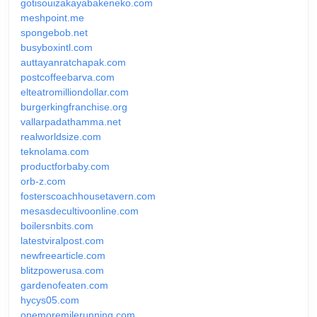
gotisouizakayabakeneko.com
meshpoint.me
spongebob.net
busyboxintl.com
auttayanratchapak.com
postcoffeebarva.com
elteatromilliondollar.com
burgerkingfranchise.org
vallarpadathamma.net
realworldsize.com
teknolama.com
productforbaby.com
orb-z.com
fosterscoachhousetavern.com
mesasdecultivoonline.com
boilersnbits.com
latestviralpost.com
newfreearticle.com
blitzpowerusa.com
gardenofeaten.com
hycys05.com
onemoremilerunning.com