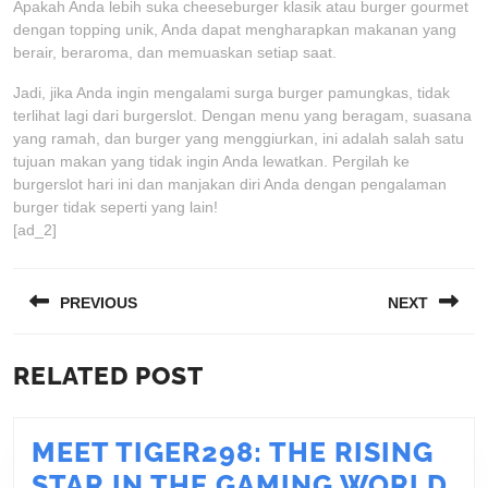
Apakah Anda lebih suka cheeseburger klasik atau burger gourmet
dengan topping unik, Anda dapat mengharapkan makanan yang
berair, beraroma, dan memuaskan setiap saat.
Jadi, jika Anda ingin mengalami surga burger pamungkas, tidak
terlihat lagi dari burgerslot. Dengan menu yang beragam, suasana
yang ramah, dan burger yang menggiurkan, ini adalah salah satu
tujuan makan yang tidak ingin Anda lewatkan. Pergilah ke
burgerslot hari ini dan manjakan diri Anda dengan pengalaman
burger tidak seperti yang lain!
[ad_2]
POST
PREVIOUS
NEXT
NAVIGATION
Previous
Next
RELATED POST
post:
post:
MEET TIGER298: THE RISING
ME
STAR IN THE GAMING WORLD