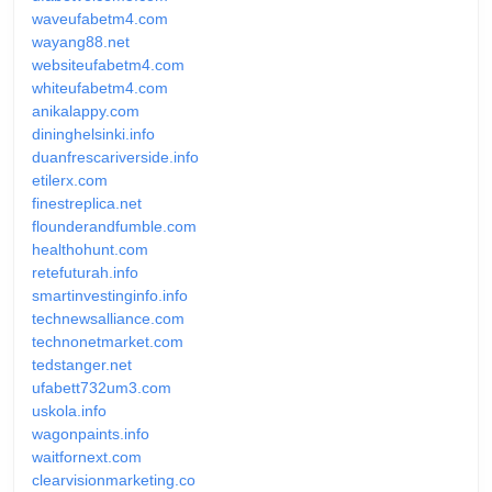
waveufabetm4.com
wayang88.net
websiteufabetm4.com
whiteufabetm4.com
anikalappy.com
dininghelsinki.info
duanfrescariverside.info
etilerx.com
finestreplica.net
flounderandfumble.com
healthohunt.com
retefuturah.info
smartinvestinginfo.info
technewsalliance.com
technonetmarket.com
tedstanger.net
ufabett732um3.com
uskola.info
wagonpaints.info
waitfornext.com
clearvisionmarketing.co