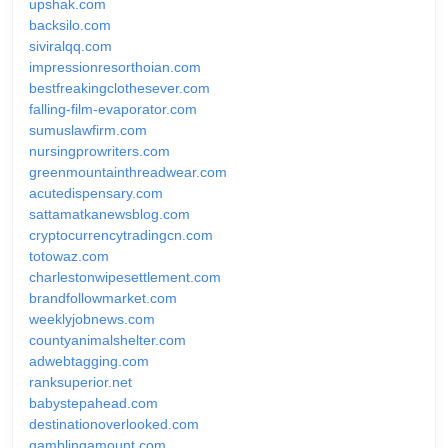
upshak.com
backsilo.com
siviralqq.com
impressionresorthoian.com
bestfreakingclothesever.com
falling-film-evaporator.com
sumuslawfirm.com
nursingprowriters.com
greenmountainthreadwear.com
acutedispensary.com
sattamatkanewsblog.com
cryptocurrencytradingcn.com
totowaz.com
charlestonwipesettlement.com
brandfollowmarket.com
weeklyjobnews.com
countyanimalshelter.com
adwebtagging.com
ranksuperior.net
babystepahead.com
destinationoverlooked.com
gamblingamount.com