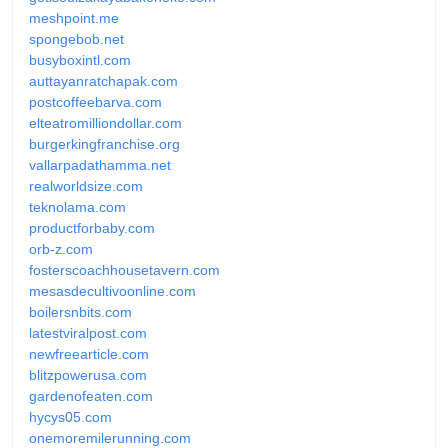
meshpoint.me
spongebob.net
busyboxintl.com
auttayanratchapak.com
postcoffeebarva.com
elteatromilliondollar.com
burgerkingfranchise.org
vallarpadathamma.net
realworldsize.com
teknolama.com
productforbaby.com
orb-z.com
fosterscoachhousetavern.com
mesasdecultivoonline.com
boilersnbits.com
latestviralpost.com
newfreearticle.com
blitzpowerusa.com
gardenofeaten.com
hycys05.com
onemoremilerunning.com