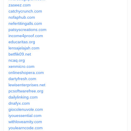
zaseez.com
catchycrunch.com
nofaphub.com
nefertitingalls.com
patsyscreations.com
income4proof.com
educaritas.org
lensajelajah.com
betflik09.net
ncaq.org
xenmicro.com
onlineshopera.com
dartyfresh.com
lewisenterprises.net
pcsoftwarefree.org
dailylinking.com
dnafyx.com
giocolenuvole.com
iyouessential.com
withloveamity.com
youlearncode.com