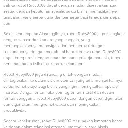
bahwa robot Ruby8000 dapat dengan mudah disesuaikan agar
sesuai dengan kebutuhan spesifik suatu bisnis, menjadikannya
tambahan yang serba guna dan berharga bagi tenaga kerja apa
pun.
Selain kemampuan AI canggihnya, robot Ruby8000 juga dilengkapi
dengan sensor dan kamera yang canggih, yang
memungkinkannya menavigasi dan berinteraksi dengan
lingkungannya dengan mudah. Ini berarti bahwa robot Ruby8000
dapat beroperasi dengan aman bersama pekerja manusia, tanpa
perlu hambatan fisik atau zona keselamatan.
Robot Ruby8000 juga dirancang untuk dengan mudah
diintegrasikan ke dalam sistem otomasi yang ada, menjadikannya
solusi hemat biaya bagi bisnis yang ingin meningkatkan operasi
mereka. Dengan antarmuka pemrograman intuitif dan desain
ramah pengguna, robot Ruby8000 dapat dengan cepat digunakan
dan digunakan, menghemat waktu dan meningkatkan
produktivitas.
Secara keseluruhan, robot Ruby8000 merupakan lompatan besar
ke depan dalam teknologi otomasi, merevolusi cara bisnis