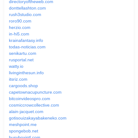
directoryoftheweb.com
donttellashton.com
rush3studio.com
roro90.com
herzio.com
in-hi5.com
krainafantasy.info
todas-noticias.com
senikartu.com
rusportal.net
watty.io
livinginthesun.info
itsriz.com
cargoods.shop
capetownacupuncture.com
bitcoinvideospro.com
cosmiccrowcollective.com
alain-jacquet.com
gotisouizakayabakeneko.com
meshpoint.me
spongebob.net
busyboxintl.com