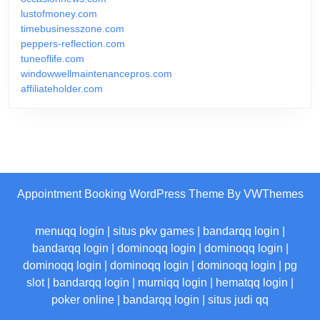
lustofmoney.com
timebusinesszone.com
peppers-reflection.com
tuneoflife.com
windowwellmaintenancepros.com
affiliateholder.com
Appointment Booking WordPress Theme
By VWThemes
menuqq login
|
situs pkv games
|
bandarqq login
|
bandarqq login
|
dominoqq login
|
dominoqq login
|
dominoqq login
|
dominoqq login
|
dominoqq login
|
pg
slot
|
bandarqq login
|
murniqq login
|
hematqq login
|
poker online
|
bandarqq login
|
situs judi qq