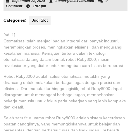
September
admin@veloxview.co
September 28, 2025
|
admin@veloxview.com
|
0
28,
Comment
|
1:07 pm
2025
Categories:
Judi Slot
[ad_1]
Otomatisasi telah menjadi bagian integral dari banyak industri,
merampingkan proses, meningkatkan efisiensi, dan mengurangi
kesalahan manusia. Kemajuan terbaru dalam teknologi
otomatisasi datang dalam bentuk robot Ruby8000, mesin
revolusioner yang diatur untuk mengubah cara bisnis beroperasi.
Robot Ruby8000 adalah solusi otomatisasi mutakhir yang
dirancang untuk melakukan berbagai tugas dengan presisi dan
efisiensi. Dari manufaktur hingga logistik, robot Ruby8000 dapat
diprogram untuk menangani berbagai tugas, membebaskan
pekerja manusia untuk fokus pada pekerjaan yang lebih kompleks
dan kreatif.
Salah satu fitur utama robot Ruby8000 adalah sistem kecerdasan
buatan canggihnya, yang memungkinkannya untuk belajar dan
beradaptasi dengan berbagai tugas dan lingkungan. Ini berarti