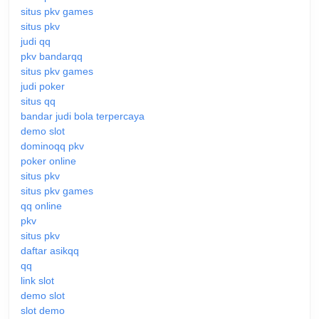
situs pkv games
situs pkv
judi qq
pkv bandarqq
situs pkv games
judi poker
situs qq
bandar judi bola terpercaya
demo slot
dominoqq pkv
poker online
situs pkv
situs pkv games
qq online
pkv
situs pkv
daftar asikqq
qq
link slot
demo slot
slot demo