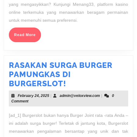
S
yang mengasyikkan? Kunjungi Menang33, platform kasino
M
online terkemuka yang menawarkan beragam permainan
untuk memenuhi semua preferensi.
Read
Read More
More
RASAKAN SURGA BURGER
PAMUNGKAS DI
RASAKAN
BURGERSLOT!
SURGA
February
admin@veloxview.c
February 24, 2025
|
admin@veloxview.com
|
0
BURGER
24,
Comment
2025
PAMUNGKAS
[ad_1] Burgerslot bukan hanya Burger Joint rata -rata Anda –
DI
ini adalah surga burger! Terletak di jantung kota, Burgerslot
BURGERSLOT!
menawarkan pengalaman bersantap yang unik dan tak