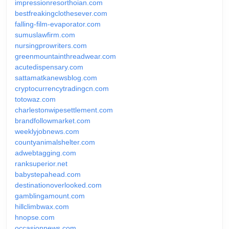
impressionresorthoian.com
bestfreakingclothesever.com
falling-film-evaporator.com
sumuslawfirm.com
nursingprowriters.com
greenmountainthreadwear.com
acutedispensary.com
sattamatkanewsblog.com
cryptocurrencytradingcn.com
totowaz.com
charlestonwipesettlement.com
brandfollowmarket.com
weeklyjobnews.com
countyanimalshelter.com
adwebtagging.com
ranksuperior.net
babystepahead.com
destinationoverlooked.com
gamblingamount.com
hillclimbwax.com
hnopse.com
occasionnews.com