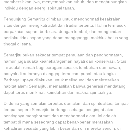
membersihkan jiwa, menyembuhkan tubuh, dan menghubungkan
individu dengan energi spiritual tanah.
Pengunjung Semarjitu diimbau untuk menghormati kesakralan
situs dengan mengikuti adat dan tradisi tertentu. Hal ini termasuk
berpakaian sopan, berbicara dengan lembut, dan menghindari
perilaku tidak sopan yang dapat mengganggu makhluk halus yang
tinggal di sana.
Semarjitu bukan sekadar tempat pemujaan dan penghormatan,
namun juga suaka keanekaragaman hayati dan konservasi. Situs
ini adalah rumah bagi beragam spesies tumbuhan dan hewan,
banyak di antaranya dianggap terancam punah atau langka.
Berbagai upaya dilakukan untuk melindungi dan melestarikan
habitat alami Semarjitu, memastikan bahwa generasi mendatang
dapat terus menikmati keindahan dan makna spiritualnya.
Di dunia yang semakin terputus dari alam dan spiritualitas, tempat-
tempat seperti Semarjitu berfungsi sebagai pengingat akan
pentingnya menghormati dan menghormati alam. Ini adalah
tempat di mana seseorang dapat benar-benar merasakan
kehadiran sesuatu yang lebih besar dari diri mereka sendiri, di