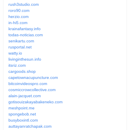
rush3studio.com
roro90.com
herzio.com
in-hi5.com
krainafantasy.info
todas-noticias.com
senikartu.com
rusportal.net
watty.io
livinginthesun.info
itsriz.com
cargoods.shop
capetownacupuncture.com
bitcoinvideospro.com
cosmiccrowcollective.com
alain-jacquet.com
gotisouizakayabakeneko.com
meshpoint.me
spongebob.net
busyboxintl.com
auttayanratchapak.com