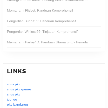
Memahami Plisbet: Panduan Komprehensif
Pengertian Bunga99: Panduan Komprehensif
Pengertian Winlose99: Tinjauan Komprehensif
Memahami Parlay4D: Panduan Utama untuk Pemula
LINKS
situs pkv
situs pkv games
situs pkv
judi qq
pkv bandarqq