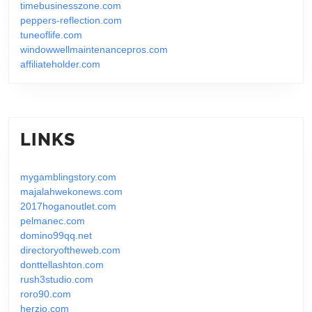
timebusinesszone.com
peppers-reflection.com
tuneoflife.com
windowwellmaintenancepros.com
affiliateholder.com
LINKS
mygamblingstory.com
majalahwekonews.com
2017hoganoutlet.com
pelmanec.com
domino99qq.net
directoryoftheweb.com
donttellashton.com
rush3studio.com
roro90.com
herzio.com