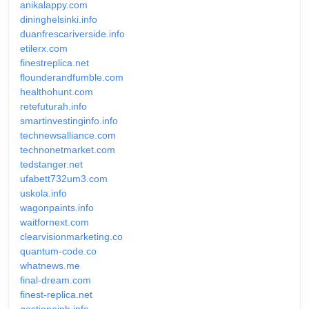
anikalappy.com
dininghelsinki.info
duanfrescariverside.info
etilerx.com
finestreplica.net
flounderandfumble.com
healthohunt.com
retefuturah.info
smartinvestinginfo.info
technewsalliance.com
technonetmarket.com
tedstanger.net
ufabett732um3.com
uskola.info
wagonpaints.info
waitfornext.com
clearvisionmarketing.co
quantum-code.co
whatnews.me
final-dream.com
finest-replica.net
gestioneinh.info