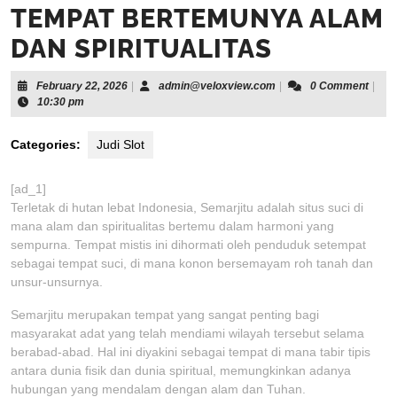
TEMPAT BERTEMUNYA ALAM
DAN SPIRITUALITAS
February
admin@veloxview.com
February 22, 2026
|
admin@veloxview.com
|
0 Comment
|
22,
10:30 pm
2026
Categories:
Judi Slot
[ad_1]
Terletak di hutan lebat Indonesia, Semarjitu adalah situs suci di
mana alam dan spiritualitas bertemu dalam harmoni yang
sempurna. Tempat mistis ini dihormati oleh penduduk setempat
sebagai tempat suci, di mana konon bersemayam roh tanah dan
unsur-unsurnya.
Semarjitu merupakan tempat yang sangat penting bagi
masyarakat adat yang telah mendiami wilayah tersebut selama
berabad-abad. Hal ini diyakini sebagai tempat di mana tabir tipis
antara dunia fisik dan dunia spiritual, memungkinkan adanya
hubungan yang mendalam dengan alam dan Tuhan.