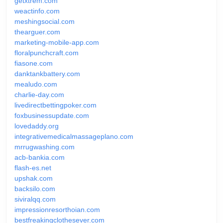
getxtrem.com
weactinfo.com
meshingsocial.com
thearguer.com
marketing-mobile-app.com
floralpunchcraft.com
fiasone.com
danktankbattery.com
mealudo.com
charlie-day.com
livedirectbettingpoker.com
foxbusinessupdate.com
lovedaddy.org
integrativemedicalmassageplano.com
mrrugwashing.com
acb-bankia.com
flash-es.net
upshak.com
backsilo.com
siviralqq.com
impressionresorthoian.com
bestfreakingclothesever.com