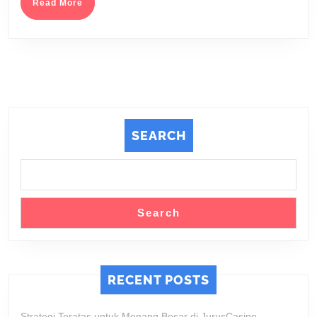
YAB
Read
Read More
More
SEARCH
Search
RECENT POSTS
Strategi Teratas untuk Menang Besar di JurusCasino