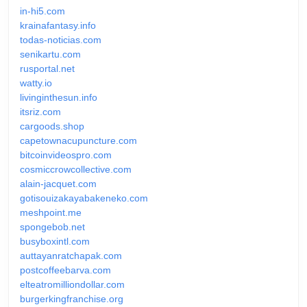
in-hi5.com
krainafantasy.info
todas-noticias.com
senikartu.com
rusportal.net
watty.io
livinginthesun.info
itsriz.com
cargoods.shop
capetownacupuncture.com
bitcoinvideospro.com
cosmiccrowcollective.com
alain-jacquet.com
gotisouizakayabakeneko.com
meshpoint.me
spongebob.net
busyboxintl.com
auttayanratchapak.com
postcoffeebarva.com
elteatromilliondollar.com
burgerkingfranchise.org