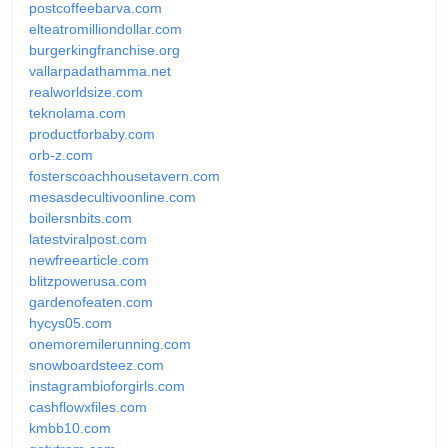
postcoffeebarva.com
elteatromilliondollar.com
burgerkingfranchise.org
vallarpadathamma.net
realworldsize.com
teknolama.com
productforbaby.com
orb-z.com
fosterscoachhousetavern.com
mesasdecultivoonline.com
boilersnbits.com
latestviralpost.com
newfreearticle.com
blitzpowerusa.com
gardenofeaten.com
hycys05.com
onemoremilerunning.com
snowboardsteez.com
instagrambioforgirls.com
cashflowxfiles.com
kmbb10.com