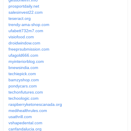
prosportdaily.net
salesinvest22.com
teseract.org
trendy-ama-shop.com
ufabett732m7.com
visiofood.com
droidwindow.com
freeprsubmission.com
ufagold666.com
myinteriorblog.com
bnewsindia.com
techiepick.com
bamzyshop.com
pondycars.com
techonfutures.com
techoologic.com
raspberryketonescanada.org
medihealthrules.com
usathrill.com
vshapedental.com
canfandalucia.org