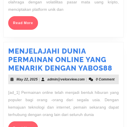
olahraga dengan volatilitas pasar mata uang kripto,
menciptakan platform unik dan
Read
Read More
More
MENJELAJAHI DUNIA
PERMAINAN ONLINE YANG
MEN
MENARIK DENGAN YABOS88
DUN
May
admin@veloxview.com
May 22, 2025
|
admin@veloxview.com
|
0 Comment
PER
22,
2025
ONL
[ad_1] Permainan online telah menjadi bentuk hiburan yang
populer bagi orang -orang dari segala usia. Dengan
YA
kemajuan teknologi dan internet, pemain sekarang dapat
MEN
terhubung dengan orang lain dari seluruh dunia
DE