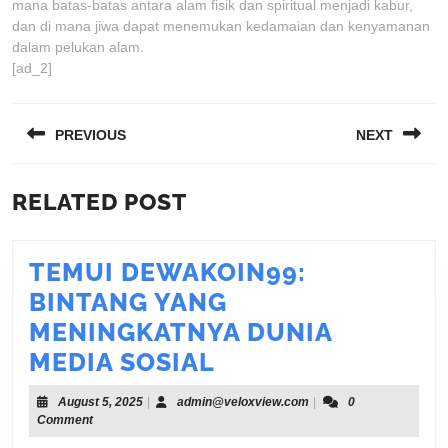
mana batas-batas antara alam fisik dan spiritual menjadi kabur,
dan di mana jiwa dapat menemukan kedamaian dan kenyamanan
dalam pelukan alam.
[ad_2]
POST
PREVIOUS
NEXT
NAVIGATION
Previous
Next
RELATED POST
post:
post:
TEMUI DEWAKOIN99:
BINTANG YANG
MENINGKATNYA DUNIA
TEMUI
MEDIA SOSIAL
DEWAKOIN99:
August
admin@veloxview.com
August 5, 2025
|
admin@veloxview.com
|
0
BINTANG
5,
Comment
2025