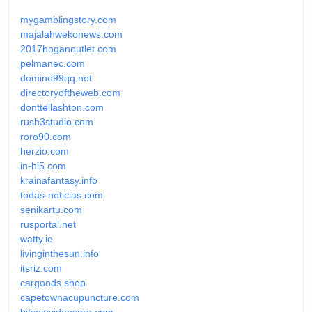
mygamblingstory.com
majalahwekonews.com
2017hoganoutlet.com
pelmanec.com
domino99qq.net
directoryoftheweb.com
donttellashton.com
rush3studio.com
roro90.com
herzio.com
in-hi5.com
krainafantasy.info
todas-noticias.com
senikartu.com
rusportal.net
watty.io
livinginthesun.info
itsriz.com
cargoods.shop
capetownacupuncture.com
bitcoinvideospro.com