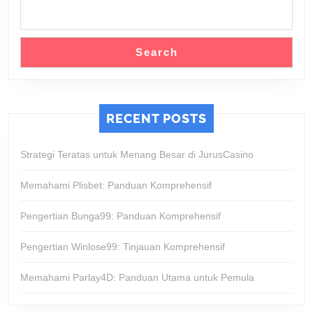
Search
RECENT POSTS
Strategi Teratas untuk Menang Besar di JurusCasino
Memahami Plisbet: Panduan Komprehensif
Pengertian Bunga99: Panduan Komprehensif
Pengertian Winlose99: Tinjauan Komprehensif
Memahami Parlay4D: Panduan Utama untuk Pemula