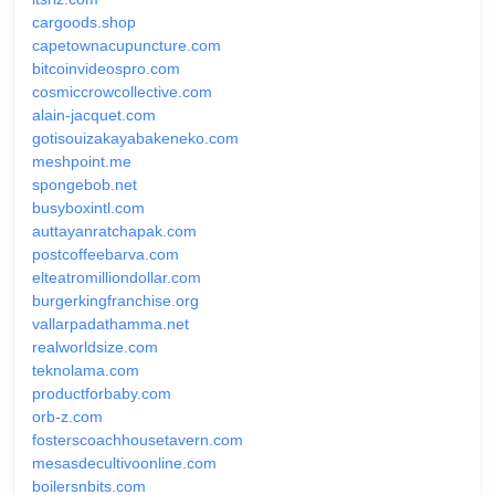
cargoods.shop
capetownacupuncture.com
bitcoinvideospro.com
cosmiccrowcollective.com
alain-jacquet.com
gotisouizakayabakeneko.com
meshpoint.me
spongebob.net
busyboxintl.com
auttayanratchapak.com
postcoffeebarva.com
elteatromilliondollar.com
burgerkingfranchise.org
vallarpadathamma.net
realworldsize.com
teknolama.com
productforbaby.com
orb-z.com
fosterscoachhousetavern.com
mesasdecultivoonline.com
boilersnbits.com