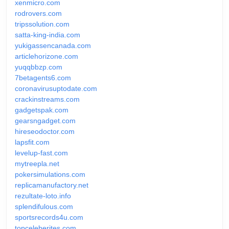
xenmicro.com
rodrovers.com
tripssolution.com
satta-king-india.com
yukigassencanada.com
articlehorizone.com
yuqqbbzp.com
7betagents6.com
coronavirusuptodate.com
crackinstreams.com
gadgetspak.com
gearsngadget.com
hireseodoctor.com
lapsfit.com
levelup-fast.com
mytreepla.net
pokersimulations.com
replicamanufactory.net
rezultate-loto.info
splendifulous.com
sportsrecords4u.com
topceleberites.com