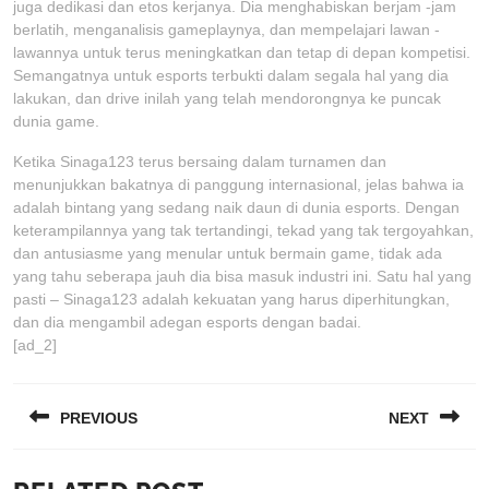
juga dedikasi dan etos kerjanya. Dia menghabiskan berjam -jam
berlatih, menganalisis gameplaynya, dan mempelajari lawan -
lawannya untuk terus meningkatkan dan tetap di depan kompetisi.
Semangatnya untuk esports terbukti dalam segala hal yang dia
lakukan, dan drive inilah yang telah mendorongnya ke puncak
dunia game.
Ketika Sinaga123 terus bersaing dalam turnamen dan
menunjukkan bakatnya di panggung internasional, jelas bahwa ia
adalah bintang yang sedang naik daun di dunia esports. Dengan
keterampilannya yang tak tertandingi, tekad yang tak tergoyahkan,
dan antusiasme yang menular untuk bermain game, tidak ada
yang tahu seberapa jauh dia bisa masuk industri ini. Satu hal yang
pasti – Sinaga123 adalah kekuatan yang harus diperhitungkan,
dan dia mengambil adegan esports dengan badai.
[ad_2]
POST
PREVIOUS
NEXT
NAVIGATION
Previous
Next