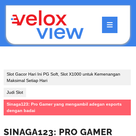
Skip
to
content
Open
Skip
Button
to
content
Slot Gacor Hari Ini PG Soft, Slot X1000 untuk Kemenangan
Maksimal Setiap Hari
Judi Slot
Sinaga123: Pro Gamer yang mengambil adegan esports
dengan badai
SINAGA123: PRO GAMER