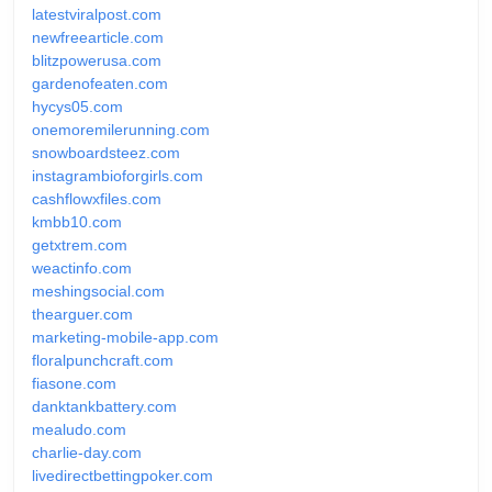
latestviralpost.com
newfreearticle.com
blitzpowerusa.com
gardenofeaten.com
hycys05.com
onemoremilerunning.com
snowboardsteez.com
instagrambioforgirls.com
cashflowxfiles.com
kmbb10.com
getxtrem.com
weactinfo.com
meshingsocial.com
thearguer.com
marketing-mobile-app.com
floralpunchcraft.com
fiasone.com
danktankbattery.com
mealudo.com
charlie-day.com
livedirectbettingpoker.com