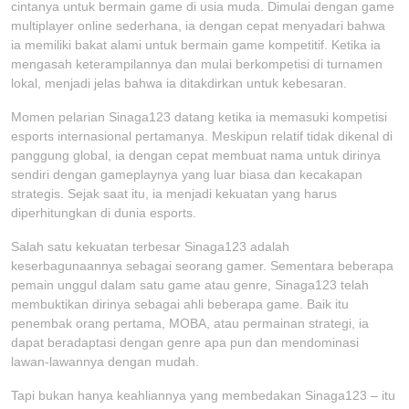
cintanya untuk bermain game di usia muda. Dimulai dengan game
multiplayer online sederhana, ia dengan cepat menyadari bahwa
ia memiliki bakat alami untuk bermain game kompetitif. Ketika ia
mengasah keterampilannya dan mulai berkompetisi di turnamen
lokal, menjadi jelas bahwa ia ditakdirkan untuk kebesaran.
Momen pelarian Sinaga123 datang ketika ia memasuki kompetisi
esports internasional pertamanya. Meskipun relatif tidak dikenal di
panggung global, ia dengan cepat membuat nama untuk dirinya
sendiri dengan gameplaynya yang luar biasa dan kecakapan
strategis. Sejak saat itu, ia menjadi kekuatan yang harus
diperhitungkan di dunia esports.
Salah satu kekuatan terbesar Sinaga123 adalah
keserbagunaannya sebagai seorang gamer. Sementara beberapa
pemain unggul dalam satu game atau genre, Sinaga123 telah
membuktikan dirinya sebagai ahli beberapa game. Baik itu
penembak orang pertama, MOBA, atau permainan strategi, ia
dapat beradaptasi dengan genre apa pun dan mendominasi
lawan-lawannya dengan mudah.
Tapi bukan hanya keahliannya yang membedakan Sinaga123 – itu