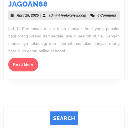
MELEPASKAN
JAGOAN88
KEKUATAN
April
admin@veloxview.com
April 28, 2025
|
admin@veloxview.com
|
0 Comment
GAMING
28,
2025
ONLINE
[ad_1] Permainan online telah menjadi hobi yang populer
bagi orang -orang dari segala usia di seluruh dunia. Dengan
DENGAN
munculnya teknologi dan internet, semakin banyak orang
JAGOAN88
beralih ke game online sebagai
Read
Read More
More
SEARCH