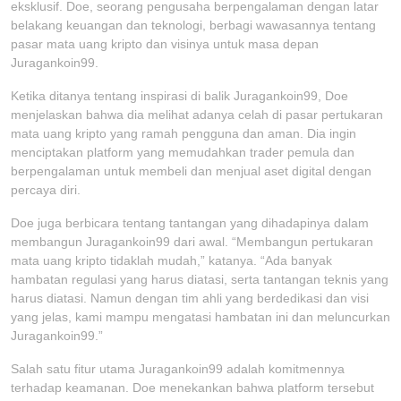
eksklusif. Doe, seorang pengusaha berpengalaman dengan latar
belakang keuangan dan teknologi, berbagi wawasannya tentang
pasar mata uang kripto dan visinya untuk masa depan
Juragankoin99.
Ketika ditanya tentang inspirasi di balik Juragankoin99, Doe
menjelaskan bahwa dia melihat adanya celah di pasar pertukaran
mata uang kripto yang ramah pengguna dan aman. Dia ingin
menciptakan platform yang memudahkan trader pemula dan
berpengalaman untuk membeli dan menjual aset digital dengan
percaya diri.
Doe juga berbicara tentang tantangan yang dihadapinya dalam
membangun Juragankoin99 dari awal. “Membangun pertukaran
mata uang kripto tidaklah mudah,” katanya. “Ada banyak
hambatan regulasi yang harus diatasi, serta tantangan teknis yang
harus diatasi. Namun dengan tim ahli yang berdedikasi dan visi
yang jelas, kami mampu mengatasi hambatan ini dan meluncurkan
Juragankoin99.”
Salah satu fitur utama Juragankoin99 adalah komitmennya
terhadap keamanan. Doe menekankan bahwa platform tersebut