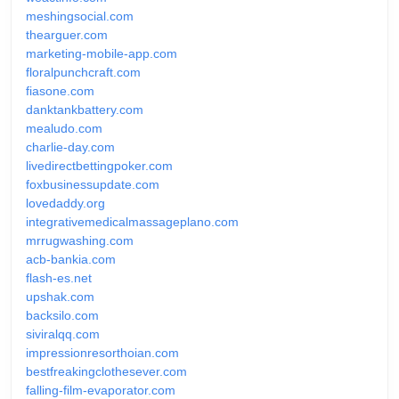
meshingsocial.com
thearguer.com
marketing-mobile-app.com
floralpunchcraft.com
fiasone.com
danktankbattery.com
mealudo.com
charlie-day.com
livedirectbettingpoker.com
foxbusinessupdate.com
lovedaddy.org
integrativemedicalmassageplano.com
mrrugwashing.com
acb-bankia.com
flash-es.net
upshak.com
backsilo.com
siviralqq.com
impressionresorthoian.com
bestfreakingclothesever.com
falling-film-evaporator.com