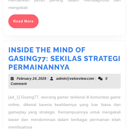
HEMAT138
mengobati
Read
Read More
More
INSIDE THE MIND OF
GASING77: SEKILAS STRATEGI
INSIDE
PERMAINANNYA
THE
February
admin@veloxview.c
February 24, 2026
|
admin@veloxview.com
|
0
MIND
24,
Comment
2026
OF
[ad_1] Gasing77, seorang gamer terkenal di komunitas game
GASING77:
online, dikenal karena keahliannya yang luar biasa dan
SEKILAS
gameplay yang strategis. Kemampuannya untuk mengakali
STRATEGI
lawan dan mendominasi dalam berbagai permainan telah
PERMAINANNY
membuatnya