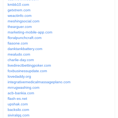
kmbb10.com
getxtrem.com
weactinfo.com
meshingsocial.com
thearguer.com
marketing-mobile-app.com
floralpunchcraft.com
fiasone.com
danktankbattery.com
mealudo.com
charlie-day.com
livedirectbettingpoker.com
foxbusinessupdate.com
lovedaddy.org
integrativemedicalmassageplano.com
mrrugwashing.com
acb-bankia.com
flash-es.net
upshak.com
backsilo.com
siviralqq.com