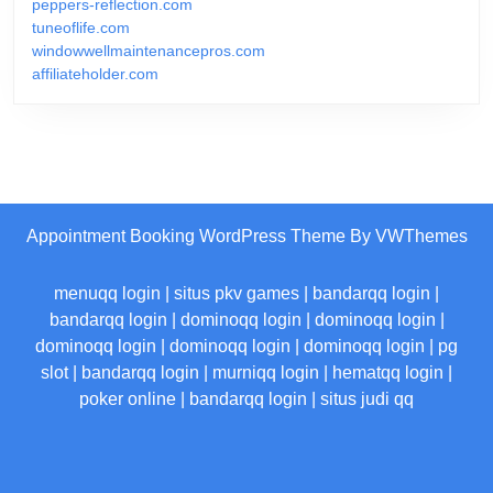
peppers-reflection.com
tuneoflife.com
windowwellmaintenancepros.com
affiliateholder.com
Appointment Booking WordPress Theme
By VWThemes
menuqq login
|
situs pkv games
|
bandarqq login
|
bandarqq login
|
dominoqq login
|
dominoqq login
|
dominoqq login
|
dominoqq login
|
dominoqq login
|
pg
slot
|
bandarqq login
|
murniqq login
|
hematqq login
|
poker online
|
bandarqq login
|
situs judi qq