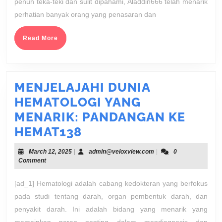
penuh teka-teki dan sulit dipahami, Aladdin666 telah menarik
BALIK
perhatian banyak orang yang penasaran dan
TOPEN
Read
Read More
More
MENJELAJAHI DUNIA
HEMATOLOGI YANG
MENARIK: PANDANGAN KE
MENJELAJAHI
HEMAT138
DUNIA
March
admin@veloxview.com
March 12, 2025
|
admin@veloxview.com
|
0
HEMATOLOGI
12,
Comment
2025
YANG
[ad_1] Hematologi adalah cabang kedokteran yang berfokus
MENARIK:
pada studi tentang darah, organ pembentuk darah, dan
PANDANGAN
penyakit darah. Ini adalah bidang yang menarik yang
KE
memainkan peran penting dalam mendiagnosis dan