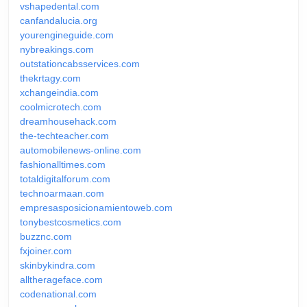
vshapedental.com
canfandalucia.org
yourengineguide.com
nybreakings.com
outstationcabsservices.com
thekrtagy.com
xchangeindia.com
coolmicrotech.com
dreamhousehack.com
the-techteacher.com
automobilenews-online.com
fashionalltimes.com
totaldigitalforum.com
technoarmaan.com
empresasposicionamientoweb.com
tonybestcosmetics.com
buzznc.com
fxjoiner.com
skinbykindra.com
alltherageface.com
codenational.com