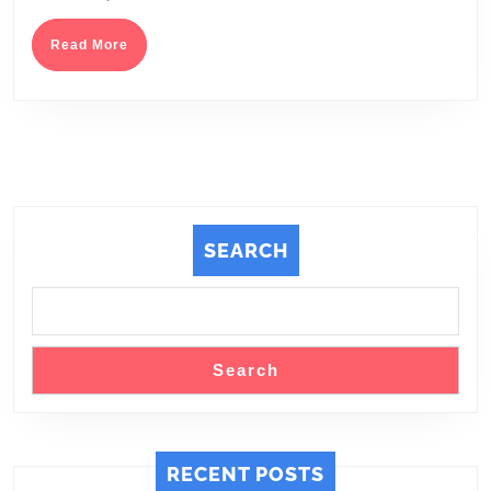
Read
Read More
More
SEARCH
Search
RECENT POSTS