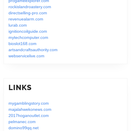
progameexplorer.com
rockislandroastery.com
directselling-pro.com
revenuealarm.com
lurab.com
ignitioncoilguide.com
mytechcomputer.com
bioslot168.com
artsandcraftsauthority.com
webservicelive.com
LINKS
mygamblingstory.com
majalahwekonews.com
2017hoganoutlet.com
pelmanec.com
domino99qq.net