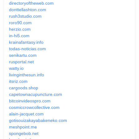
directoryoftheweb.com
donttellashton.com
rush3studio.com
roro90.com
herzio.com
in-hi5.com
krainafantasy.info
todas-noticias.com
senikartu.com
rusportal.net
watty.io
livinginthesun.info
itsriz.com
cargoods.shop
capetownacupuncture.com
bitcoinvideospro.com
cosmiccrowcollective.com
alain-jacquet.com
gotisouizakayabakeneko.com
meshpoint.me
spongebob.net