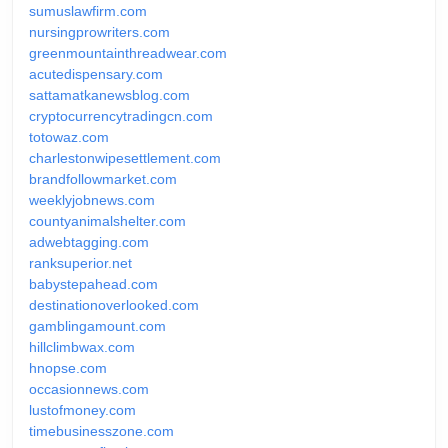
sumuslawfirm.com
nursingprowriters.com
greenmountainthreadwear.com
acutedispensary.com
sattamatkanewsblog.com
cryptocurrencytradingcn.com
totowaz.com
charlestonwipesettlement.com
brandfollowmarket.com
weeklyjobnews.com
countyanimalshelter.com
adwebtagging.com
ranksuperior.net
babystepahead.com
destinationoverlooked.com
gamblingamount.com
hillclimbwax.com
hnopse.com
occasionnews.com
lustofmoney.com
timebusinesszone.com