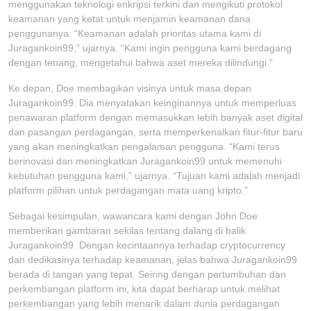
menggunakan teknologi enkripsi terkini dan mengikuti protokol
keamanan yang ketat untuk menjamin keamanan dana
penggunanya. “Keamanan adalah prioritas utama kami di
Juragankoin99,” ujarnya. “Kami ingin pengguna kami berdagang
dengan tenang, mengetahui bahwa aset mereka dilindungi.”
Ke depan, Doe membagikan visinya untuk masa depan
Juragankoin99. Dia menyatakan keinginannya untuk memperluas
penawaran platform dengan memasukkan lebih banyak aset digital
dan pasangan perdagangan, serta memperkenalkan fitur-fitur baru
yang akan meningkatkan pengalaman pengguna. “Kami terus
berinovasi dan meningkatkan Juragankoin99 untuk memenuhi
kebutuhan pengguna kami,” ujarnya. “Tujuan kami adalah menjadi
platform pilihan untuk perdagangan mata uang kripto.”
Sebagai kesimpulan, wawancara kami dengan John Doe
memberikan gambaran sekilas tentang dalang di balik
Juragankoin99. Dengan kecintaannya terhadap cryptocurrency
dan dedikasinya terhadap keamanan, jelas bahwa Juragankoin99
berada di tangan yang tepat. Seiring dengan pertumbuhan dan
perkembangan platform ini, kita dapat berharap untuk melihat
perkembangan yang lebih menarik dalam dunia perdagangan