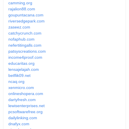
camming.org
rajalion88.com
goupuntacana.com
riversedgepark.com
zaseez.com
catchycrunch.com
nofaphub.com
nefertitingalls.com
patsyscreations.com
income4proof.com
educaritas.org
lensajelajah.com
betflik09.net
ncaq.org
xenmicro.com
onlineshopera.com
dartyfresh.com
lewisenterprises.net
pcsoftwarefree.org
dailylinking.com
dnafyx.com