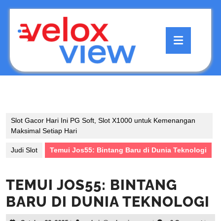
Skip
to
content
Open
Skip
Button
to
content
Slot Gacor Hari Ini PG Soft, Slot X1000 untuk Kemenangan
Maksimal Setiap Hari
Judi Slot
Temui Jos55: Bintang Baru di Dunia Teknologi
TEMUI JOS55: BINTANG
BARU DI DUNIA TEKNOLOGI