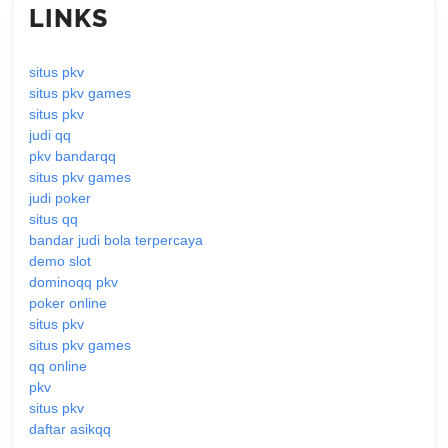
LINKS
situs pkv
situs pkv games
situs pkv
judi qq
pkv bandarqq
situs pkv games
judi poker
situs qq
bandar judi bola terpercaya
demo slot
dominoqq pkv
poker online
situs pkv
situs pkv games
qq online
pkv
situs pkv
daftar asikqq