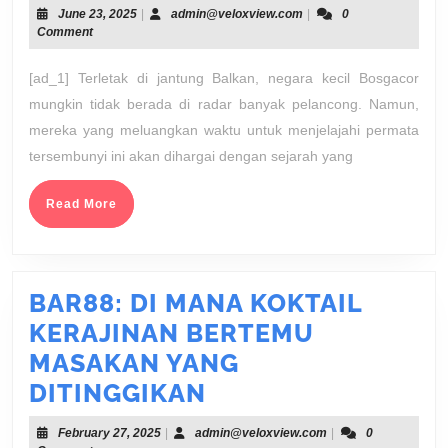
SEJARAH
June
admin@veloxview.com
June 23, 2025
|
admin@veloxview.com
|
0
DAN
23,
Comment
2025
BUDAYA
[ad_1] Terletak di jantung Balkan, negara kecil Bosgacor
BOSGACOR
mungkin tidak berada di radar banyak pelancong. Namun,
YANG
mereka yang meluangkan waktu untuk menjelajahi permata
KAYA
tersembunyi ini akan dihargai dengan sejarah yang
Read
Read More
More
BAR88: DI MANA KOKTAIL
KERAJINAN BERTEMU
MASAKAN YANG
BAR88:
DITINGGIKAN
DI
February
admin@veloxview.c
February 27, 2025
|
admin@veloxview.com
|
0