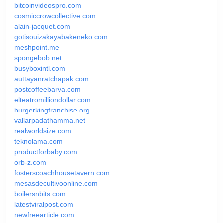
bitcoinvideospro.com
cosmiccrowcollective.com
alain-jacquet.com
gotisouizakayabakeneko.com
meshpoint.me
spongebob.net
busyboxintl.com
auttayanratchapak.com
postcoffeebarva.com
elteatromilliondollar.com
burgerkingfranchise.org
vallarpadathamma.net
realworldsize.com
teknolama.com
productforbaby.com
orb-z.com
fosterscoachhousetavern.com
mesasdecultivoonline.com
boilersnbits.com
latestviralpost.com
newfreearticle.com