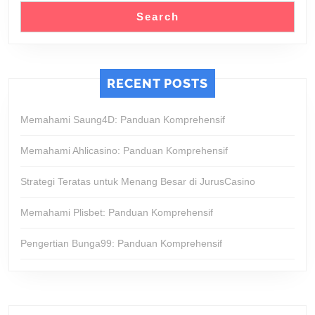
Search
RECENT POSTS
Memahami Saung4D: Panduan Komprehensif
Memahami Ahlicasino: Panduan Komprehensif
Strategi Teratas untuk Menang Besar di JurusCasino
Memahami Plisbet: Panduan Komprehensif
Pengertian Bunga99: Panduan Komprehensif