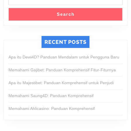
Search
RECENT POSTS
Apa itu Dewi4D? Panduan Mendalam untuk Pengguna Baru
Memahami Gajibet: Panduan Komprehensif Fitur-Fiturnya
Apa itu Majestibet: Panduan Komprehensif untuk Penjudi
Memahami Saung4D: Panduan Komprehensif
Memahami Ahlicasino: Panduan Komprehensif