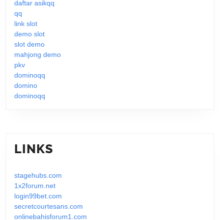
daftar asikqq
qq
link slot
demo slot
slot demo
mahjong demo
pkv
dominoqq
domino
dominoqq
LINKS
stagehubs.com
1x2forum.net
login99bet.com
secretcourtesans.com
onlinebahisforum1.com