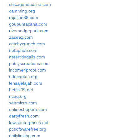
chicagoheadline.com
camming.org
rajalion88.com
goupuntacana.com
riversedgepark.com
zaseez.com
catchycrunch.com
nofaphub.com
nefertitingalls.com
patsyscreations.com
income4proof.com
educaritas.org
lensajelajah.com
betflik09.net
ncaq.org
xenmicro.com
onlineshopera.com
dartyfresh.com
lewisenterprises.net
pcsoftwarefree.org
dailylinking.com