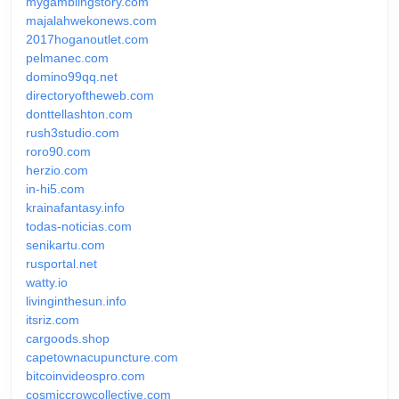
mygamblingstory.com
majalahwekonews.com
2017hoganoutlet.com
pelmanec.com
domino99qq.net
directoryoftheweb.com
donttellashton.com
rush3studio.com
roro90.com
herzio.com
in-hi5.com
krainafantasy.info
todas-noticias.com
senikartu.com
rusportal.net
watty.io
livinginthesun.info
itsriz.com
cargoods.shop
capetownacupuncture.com
bitcoinvideospro.com
cosmiccrowcollective.com