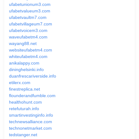
ufabetunionum3.com
ufabetvalueum3.com
ufabetvaultm7.com
ufabetvillageum7.com
ufabetvoicem3.com
waveufabetm4.com
wayang88.net
websiteufabetm4.com
whiteufabetm4.com
anikalappy.com
dininghelsinki.info
duanfrescariverside.info
etilerx.com
finestreplica.net
flounderandfumble.com
healthohunt.com
retefuturah.info
smartinvestinginfo.info
technewsalliance.com
technonetmarket.com
tedstanger.net