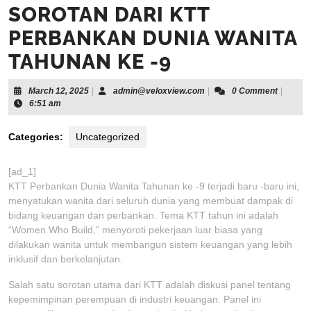
SOROTAN DARI KTT
PERBANKAN DUNIA WANITA
TAHUNAN KE -9
March
admin@veloxview.com
March 12, 2025
|
admin@veloxview.com
|
0 Comment
|
12,
6:51 am
2025
Categories:
Uncategorized
[ad_1]
KTT Perbankan Dunia Wanita Tahunan ke -9 terjadi baru -baru ini,
menyatukan wanita dari seluruh dunia yang membuat dampak di
bidang keuangan dan perbankan. Tema KTT tahun ini adalah
“Women Who Build,” menyoroti pekerjaan luar biasa yang
dilakukan wanita untuk membangun sistem keuangan yang lebih
inklusif dan berkelanjutan.
Salah satu sorotan utama dari KTT adalah diskusi panel tentang
kepemimpinan perempuan di industri keuangan. Panel ini