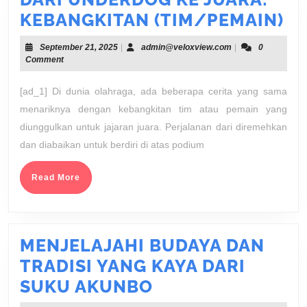
DA
KEBANGKITAN (TIM/PEMAIN)
U
September
admin@veloxview
September 21, 2025
|
admin@veloxview.com
|
0
KE
21,
Comment
2025
JU
[ad_1] Di dunia olahraga, ada beberapa cerita yang sama
KE
menariknya dengan kebangkitan tim atau pemain yang
(T
diunggulkan untuk jajaran juara. Perjalanan dari diremehkan
dan diabaikan untuk berdiri di atas podium
Read
Read More
More
MENJELAJAHI BUDAYA DAN
TRADISI YANG KAYA DARI
MENJELAJAHI
SUKU AKUNBO
BUDAYA