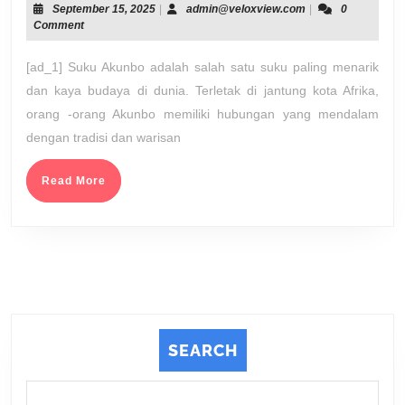
September
admin@veloxview
September 15, 2025
|
admin@veloxview.com
|
0
DAN
15,
Comment
2025
TRADISI
[ad_1] Suku Akunbo adalah salah satu suku paling menarik
YANG
dan kaya budaya di dunia. Terletak di jantung kota Afrika,
KAYA
orang -orang Akunbo memiliki hubungan yang mendalam
DARI
dengan tradisi dan warisan
SUKU
Read
Read More
AKUNBO
More
SEARCH