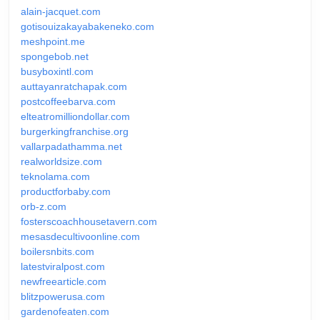
alain-jacquet.com
gotisouizakayabakeneko.com
meshpoint.me
spongebob.net
busyboxintl.com
auttayanratchapak.com
postcoffeebarva.com
elteatromilliondollar.com
burgerkingfranchise.org
vallarpadathamma.net
realworldsize.com
teknolama.com
productforbaby.com
orb-z.com
fosterscoachhousetavern.com
mesasdecultivoonline.com
boilersnbits.com
latestviralpost.com
newfreearticle.com
blitzpowerusa.com
gardenofeaten.com