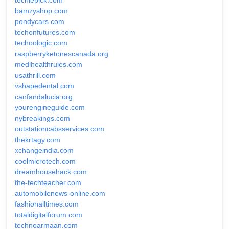
bamzyshop.com
pondycars.com
techonfutures.com
techoologic.com
raspberryketonescanada.org
medihealthrules.com
usathrill.com
vshapedental.com
canfandalucia.org
yourengineguide.com
nybreakings.com
outstationcabsservices.com
thekrtagy.com
xchangeindia.com
coolmicrotech.com
dreamhousehack.com
the-techteacher.com
automobilenews-online.com
fashionalltimes.com
totaldigitalforum.com
technoarmaan.com