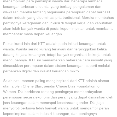
menampilkan para pemimpin wanita dari beberapa lembaga
keuangan terbesar di dunia, yang berbagi pengalaman dan
wawasan mereka tentang bagaimana perempuan dapat berhasil
dalam industri yang didominasi pria tradisional. Mereka membahas
pentingnya keragaman dan inklusi di tempat kerja, dan kebutuhan
akan lebih banyak wanita di posisi kepemimpinan untuk membantu
membentuk masa depan keuangan.
Fokus kunci lain dari KTT adalah pada inklusi keuangan untuk
wanita. Wanita sering kurang terlayani dan terpinggirkan ketika
datang ke jasa keuangan, tetapi banyak organisasi bekerja untuk
mengubahnya. KTT ini memamerkan beberapa cara inovatif yang
dimasukkan perempuan dalam sistem keuangan, seperti melalui
perbankan digital dan inisiatif keuangan mikro.
Salah satu momen paling menginspirasi dari KTT adalah alamat
utama oleh Cherie Blair, pendiri Cherie Blair Foundation for
Women. Dia berbicara tentang pentingnya memberdayakan
perempuan secara ekonomi dan peran yang dapat dimainkan oleh
jasa keuangan dalam mencapai kesetaraan gender. Dia juga
menyoroti perlunya lebih banyak wanita untuk mengambil peran
kepemimpinan dalam industri keuangan, dan pentingnya