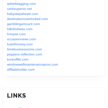
adwebtagging.com
ranksuperior.net
babystepahead.com
destinationoverlooked.com
gamblingamount.com
hillclimbwax.com
hnopse.com
occasionnews.com
lustofmoney.com
timebusinesszone.com
peppers-reflection.com
tuneoflife.com
windowwellmaintenancepros.com
affiliateholder.com
LINKS