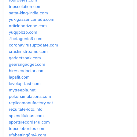
tripssolution.com
satta-king-india.com
yukigassencanada.com
articlehorizone.com
yuqqbbzp.com
7betagents6.com
coronavirusuptodate.com
crackinstreams.com
gadgetspak.com
gearsngadget.com
hireseodoctor.com
lapsfit.com
levelup-fast.com
mytreepla.net
pokersimulations.com
replicamanufactory.net
rezultate-loto.info
splendifulous.com
sportsrecords4u.com
topceleberites.com
ufabetting8m4.com