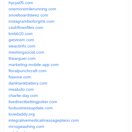
hycys05.com
onemoremilerunning.com
snowboardsteez.com
instagrambioforgirls.com
cashflowxfiles.com
kmbb10.com
getxtrem.com
weactinfo.com
meshingsocial.com
thearguer.com
marketing-mobile-app.com
floralpunchcraft.com
fiasone.com
danktankbattery.com
mealudo.com
charlie-day.com
livedirectbettingpoker.com
foxbusinessupdate.com
lovedaddy.org
integrativemedicalmassageplano.com
mrrugwashing.com