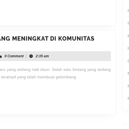
ONLINE
CASINO
EXPERIENCE
ANG MENINGKAT DI KOMUNITAS
:
n@veloxview.com
0 Comment
|
2:35 am
 baru yang sedang naik daun. Salah satu bintang yang sedang
AT
n terampil yang telah membuat gelombang
AS
AN