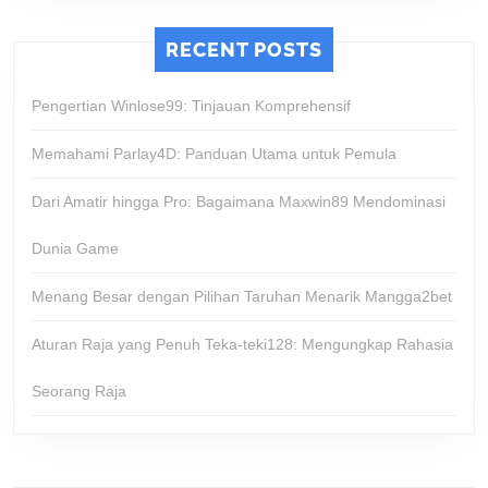
RECENT POSTS
Pengertian Winlose99: Tinjauan Komprehensif
Memahami Parlay4D: Panduan Utama untuk Pemula
Dari Amatir hingga Pro: Bagaimana Maxwin89 Mendominasi
Dunia Game
Menang Besar dengan Pilihan Taruhan Menarik Mangga2bet
Aturan Raja yang Penuh Teka-teki128: Mengungkap Rahasia
Seorang Raja