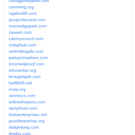
chicagoheadline.com
camming.org
rajalion88.com
goupuntacana.com
riversedgepark.com
zaseez.com
catchycrunch.com
nofaphub.com
nefertitingalls.com
patsyscreations.com
income4proof.com
educaritas.org
lensajelajah.com
betflik09.net
ncaq.org
xenmicro.com
onlineshopera.com
dartyfresh.com
lewisenterprises.net
pcsoftwarefree.org
dailylinking.com
dnafyx.com