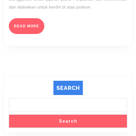
dan diabaikan untuk berdiri di atas podium
READ
READ MORE
MORE
SEARCH
Search