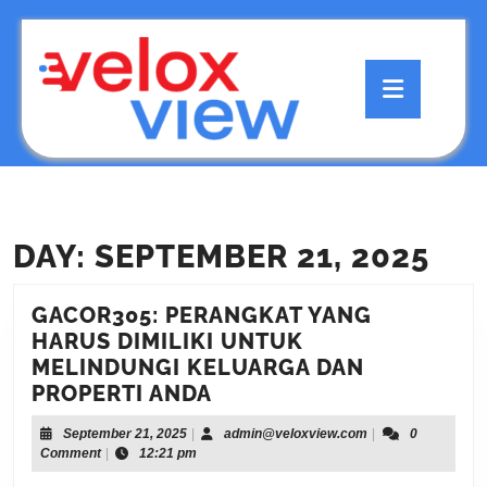
Skip
to
content
Open
Skip
Button
to
content
DAY:
SEPTEMBER 21, 2025
GACOR305: PERANGKAT YANG
HARUS DIMILIKI UNTUK
MELINDUNGI KELUARGA DAN
GACOR305:
PROPERTI ANDA
PERANGKAT
September
admin@veloxview
September 21, 2025
|
admin@veloxview.com
|
0
YANG
21,
Comment
|
12:21 pm
HARUS
2025