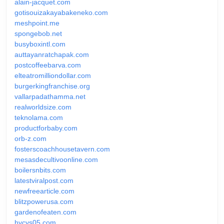
alain-jacquet.com
gotisouizakayabakeneko.com
meshpoint.me
spongebob.net
busyboxintl.com
auttayanratchapak.com
postcoffeebarva.com
elteatromilliondollar.com
burgerkingfranchise.org
vallarpadathamma.net
realworldsize.com
teknolama.com
productforbaby.com
orb-z.com
fosterscoachhousetavern.com
mesasdecultivoonline.com
boilersnbits.com
latestviralpost.com
newfreearticle.com
blitzpowerusa.com
gardenofeaten.com
hycys05.com