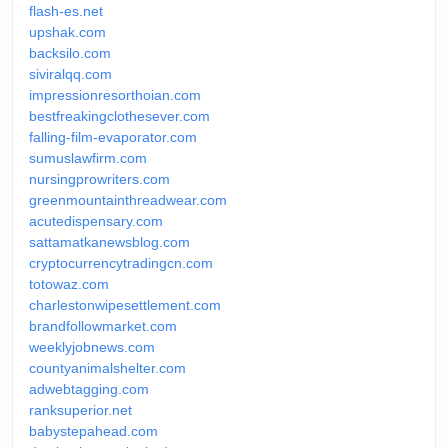
flash-es.net
upshak.com
backsilo.com
siviralqq.com
impressionresorthoian.com
bestfreakingclothesever.com
falling-film-evaporator.com
sumuslawfirm.com
nursingprowriters.com
greenmountainthreadwear.com
acutedispensary.com
sattamatkanewsblog.com
cryptocurrencytradingcn.com
totowaz.com
charlestonwipesettlement.com
brandfollowmarket.com
weeklyjobnews.com
countyanimalshelter.com
adwebtagging.com
ranksuperior.net
babystepahead.com