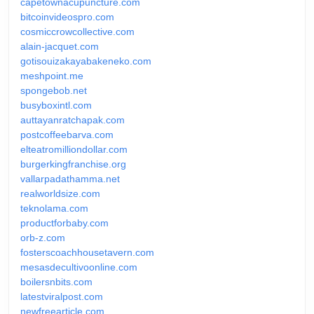
capetownacupuncture.com
bitcoinvideospro.com
cosmiccrowcollective.com
alain-jacquet.com
gotisouizakayabakeneko.com
meshpoint.me
spongebob.net
busyboxintl.com
auttayanratchapak.com
postcoffeebarva.com
elteatromilliondollar.com
burgerkingfranchise.org
vallarpadathamma.net
realworldsize.com
teknolama.com
productforbaby.com
orb-z.com
fosterscoachhousetavern.com
mesasdecultivoonline.com
boilersnbits.com
latestviralpost.com
newfreearticle.com