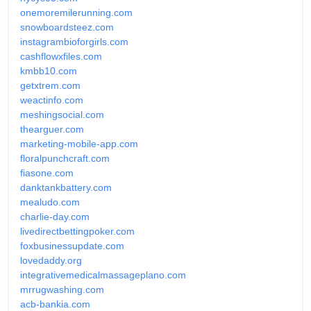
onemoremilerunning.com
snowboardsteez.com
instagrambioforgirls.com
cashflowxfiles.com
kmbb10.com
getxtrem.com
weactinfo.com
meshingsocial.com
thearguer.com
marketing-mobile-app.com
floralpunchcraft.com
fiasone.com
danktankbattery.com
mealudo.com
charlie-day.com
livedirectbettingpoker.com
foxbusinessupdate.com
lovedaddy.org
integrativemedicalmassageplano.com
mrrugwashing.com
acb-bankia.com