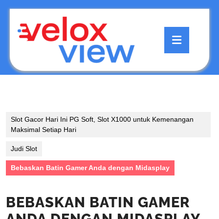
Skip
to
content
Open
Skip
Button
to
content
Slot Gacor Hari Ini PG Soft, Slot X1000 untuk Kemenangan
Maksimal Setiap Hari
Judi Slot
Bebaskan Batin Gamer Anda dengan Midasplay
BEBASKAN BATIN GAMER