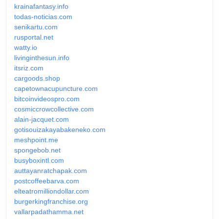
krainafantasy.info
todas-noticias.com
senikartu.com
rusportal.net
watty.io
livinginthesun.info
itsriz.com
cargoods.shop
capetownacupuncture.com
bitcoinvideospro.com
cosmiccrowcollective.com
alain-jacquet.com
gotisouizakayabakeneko.com
meshpoint.me
spongebob.net
busyboxintl.com
auttayanratchapak.com
postcoffeebarva.com
elteatromilliondollar.com
burgerkingfranchise.org
vallarpadathamma.net