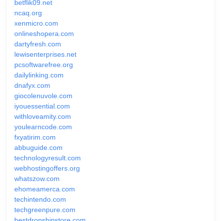
betflik09.net
ncaq.org
xenmicro.com
onlineshopera.com
dartyfresh.com
lewisenterprises.net
pcsoftwarefree.org
dailylinking.com
dnafyx.com
giocolenuvole.com
iyouessential.com
withloveamity.com
youlearncode.com
fxyatirim.com
abbuguide.com
technologyresult.com
webhostingoffers.org
whatszow.com
ehomeamerca.com
techintendo.com
techgreenpure.com
bestdropshipstore.com