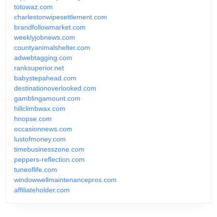
totowaz.com
charlestonwipesettlement.com
brandfollowmarket.com
weeklyjobnews.com
countyanimalshelter.com
adwebtagging.com
ranksuperior.net
babystepahead.com
destinationoverlooked.com
gamblingamount.com
hillclimbwax.com
hnopse.com
occasionnews.com
lustofmoney.com
timebusinesszone.com
peppers-reflection.com
tuneoflife.com
windowwellmaintenancepros.com
affiliateholder.com