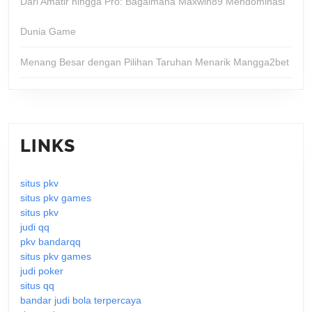
Dari Amatir hingga Pro: Bagaimana Maxwin89 Mendominasi
Dunia Game
Menang Besar dengan Pilihan Taruhan Menarik Mangga2bet
LINKS
situs pkv
situs pkv games
situs pkv
judi qq
pkv bandarqq
situs pkv games
judi poker
situs qq
bandar judi bola terpercaya