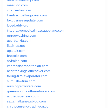
mealudo.com
charlie-day.com
livedirectbettingpoker.com
foxbusinessupdate.com
lovedaddy.org
integrativemedicalmassageplano.com
mrrugwashing.com
acb-bankia.com
flash-es.net
upshak.com
backsilo.com
siviralqq.com
impressionresorthoian.com
bestfreakingclothesever.com
falling-film-evaporator.com
sumuslawfirm.com
nursingprowriters.com
greenmountainthreadwear.com
acutedispensary.com
sattamatkanewsblog.com
cryptocurrencytradingcn.com