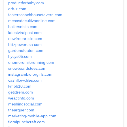
productforbaby.com
orb-z.com
fosterscoachhousetavern.com
mesasdecultivoonline.com
boilersnbits.com
latestviralpost.com
newfreearticle.com
blitzpowerusa.com
gardenofeaten.com
hycys05.com
onemoremilerunning.com
snowboardsteez.com
instagrambioforgirls.com
cashflowxfiles.com
kmbb10.com
getxtrem.com
weactinfo.com
meshingsocial.com
thearguer.com
marketing-mobile-app.com
floralpunchcraft.com