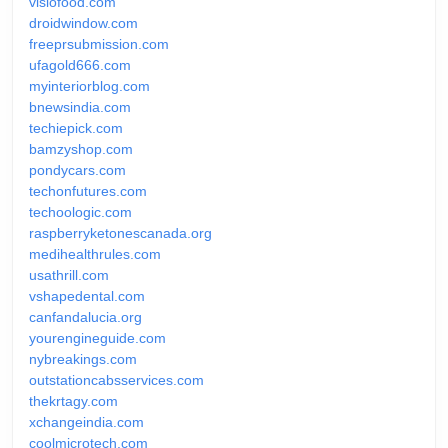
visiofood.com
droidwindow.com
freeprsubmission.com
ufagold666.com
myinteriorblog.com
bnewsindia.com
techiepick.com
bamzyshop.com
pondycars.com
techonfutures.com
techoologic.com
raspberryketonescanada.org
medihealthrules.com
usathrill.com
vshapedental.com
canfandalucia.org
yourengineguide.com
nybreakings.com
outstationcabsservices.com
thekrtagy.com
xchangeindia.com
coolmicrotech.com