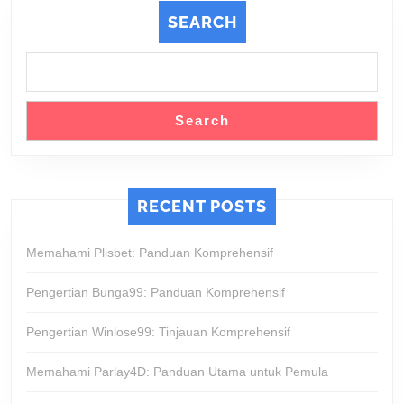
SEARCH
Search
RECENT POSTS
Memahami Plisbet: Panduan Komprehensif
Pengertian Bunga99: Panduan Komprehensif
Pengertian Winlose99: Tinjauan Komprehensif
Memahami Parlay4D: Panduan Utama untuk Pemula