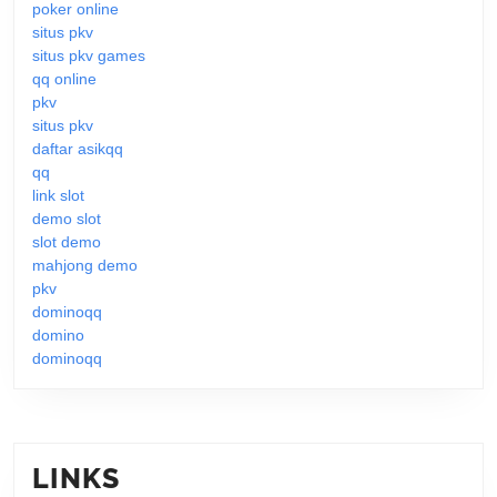
poker online
situs pkv
situs pkv games
qq online
pkv
situs pkv
daftar asikqq
qq
link slot
demo slot
slot demo
mahjong demo
pkv
dominoqq
domino
dominoqq
LINKS