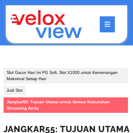
Skip
to
content
Open
Skip
Button
to
content
Slot Gacor Hari Ini PG Soft, Slot X1000 untuk Kemenangan
Maksimal Setiap Hari
Judi Slot
Jangkar55: Tujuan Utama untuk Semua Kebutuhan
Streaming Anda
JANGKAR55: TUJUAN UTAMA