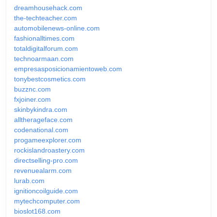
dreamhousehack.com
the-techteacher.com
automobilenews-online.com
fashionalltimes.com
totaldigitalforum.com
technoarmaan.com
empresasposicionamientoweb.com
tonybestcosmetics.com
buzznc.com
fxjoiner.com
skinbykindra.com
alltherageface.com
codenational.com
progameexplorer.com
rockislandroastery.com
directselling-pro.com
revenuealarm.com
lurab.com
ignitioncoilguide.com
mytechcomputer.com
bioslot168.com