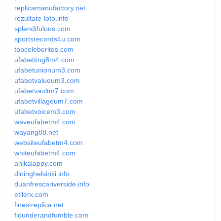
replicamanufactory.net
rezultate-loto.info
splendifulous.com
sportsrecords4u.com
topceleberites.com
ufabetting8m4.com
ufabetunionum3.com
ufabetvalueum3.com
ufabetvaultm7.com
ufabetvillageum7.com
ufabetvoicem3.com
waveufabetm4.com
wayang88.net
websiteufabetm4.com
whiteufabetm4.com
anikalappy.com
dininghelsinki.info
duanfrescariverside.info
etilerx.com
finestreplica.net
flounderandfumble.com