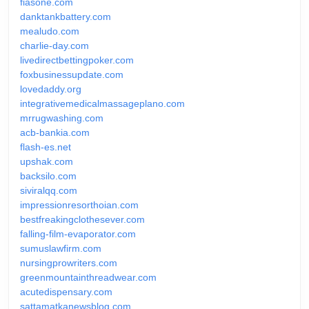
fiasone.com
danktankbattery.com
mealudo.com
charlie-day.com
livedirectbettingpoker.com
foxbusinessupdate.com
lovedaddy.org
integrativemedicalmassageplano.com
mrrugwashing.com
acb-bankia.com
flash-es.net
upshak.com
backsilo.com
siviralqq.com
impressionresorthoian.com
bestfreakingclothesever.com
falling-film-evaporator.com
sumuslawfirm.com
nursingprowriters.com
greenmountainthreadwear.com
acutedispensary.com
sattamatkanewsblog.com