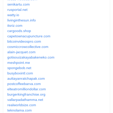
senikartu.com
rusportal.net
watty.io
livinginthesun.info
itsriz.com
cargoods.shop
capetownacupuncture.com
bitcoinvideospro.com
cosmiccrowcollective.com
alain-jacquet.com
gotisouizakayabakeneko.com
meshpoint.me
spongebob.net
busyboxintl.com
auttayanratchapak.com
postcoffeebarva.com
elteatromilliondollar.com
burgerkingfranchise.org
vallarpadathamma.net
realworldsize.com
teknolama.com