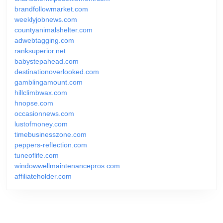
brandfollowmarket.com
weeklyjobnews.com
countyanimalshelter.com
adwebtagging.com
ranksuperior.net
babystepahead.com
destinationoverlooked.com
gamblingamount.com
hillclimbwax.com
hnopse.com
occasionnews.com
lustofmoney.com
timebusinesszone.com
peppers-reflection.com
tuneoflife.com
windowwellmaintenancepros.com
affiliateholder.com