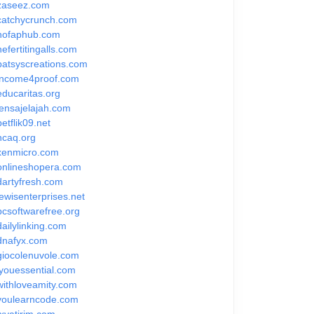
zaseez.com
catchycrunch.com
G77:
nofaphub.com
nefertitingalls.com
om
G
patsyscreations.com
income4proof.com
educaritas.org
lensajelajah.com
KATNYA
betflik09.net
ncaq.org
xenmicro.com
onlineshopera.com
dartyfresh.com
lewisenterprises.net
pcsoftwarefree.org
dailylinking.com
dnafyx.com
giocolenuvole.com
iyouessential.com
withloveamity.com
youlearncode.com