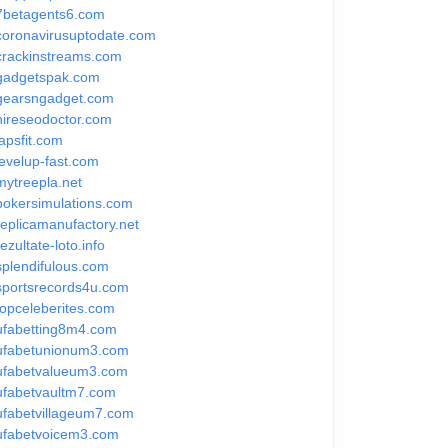
7betagents6.com
coronavirusuptodate.com
crackinstreams.com
gadgetspak.com
gearsngadget.com
hireseodoctor.com
lapsfit.com
levelup-fast.com
mytreepla.net
pokersimulations.com
replicamanufactory.net
rezultate-loto.info
splendifulous.com
sportsrecords4u.com
topceleberites.com
ufabetting8m4.com
ufabetunionum3.com
ufabetvalueum3.com
ufabetvaultm7.com
ufabetvillageum7.com
ufabetvoicem3.com