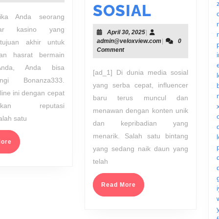
PENGGEMAR
TEMUI
SOSIAL
Jika Anda seorang
KASINO
MUSTAN
mar kasino yang
April
April 30, 2025
|
30,
admin@veloxview.c
admin@veloxview.com
|
0
OR:
tujuan akhir untuk
BINTAN
2025
Comment
an hasrat bermain
A
YANG
nda, Anda bisa
[ad_1] Di dunia media sosial
MENING
ungi Bonanza333.
yang serba cepat, influencer
line ini dengan cepat
LANGKAN
baru terus muncul dan
MEDIA
atkan reputasi
menawan dengan konten unik
SOSIAL
alah satu
dan kepribadian yang
menarik. Salah satu bintang
Read
More
yang sedang naik daun yang
More
telah
Read
Read More
KATKAN
More
TAS