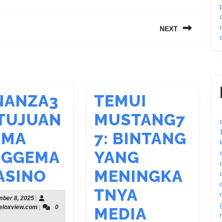
NEXT
Next
post:
NANZA3
TEMUI
 TUJUAN
MUSTANG7
AMA
7: BINTANG
NGGEMA
YANG
BONANZA333:
ASINO
MENINGKA
TUJUAN
TNYA
November
ber 8, 2025
|
8,
admin@veloxview.com
loxview.com
|
0
UTAMA
MEDIA
2025
t