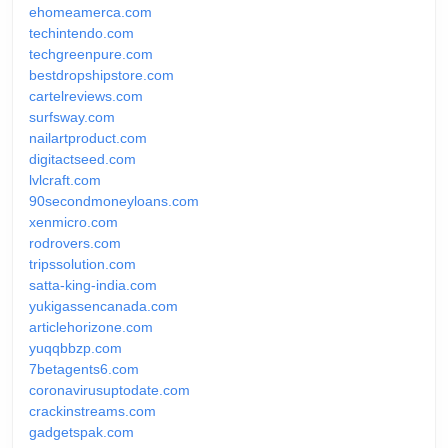
ehomeamerca.com
techintendo.com
techgreenpure.com
bestdropshipstore.com
cartelreviews.com
surfsway.com
nailartproduct.com
digitactseed.com
lvlcraft.com
90secondmoneyloans.com
xenmicro.com
rodrovers.com
tripssolution.com
satta-king-india.com
yukigassencanada.com
articlehorizone.com
yuqqbbzp.com
7betagents6.com
coronavirusuptodate.com
crackinstreams.com
gadgetspak.com