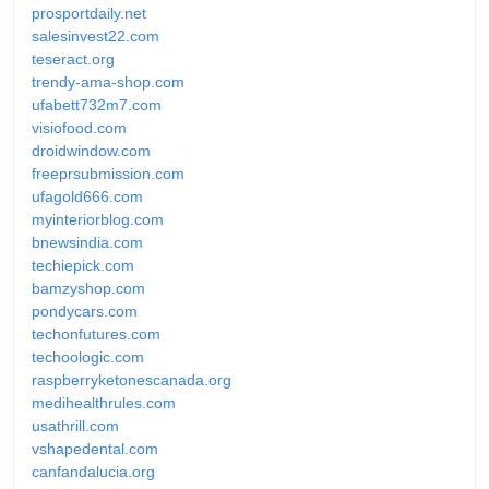
prosportdaily.net
salesinvest22.com
teseract.org
trendy-ama-shop.com
ufabett732m7.com
visiofood.com
droidwindow.com
freeprsubmission.com
ufagold666.com
myinteriorblog.com
bnewsindia.com
techiepick.com
bamzyshop.com
pondycars.com
techonfutures.com
techoologic.com
raspberryketonescanada.org
medihealthrules.com
usathrill.com
vshapedental.com
canfandalucia.org