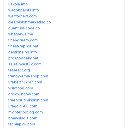
uskola.info
wagonpaints.info
waitfornext.com
clearvisionmarketing.co
quantum-code.co
whatnews.me
final-dream.com
finest-replica.net
gestioneinh.info
prosportdaily.net
salesinvest22.com
teseract.org
trendy-ama-shop.com
ufabett732m7.com
visiofood.com
droidwindow.com
freeprsubmission.com
ufagold666.com
myinteriorblog.com
bnewsindia.com
techiepick.com