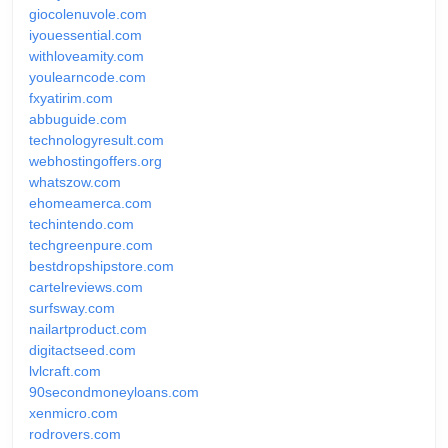
giocolenuvole.com
iyouessential.com
withloveamity.com
youlearncode.com
fxyatirim.com
abbuguide.com
technologyresult.com
webhostingoffers.org
whatszow.com
ehomeamerca.com
techintendo.com
techgreenpure.com
bestdropshipstore.com
cartelreviews.com
surfsway.com
nailartproduct.com
digitactseed.com
lvlcraft.com
90secondmoneyloans.com
xenmicro.com
rodrovers.com