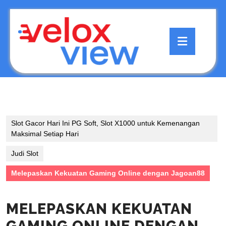
Skip
to
content
Open
Skip
Button
to
content
Slot Gacor Hari Ini PG Soft, Slot X1000 untuk Kemenangan
Maksimal Setiap Hari
Judi Slot
Melepaskan Kekuatan Gaming Online dengan Jagoan88
MELEPASKAN KEKUATAN