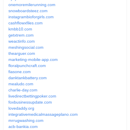
onemoremilerunning.com
snowboardsteez.com
instagrambioforgirls.com
cashflowxfiles.com
kmbb10.com
getxtrem.com
weactinfo.com
meshingsocial.com
thearguer.com
marketing-mobile-app.com
floralpunchcraft.com
fiasone.com
danktankbattery.com
mealudo.com
charlie-day.com
livedirectbettingpoker.com
foxbusinessupdate.com
lovedaddy.org
integrativemedicalmassageplano.com
mrrugwashing.com
acb-bankia.com