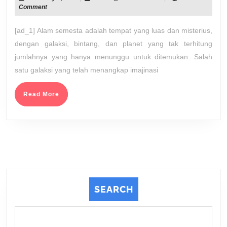
GALAXY77:
2,
Comment
2025
PENYELAMAN
[ad_1] Alam semesta adalah tempat yang luas dan misterius,
MENDALAM
dengan galaksi, bintang, dan planet yang tak terhitung
KE
jumlahnya yang hanya menunggu untuk ditemukan. Salah
WILAYAH
satu galaksi yang telah menangkap imajinasi
COSMOS
Read
Read More
YANG
More
BELUM
DIPETAKAN
SEARCH