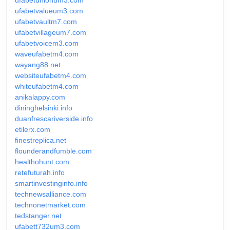
ufabetvalueum3.com
ufabetvaultm7.com
ufabetvillageum7.com
ufabetvoicem3.com
waveufabetm4.com
wayang88.net
websiteufabetm4.com
whiteufabetm4.com
anikalappy.com
dininghelsinki.info
duanfrescariverside.info
etilerx.com
finestreplica.net
flounderandfumble.com
healthohunt.com
retefuturah.info
smartinvestinginfo.info
technewsalliance.com
technonetmarket.com
tedstanger.net
ufabett732um3.com