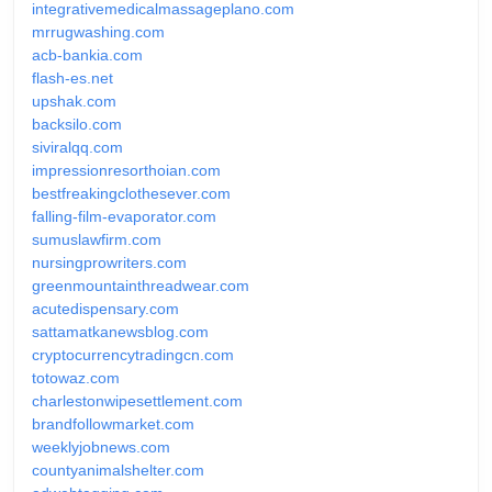
integrativemedicalmassageplano.com
mrrugwashing.com
acb-bankia.com
flash-es.net
upshak.com
backsilo.com
siviralqq.com
impressionresorthoian.com
bestfreakingclothesever.com
falling-film-evaporator.com
sumuslawfirm.com
nursingprowriters.com
greenmountainthreadwear.com
acutedispensary.com
sattamatkanewsblog.com
cryptocurrencytradingcn.com
totowaz.com
charlestonwipesettlement.com
brandfollowmarket.com
weeklyjobnews.com
countyanimalshelter.com