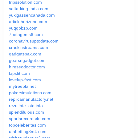
tripssolution.com
satta-king-india.com
yukigassencanada.com
articlehorizone.com
yuqqbbzp.com
7betagents6.com
coronavirusuptodate.com
crackinstreams.com
gadgetspak.com
gearsngadget.com
hireseodoctor.com
lapsfit.com
levelup-fast.com
mytreepla.net
pokersimulations.com
replicamanufactory.net
rezultate-loto.info
splendifulous.com
sportsrecords4u.com
topceleberites.com
ufabetting8m4.com
ufabetunionum3.com