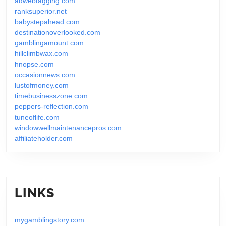
adwebtagging.com
ranksuperior.net
babystepahead.com
destinationoverlooked.com
gamblingamount.com
hillclimbwax.com
hnopse.com
occasionnews.com
lustofmoney.com
timebusinesszone.com
peppers-reflection.com
tuneoflife.com
windowwellmaintenancepros.com
affiliateholder.com
LINKS
mygamblingstory.com