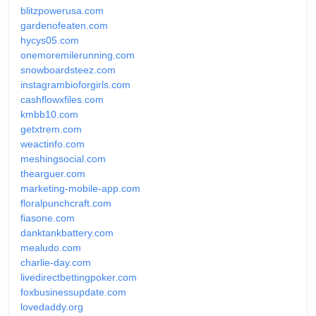
blitzpowerusa.com
gardenofeaten.com
hycys05.com
onemoremilerunning.com
snowboardsteez.com
instagrambioforgirls.com
cashflowxfiles.com
kmbb10.com
getxtrem.com
weactinfo.com
meshingsocial.com
thearguer.com
marketing-mobile-app.com
floralpunchcraft.com
fiasone.com
danktankbattery.com
mealudo.com
charlie-day.com
livedirectbettingpoker.com
foxbusinessupdate.com
lovedaddy.org