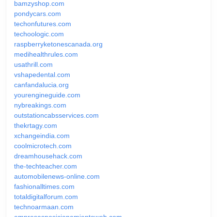
bamzyshop.com
pondycars.com
techonfutures.com
techoologic.com
raspberryketonescanada.org
medihealthrules.com
usathrill.com
vshapedental.com
canfandalucia.org
yourengineguide.com
nybreakings.com
outstationcabsservices.com
thekrtagy.com
xchangeindia.com
coolmicrotech.com
dreamhousehack.com
the-techteacher.com
automobilenews-online.com
fashionalltimes.com
totaldigitalforum.com
technoarmaan.com
empresasposicionamientoweb.com