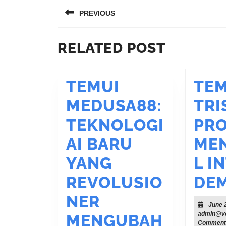
POST
PREVIOUS
NAVIGATION
Previous
RELATED POST
post:
TEMUI
TEM
MEDUSA88:
TRI
TEKNOLOGI
PR
AI BARU
ME
YANG
L I
REVOLUSIO
DEM
NER
June 
admin@ve
MENGUBAH
Commen