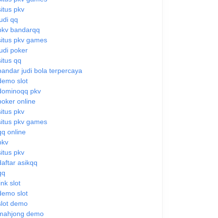
situs pkv
judi qq
pkv bandarqq
situs pkv games
judi poker
situs qq
bandar judi bola terpercaya
demo slot
dominoqq pkv
poker online
situs pkv
situs pkv games
qq online
pkv
situs pkv
daftar asikqq
qq
link slot
demo slot
slot demo
mahjong demo