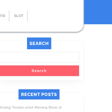
TIS
SLOT
SEARCH
Search
RECENT POSTS
Strategi Teratas untuk Menang Besar di