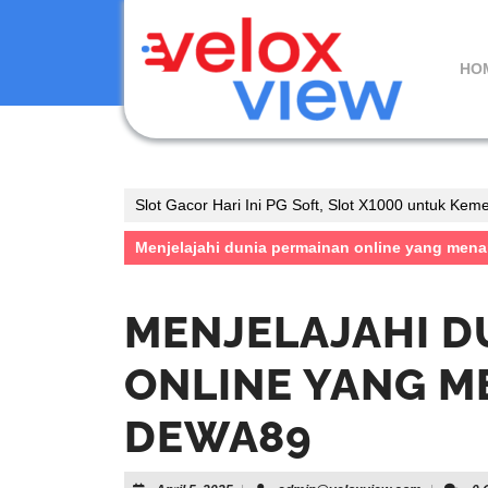
Skip
to
content
HO
Skip
to
content
Slot Gacor Hari Ini PG Soft, Slot X1000 untuk Ke
Menjelajahi dunia permainan online yang men
MENJELAJAHI D
ONLINE YANG M
DEWA89