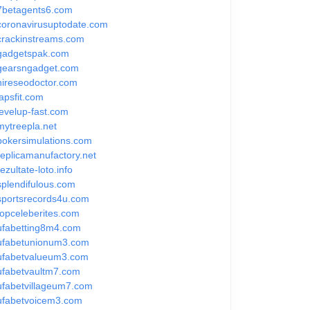
7betagents6.com
coronavirusuptodate.com
crackinstreams.com
gadgetspak.com
gearsngadget.com
hireseodoctor.com
lapsfit.com
levelup-fast.com
mytreepla.net
pokersimulations.com
replicamanufactory.net
rezultate-loto.info
splendifulous.com
sportsrecords4u.com
topceleberites.com
ufabetting8m4.com
ufabetunionum3.com
ufabetvalueum3.com
ufabetvaultm7.com
ufabetvillageum7.com
ufabetvoicem3.com