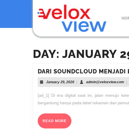
Skip
to
content
HO
Skip
to
content
DAY:
JANUARY 29
DARI SOUNDCLOUD MENJADI 
January
ad
January 29, 2026
|
admin@veloxview.com
|
29,
2026
[ad_1] Di era digital saat ini, jalan menuju ke
bergantung hanya pada label rekaman dan pemut
READ
READ MORE
MORE