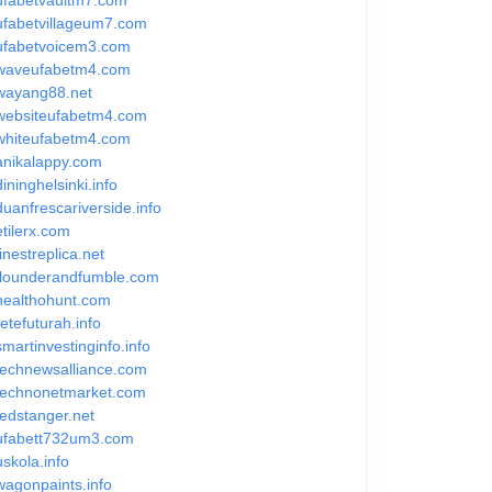
ufabetvaultm7.com
ufabetvillageum7.com
ufabetvoicem3.com
waveufabetm4.com
wayang88.net
websiteufabetm4.com
whiteufabetm4.com
anikalappy.com
dininghelsinki.info
duanfrescariverside.info
etilerx.com
finestreplica.net
flounderandfumble.com
healthohunt.com
retefuturah.info
smartinvestinginfo.info
technewsalliance.com
technonetmarket.com
tedstanger.net
ufabett732um3.com
uskola.info
wagonpaints.info