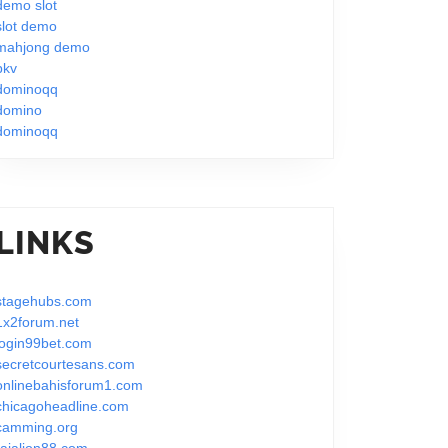
demo slot
slot demo
mahjong demo
pkv
dominoqq
domino
dominoqq
LINKS
stagehubs.com
1x2forum.net
login99bet.com
secretcourtesans.com
onlinebahisforum1.com
chicagoheadline.com
camming.org