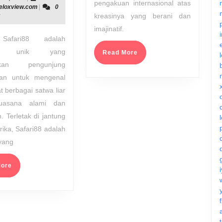
pengakuan internasional atas
21,
admin@veloxview.com
loxview.com
|
0
AN
2026
kreasinya yang berani dan
t
RIBADI
imajinatif.
Safari88 adalah
ENGAN
asi unik yang
Read
Read More
More
rkan pengunjung
ATWA
an untuk mengenal
IAR
t berbagai satwa liar
I
uasana alami dan
 Terletak di jantung
AFARI88:
rika, Safari88 adalah
ESTINASI
 yang
ANG
Read
More
More
AJIB
IKUNJUNGI