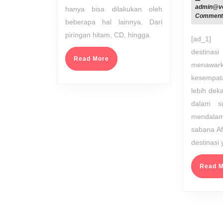
admin@ve
D
hanya bisa dilakukan oleh
Commen
beberapa hal lainnya. Dari
P
piringan hitam, CD, hingga
[ad_1] 
D
destin
Read
Read More
menawa
S
More
kesempat
L
lebih deka
D
dalam s
mendalam.
S
sabana Af
D
destinasi
Y
Read 
W
D