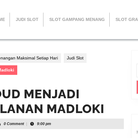
ME
JUDI SLOT
SLOT GAMPANG MENANG
SLOT GRA
menangan Maksimal Setiap Hari
Judi Slot
Madloki
OUD MENJADI
ALANAN MADLOKI
n@veloxview.com
0 Comment
|
9:00 pm